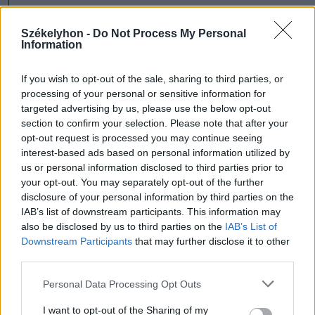
Székelyhon -
Do Not Process My Personal
Ezek is érdekelhetik
Information
If you wish to opt-out of the sale, sharing to third parties, or
Székelyhon
processing of your personal or sensitive information for
targeted advertising by us, please use the below opt-out
Tizenegy település maradhat
section to confirm your selection. Please note that after your
víz nélkül Udvarhelyszéken
opt-out request is processed you may continue seeing
interest-based ads based on personal information utilized by
us or personal information disclosed to third parties prior to
your opt-out. You may separately opt-out of the further
Székelyhon
disclosure of your personal information by third parties on the
IAB’s list of downstream participants. This information may
Húsdarálógépbe szorult egy
also be disclosed by us to third parties on the
IAB’s List of
kétéves gyerek keze, a
Downstream Participants
that may further disclose it to other
tűzoltókra is szükség volt a
third parties.
műtőben
Personal Data Processing Opt Outs
Székely Sport
I want to opt-out of the Sharing of my