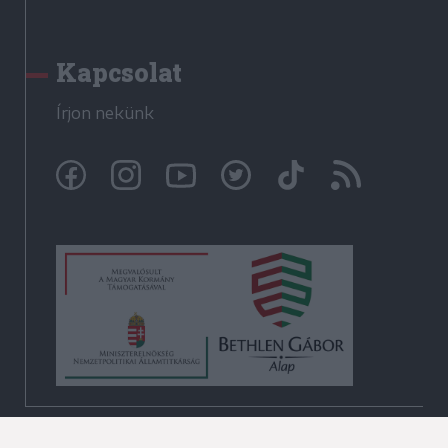
Kapcsolat
Írjon nekünk
© Székelyhon.ro 2009-2026