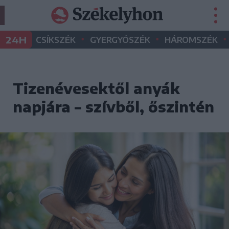
•
•
•
24H
CSÍKSZÉK
GYERGYÓSZÉK
HÁROMSZÉK
Tizenévesektől anyák
napjára – szívből, őszintén