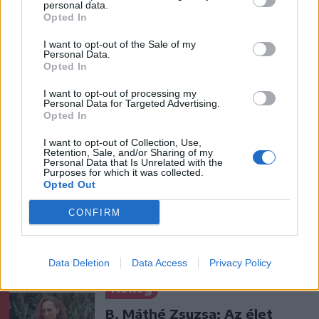
personal data.
Aranyérmek sokaságával tért
Opted In
haza Kőszegről a Godako
I want to opt-out of the Sale of my
Personal Data.
Opted In
Krónika
I want to opt-out of processing my
Personal Data for Targeted Advertising.
Putyin egy NATO-tagállam
Opted In
megtámadására készül az
I want to opt-out of Collection, Use,
amerikai hírszerzés szerint
Retention, Sale, and/or Sharing of my
Personal Data that Is Unrelated with the
Purposes for which it was collected.
Opted Out
Székely Sport
Kulcsjátékosok nélkül készül a
CONFIRM
Farul az FK Csíkszereda ellen
Data Deletion
Data Access
Privacy Policy
Nőileg
B. Máthé Zsuzsa: Az élet