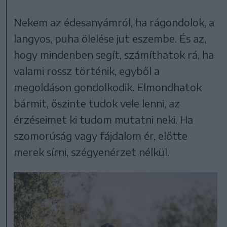
Nekem az édesanyámról, ha rágondolok, a
langyos, puha ölelése jut eszembe. És az,
hogy mindenben segít, számíthatok rá, ha
valami rossz történik, egyből a
megoldáson gondolkodik. Elmondhatok
bármit, őszinte tudok vele lenni, az
érzéseimet ki tudom mutatni neki. Ha
szomorúság vagy fájdalom ér, előtte
merek sírni, szégyenérzet nélkül.