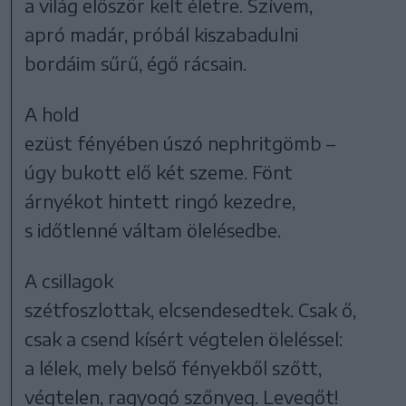
a világ először kelt életre. Szívem,
apró madár, próbál kiszabadulni
bordáim sűrű, égő rácsain.
A hold
ezüst fényében úszó nephritgömb –
úgy bukott elő két szeme. Fönt
árnyékot hintett ringó kezedre,
s időtlenné váltam ölelésedbe.
A csillagok
szétfoszlottak, elcsendesedtek. Csak ő,
csak a csend kísért végtelen öleléssel:
a lélek, mely belső fényekből szőtt,
végtelen, ragyogó szőnyeg. Levegőt!