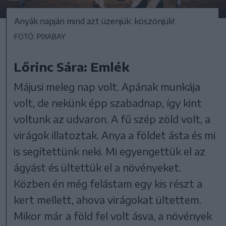
Anyák napján mind azt üzenjük: köszönjük!
FOTÓ: PIXABAY
Lőrinc Sára: Emlék
Májusi meleg nap volt. Apának munkája
volt, de nekünk épp szabadnap, így kint
voltunk az udvaron. A fű szép zöld volt, a
virágok illatoztak. Anya a földet ásta és mi
is segítettünk neki. Mi egyengettük el az
ágyást és ültettük el a növényeket.
Közben én még felástam egy kis részt a
kert mellett, ahova virágokat ültettem.
Mikor már a föld fel volt ásva, a növények