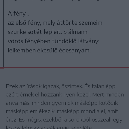
A fény...
az első fény, mely áttörte szemeim
szürke sötét lepleit. S álmaim
vörös fényében tündöklő látvány:
lelkemben ékesülő édesanyám.
Ezek az írások igazak, őszinték. És talán épp
ezért érnek el hozzánk ilyen közel. Mert minden
anya más, minden gyermek másképp kötődik,
másképp emlékezik, másképp mondja el, amit
érez. És mégis, ezekből a sorokból összeáll egy
közös kép: az anyák ereje, jelenléte,