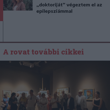
„doktoriját” végeztem el az
epilepsziámmal
A rovat további cikkei