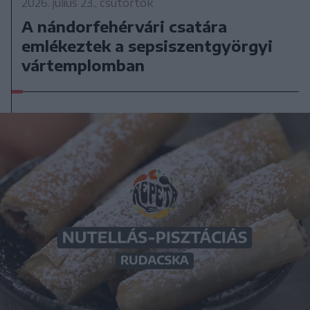
2026. július 23., csütörtök
A nándorfehérvári csatára
emlékeztek a sepsiszentgyörgyi
vártemplomban