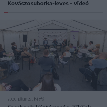
Kovászosuborka-leves – videó
2026. július 27., hétfő