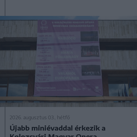
2026. augusztus 03., hétfő
Újabb miniévaddal érkezik a
Kolozsvári Magyar Opera