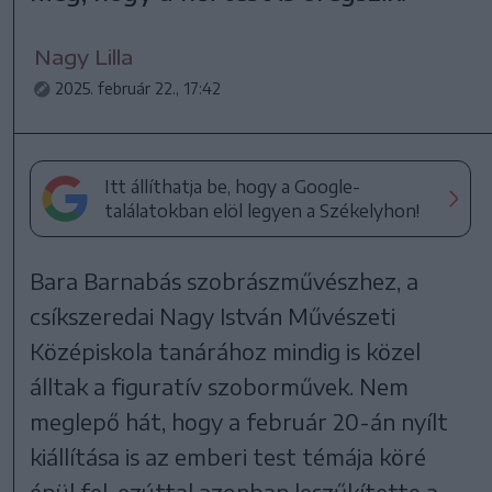
Nagy Lilla
2025. február 22., 17:42
Itt állíthatja be, hogy a Google-
találatokban elöl legyen a Székelyhon!
Bara Barnabás szobrászművészhez, a
csíkszeredai Nagy István Művészeti
Középiskola tanárához mindig is közel
álltak a figuratív szoborművek. Nem
meglepő hát, hogy a február 20-án nyílt
kiállítása is az emberi test témája köré
épül fel, ezúttal azonban leszűkítette a