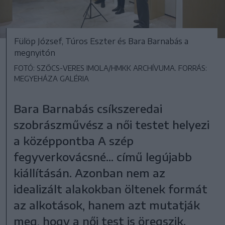
Fülöp József, Túros Eszter és Bara Barnabás a
megnyitón
FOTÓ: SZŐCS-VERES IMOLA/HMKK ARCHÍVUMA. FORRÁS:
MEGYEHÁZA GALÉRIA
Bara Barnabás csíkszeredai
szobrászművész a női testet helyezi
a középpontba A szép
fegyverkovácsné... című legújabb
kiállításán. Azonban nem az
idealizált alakokban öltenek formát
az alkotások, hanem azt mutatják
meg, hogy a női test is öregszik.