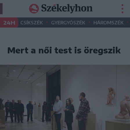
•
•
•
24H
CSÍKSZÉK
GYERGYÓSZÉK
HÁROMSZÉK
Mert a női test is öregszik