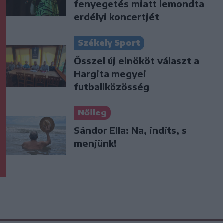
fenyegetés miatt lemondta
erdélyi koncertjét
Székely Sport
Ősszel új elnököt választ a
Hargita megyei
futballközösség
Nőileg
Sándor Ella: Na, indíts, s
menjünk!