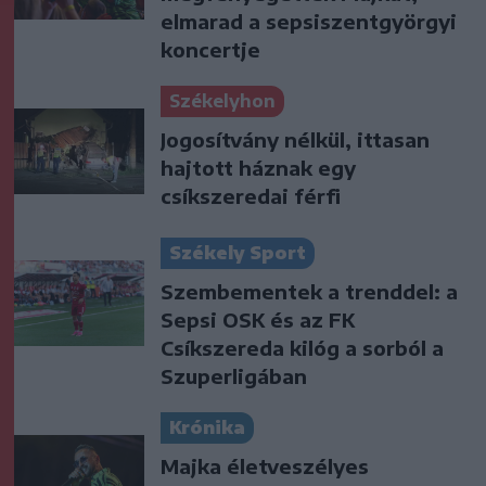
elmarad a sepsiszentgyörgyi
koncertje
Székelyhon
Jogosítvány nélkül, ittasan
hajtott háznak egy
csíkszeredai férfi
Székely Sport
Szembementek a trenddel: a
Sepsi OSK és az FK
Csíkszereda kilóg a sorból a
Szuperligában
Krónika
Majka életveszélyes