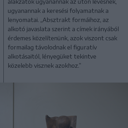
alakzatok ugyanannak az úton levésnek,
ugyanannak a keresési folyamatnak a
lenyomatai. „Absztrakt formáihoz, az
alkotó javaslata szerint a címek irányából
érdemes közelítenünk, azok viszont csak
formailag távolodnak el figuratív
alkotásaitól, lényegüket tekintve
közelebb visznek azokhoz.”