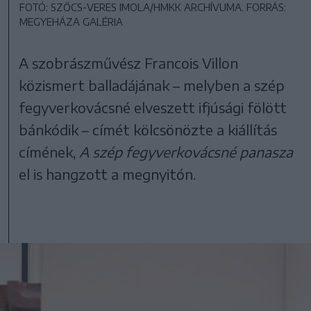
FOTÓ: SZŐCS-VERES IMOLA/HMKK ARCHÍVUMA. FORRÁS:
MEGYEHÁZA GALÉRIA
A szobrászművész Francois Villon
közismert balladájának – melyben a szép
fegyverkovácsné elveszett ifjúsági fölött
bánkódik – címét kölcsönözte a kiállítás
címének,
A szép fegyverkovácsné panasza
el is hangzott a megnyitón.