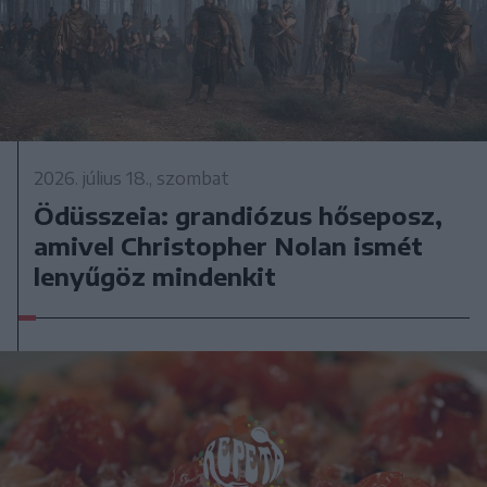
2026. július 18., szombat
Ödüsszeia: grandiózus hőseposz,
amivel Christopher Nolan ismét
lenyűgöz mindenkit