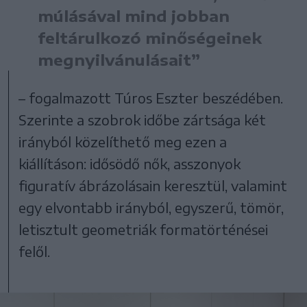
múlásával mind jobban
feltárulkozó minőségeinek
megnyilvánulásait”
– fogalmazott Túros Eszter beszédében.
Szerinte a szobrok időbe zártsága két
irányból közelíthető meg ezen a
kiállításon: idősödő nők, asszonyok
figuratív ábrázolásain keresztül, valamint
egy elvontabb irányból, egyszerű, tömör,
letisztult geometriák formatörténései
felől.