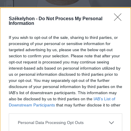
Székelyhon -
Do Not Process My Personal
Information
FOTÓ: SZŐCS-VERES IMOLA/HMKK ARCHÍVUMA. FORRÁS:
MEGYEHÁZA GALÉRIA
If you wish to opt-out of the sale, sharing to third parties, or
processing of your personal or sensitive information for
Bara Barnabás kiállítása egy olyan
targeted advertising by us, please use the below opt-out
univerzális problémára hívja fel a
section to confirm your selection. Please note that after your
opt-out request is processed you may continue seeing
figyelmet, amelyet sokan átélhetünk,
interest-based ads based on personal information utilized by
tapasztalhatunk: mennyire tabusított a
us or personal information disclosed to third parties prior to
your opt-out. You may separately opt-out of the further
női test változása az öregedés során. A
disclosure of your personal information by third parties on the
tárlat március 17-ig tekinthető meg.
IAB’s list of downstream participants. This information may
also be disclosed by us to third parties on the
IAB’s List of
Downstream Participants
that may further disclose it to other
third parties.
Kiállítás
Personal Data Processing Opt Outs