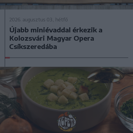
2026. augusztus 03., hétfő
Újabb miniévaddal érkezik a
Kolozsvári Magyar Opera
Csíkszeredába