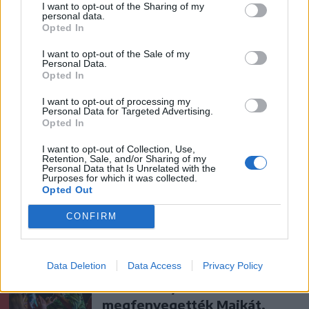
I want to opt-out of the Sharing of my
personal data.
Opted In
I want to opt-out of the Sale of my
Personal Data.
Opted In
I want to opt-out of processing my
Personal Data for Targeted Advertising.
Opted In
szóljon hozzá!
I want to opt-out of Collection, Use,
Retention, Sale, and/or Sharing of my
Personal Data that Is Unrelated with the
Purposes for which it was collected.
Opted Out
Ezek is érdekelhetik
CONFIRM
Székelyhon
Data Deletion
Data Access
Privacy Policy
Életveszélyesen
megfenyegették Majkát,