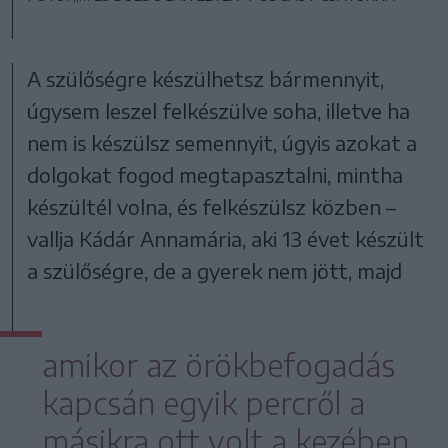
A szülőségre készülhetsz bármennyit,
úgysem leszel felkészülve soha, illetve ha
nem is készülsz semennyit, úgyis azokat a
dolgokat fogod megtapasztalni, mintha
készültél volna, és felkészülsz közben –
vallja Kádár Annamária, aki 13 évet készült
a szülőségre, de a gyerek nem jött, majd
amikor az örökbefogadás
kapcsán egyik percről a
másikra ott volt a kezében