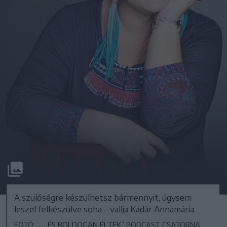
A szülőségre készülhetsz bármennyit, úgysem
leszel felkészülve soha – vallja Kádár Annamária
FOTÓ: „… ÉS BOLDOGAN ÉLTEK” PODCAST CSATORNA