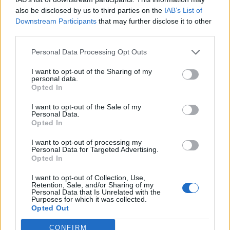
A Majka-ügy csak a jéghegy
also be disclosed by us to third parties on the
IAB’s List of
csúcsa, be kellene fejezni a
Downstream Participants
that may further disclose it to other
magyar–magyar acsarkodást
third parties.
Personal Data Processing Opt Outs
Székely Sport
I want to opt-out of the Sharing of my
Egy újonc jelentkezett, több
personal data.
átsorolás a Csík körzeti
Opted In
focibajnokság új idényében
I want to opt-out of the Sale of my
Personal Data.
Opted In
Nőileg
I want to opt-out of processing my
Sándor Ella: Na, indíts, s
Personal Data for Targeted Advertising.
menjünk!
Opted In
I want to opt-out of Collection, Use,
Retention, Sale, and/or Sharing of my
Personal Data that Is Unrelated with the
Purposes for which it was collected.
Opted Out
CONFIRM