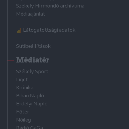
Székely Hírmondó archívuma
Médiaajánlat
Látogatottsági adatok
Sütibeállítások
Médiatér
Székely Sport
Liget
Krónika
Bihari Napló
Erdélyi Napló
Főtér
Nőileg
Rádió GaGa