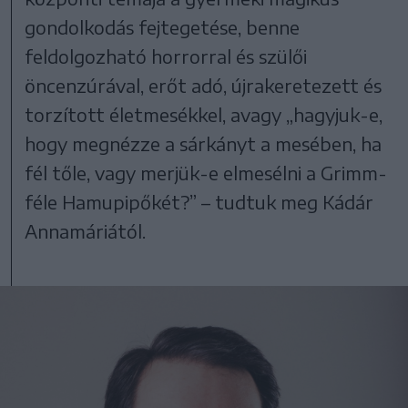
gondolkodás fejtegetése, benne
feldolgozható horrorral és szülői
öncenzúrával, erőt adó, újrakeretezett és
torzított életmesékkel, avagy „hagyjuk-e,
hogy megnézze a sárkányt a mesében, ha
fél tőle, vagy merjük-e elmesélni a Grimm-
féle Hamupipőkét?” – tudtuk meg Kádár
Annamáriától.