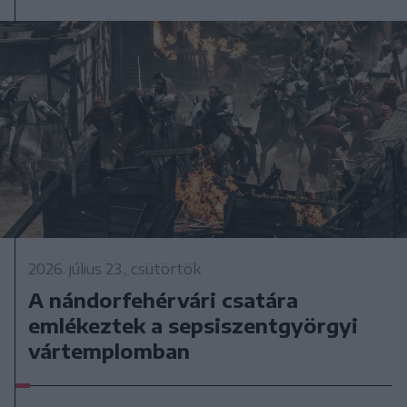
2026. július 23., csütörtök
A nándorfehérvári csatára
emlékeztek a sepsiszentgyörgyi
vártemplomban