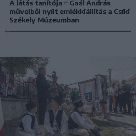
A látás tanítója − Gaál András
műveiből nyílt emlékkiállítás a Csíki
Székely Múzeumban