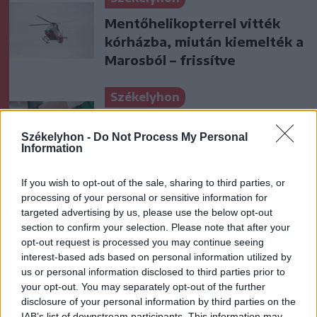
Mentőhelikopterrel vitték
kórházba, miután kiemelték a
Marosból – frissítve
Székelyhon
Székelykeresztúri üzleteknél
Székelyhon -
Do Not Process My Personal
és cégeknél razziáztak a
Information
hatóságok
If you wish to opt-out of the sale, sharing to third parties, or
Székely Sport
processing of your personal or sensitive information for
targeted advertising by us, please use the below opt-out
Nagy pofonba szaladt belé a
section to confirm your selection. Please note that after your
Kolozsvári CFR, kikapott a
opt-out request is processed you may continue seeing
Győr és a Loki is
interest-based ads based on personal information utilized by
us or personal information disclosed to third parties prior to
your opt-out. You may separately opt-out of the further
Krónika
disclosure of your personal information by third parties on the
IAB’s list of downstream participants. This information may