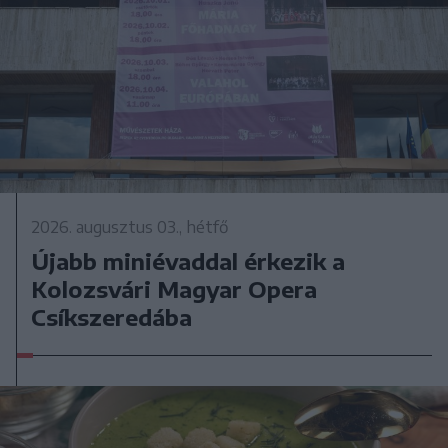
2026. augusztus 03., hétfő
Újabb miniévaddal érkezik a
Kolozsvári Magyar Opera
Csíkszeredába