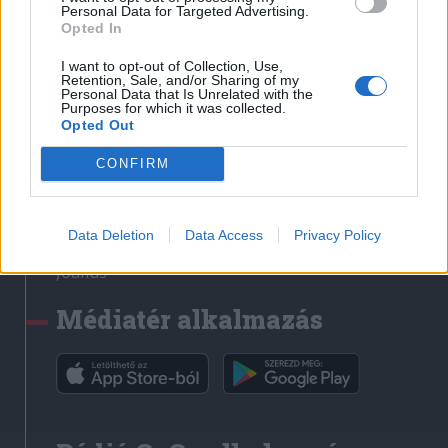
Médiatér
Personal Data for Targeted Advertising.
Opted In
Székely Sport
I want to opt-out of Collection, Use,
Liget
Retention, Sale, and/or Sharing of my
Personal Data that Is Unrelated with the
Krónika
Purposes for which it was collected.
Opted Out
Bihari Napló
Erdélyi Napló
CONFIRM
Főtér
Nőileg
Data Deletion
Data Access
Privacy Policy
Rádió GaGa
Jóállás
Médiatér alkalmazás