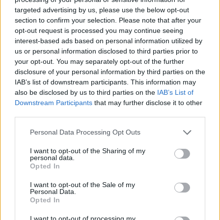
targeted advertising by us, please use the below opt-out
section to confirm your selection. Please note that after your
Hasznos
opt-out request is processed you may continue seeing
interest-based ads based on personal information utilized by
Impresszum
us or personal information disclosed to third parties prior to
your opt-out. You may separately opt-out of the further
Szerzői jogok
disclosure of your personal information by third parties on the
Adatvédelmi tájékoztató
IAB’s list of downstream participants. This information may
Cookie-kezelési tájékoztató
also be disclosed by us to third parties on the
IAB’s List of
Downstream Participants
that may further disclose it to other
Hozzászólási szabályzat
third parties.
Nyomtatott lapjaink archívuma
Székely Hírmondó archívuma
Personal Data Processing Opt Outs
Médiaajánlat
I want to opt-out of the Sharing of my
personal data.
Opted In
Látogatottsági adatok
I want to opt-out of the Sale of my
Personal Data.
Sütibeállítások
Opted In
I want to opt-out of processing my