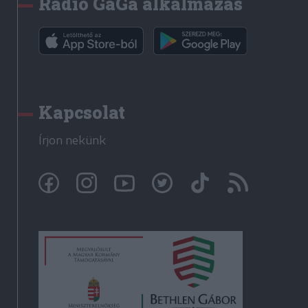
Rádió GaGa alkalmazás
Kapcsolat
Írjon nekünk