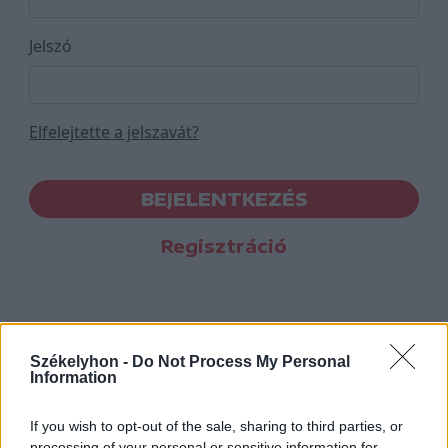
Jelszó
Elfelejtette a jelszavát?
BEJELENTKEZÉS
Regisztráció
Székelyhon -
Do Not Process My Personal
Information
If you wish to opt-out of the sale, sharing to third parties, or
processing of your personal or sensitive information for