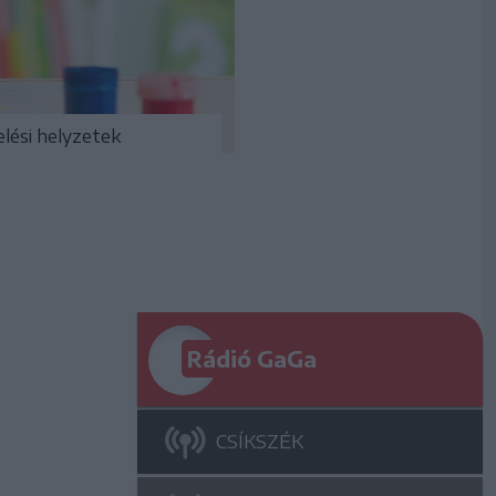
lési helyzetek
Rádió GaGa
CSÍKSZÉK