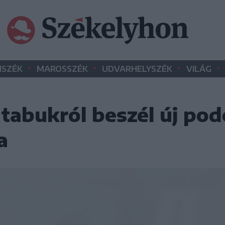
•
•
•
•
SZÉK
MAROSSZÉK
UDVARHELYSZÉK
VILÁG
 tabukról beszél új po
a