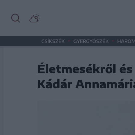
•
•
CSÍKSZÉK
GYERGYÓSZÉK
HÁROM
Életmesékről és
Kádár Annamári