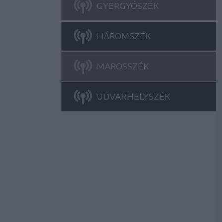
GYERGYÓSZÉK
HÁROMSZÉK
MAROSSZÉK
UDVARHELYSZÉK