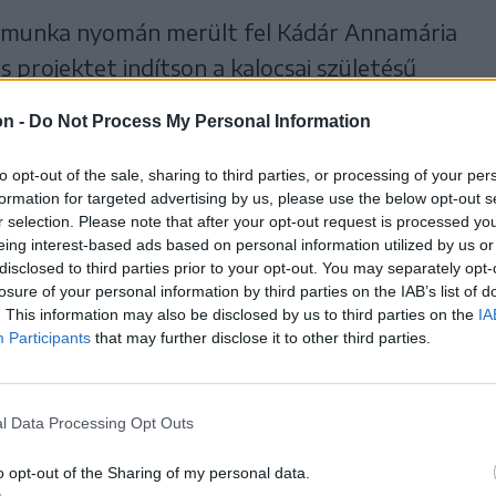
s munka nyomán merült fel Kádár Annamária
projektet indítson a kalocsai születésű
anárral. Az elhatározást tettek követték, és
on -
Do Not Process My Personal Information
ág ellenére megtalálták a módot arra, hogy
pp szülőket célzó, de mindenki számára,
to opt-out of the sale, sharing to third parties, or processing of your per
formation for targeted advertising by us, please use the below opt-out s
rülnek fel (márpedig kiben nem?), vagy volt
r selection. Please note that after your opt-out request is processed y
tne gyermeket, érdekes és izgalmas
eing interest-based ads based on personal information utilized by us or
disclosed to third parties prior to your opt-out. You may separately opt-
ek. A műsor elérhető lesz valamennyi
losure of your personal information by third parties on the IAB’s list of
y a Spotify-on, Apple Podcaston és a Google
. This information may also be disclosed by us to third parties on the
IA
Participants
that may further disclose it to other third parties.
e jelentkezik majd izgalmas tartalmakkal.
l Data Processing Opt Outs
o opt-out of the Sharing of my personal data.