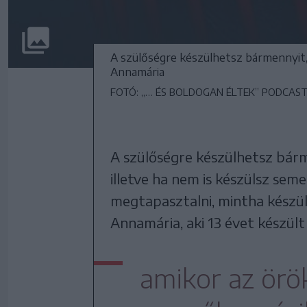
A szülőségre készülhetsz bármennyit, 
Annamária
FOTÓ: „… ÉS BOLDOGAN ÉLTEK” PODCAS
A szülőségre készülhetsz bárm
illetve ha nem is készülsz sem
megtapasztalni, mintha készült
Annamária, aki 13 évet készült
amikor az örö