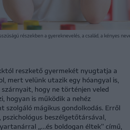
zúságú részekben a gyereknevelés, a család, a kényes neve
kktól reszkető gyermekét nyugtatja a
l, mert velünk utazik egy hóangyal is,
 szárnyait, hogy ne történjen veled
özi, hogyan is működik a nehéz
t szolgáló mágikus gondolkodás. Erről
, pszichológus beszélgetőtársával,
yartanárral „…és boldogan éltek” című,