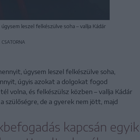
úgysem leszel felkészülve soha – vallja Kádár
T CSATORNA
ennyit, úgysem leszel felkészülve soha,
ennyit, úgyis azokat a dolgokat fogod
él volna, és felkészülsz közben – vallja Kádár
 a szülőségre, de a gyerek nem jött, majd
kbefogadás kapcsán egyik