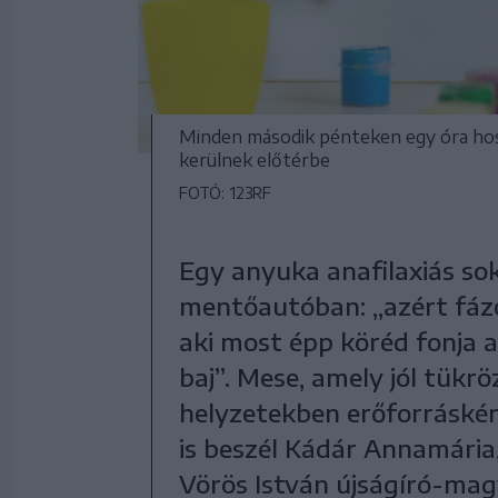
Minden második pénteken egy óra hoss
kerülnek előtérbe
FOTÓ: 123RF
Egy anyuka anafilaxiás so
mentőautóban: „azért fázo
aki most épp köréd fonja a
baj”. Mese, amely jól tükr
helyzetekben erőforráskén
is beszél Kádár Annamária
Vörös István újságíró-mag