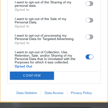
I want to opt-out of the Sharing of my
jelenik meg, ez viszont elég késő – egy
personal data.
Opted In
főszereplőnek jobban kell uralnia a
I want to opt-out of the Sale of my
képernyőt.
Personal Data.
Opted In
Ehhez hasonló gondolatmenet
I want to opt-out of processing my
Personal Data for Targeted Advertising.
motoszkálhatott az NBC-sek fejében is,
Opted In
mert arra kérték a két forgatókönyvírót
I want to opt-out of Collection, Use,
Retention, Sale, and/or Sharing of my
és a filmstúdiót, gyártsanak le még egy
Personal Data that Is Unrelated with the
Purposes for which it was collected.
pilotrészt, hogy végérvényesen
Opted Out
megbizonyosodjanak: a nézők tényleg
CONFIRM
szeretik a Columbot, és nem véletlenül
nézték meg 25 millióan a nulladik részt.
Data Deletion
Data Access
Privacy Policy