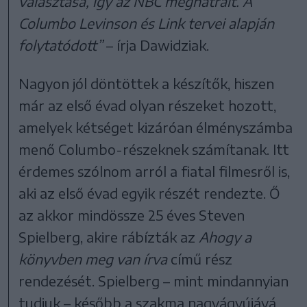
választása, így az NBC meghátrált. A
Columbo Levinson és Link tervei alapján
folytatódott”
– írja Dawidziak.
Nagyon jól döntöttek a készítők, hiszen
már az első évad olyan részeket hozott,
amelyek kétséget kizáróan élményszámba
menő Columbo-részeknek számítanak. Itt
érdemes szólnom arról a fiatal filmesről is,
aki az első évad egyik részét rendezte. Ő
az akkor mindössze 25 éves Steven
Spielberg, akire rábízták az
Ahogy a
könyvben meg van írva
című rész
rendezését. Spielberg – mint mindannyian
tudjuk – később a szakma nagyágyújává