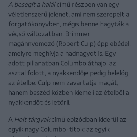
A besegít a halál
című részben van egy
véletlenszerű jelenet, ami nem szerepelt a
forgatókönyvben, mégis benne hagyták a
végső változatban. Brimmer
magánnyomozó (Robert Culp) épp ebédel,
amelyre meghívja a hadnagyot is. Egy
adott pillanatban Columbo áthajol az
asztal fölött, a nyakkendője pedig belelóg
az ételbe. Culp nem zavartatja magát,
hanem beszéd közben kiemeli az ételből a
nyakkendőt és letörli.
A
Holt tárgyak
című epizódban kiderül az
egyik nagy Columbo-titok: az egyik