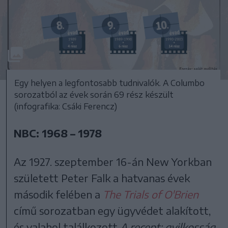
Egy helyen a legfontosabb tudnivalók. A Columbo
sorozatból az évek során 69 rész készült
(infografika: Csáki Ferencz)
NBC: 1968 – 1978
Az 1927. szeptember 16-án New Yorkban
született Peter Falk a hatvanas évek
második felében a
The Trials of O'Brien
című sorozatban egy ügyvédet alakított,
és valahol találkozott
A recept: gyilkosság