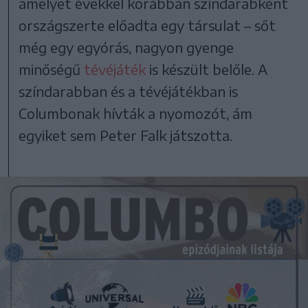
amelyet évekkel korábban színdarabként
országszerte előadta egy társulat – sőt
még egy egyórás, nagyon gyenge
minőségű
tévéjáték
is készült belőle. A
színdarabban és a tévéjátékban is
Columbonak hívták a nyomozót, ám
egyiket sem Peter Falk játszotta.