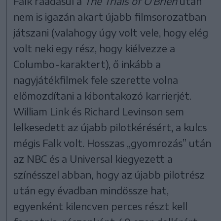
Falk ráadásul a
The Trials of O'Brien
után
nem is igazán akart újabb filmsorozatban
játszani (valahogy úgy volt vele, hogy elég
volt neki egy rész, hogy kiélvezze a
Columbo-karaktert), ő inkább a
nagyjátékfilmek fele szerette volna
előmozdítani a kibontakozó karrierjét.
William Link és Richard Levinson sem
lelkesedett az újabb pilotkérésért, a kulcs
mégis Falk volt. Hosszas „gyomrozás” után
az NBC és a Universal kiegyezett a
színésszel abban, hogy az újabb pilotrész
után egy évadban mindössze hat,
egyenként kilencven perces részt kell