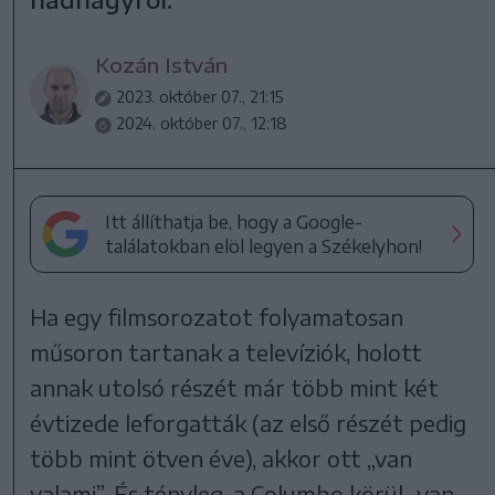
Kozán István
2023. október 07., 21:15
2024. október 07., 12:18
Itt állíthatja be, hogy a Google-
találatokban elöl legyen a Székelyhon!
Ha egy filmsorozatot folyamatosan
műsoron tartanak a televíziók, holott
annak utolsó részét már több mint két
évtizede leforgatták (az első részét pedig
több mint ötven éve), akkor ott „van
valami”. És tényleg, a Columbo körül „van