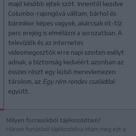
majd később ejtek szót. Innentől kezdve
Columbo-rajongóvá váltam, bárhol és
bármikor képes vagyok, akárcsak öt-tíz
perc erejéig is elmélázni a sorozatban. A
televíziók és az internetes
videomegosztók erre napi szinten esélyt
adnak, a biztonság kedvéért azonban az
összes részt egy külső merevlemezen
tárolom, az
Egy rém rendes család
dal
együtt.
Milyen forrásokból tájékozódtam?
Három forrásból tájékozódva írtam meg ezt a