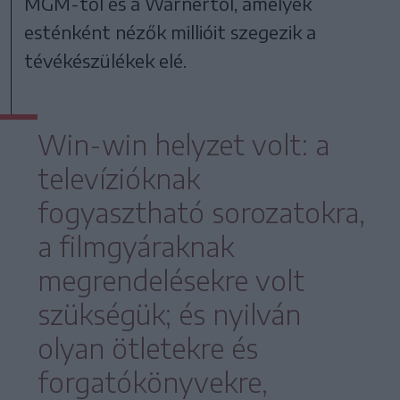
MGM-től és a Warnertől, amelyek
esténként nézők millióit szegezik a
tévékészülékek elé.
Win-win helyzet volt: a
televízióknak
fogyasztható sorozatokra,
a filmgyáraknak
megrendelésekre volt
szükségük; és nyilván
olyan ötletekre és
forgatókönyvekre,