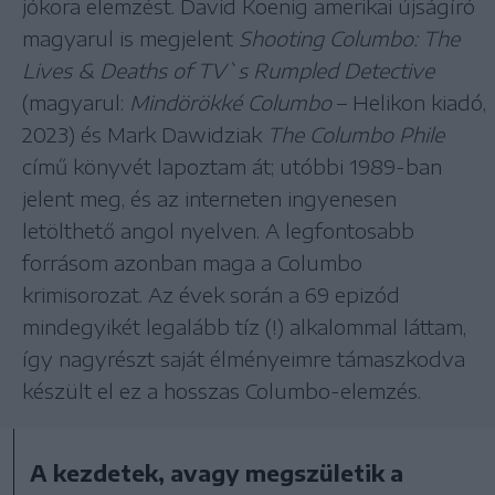
jókora elemzést. David Koenig amerikai újságíró
magyarul is megjelent
Shooting Columbo: The
Lives & Deaths of TV`s Rumpled Detective
(magyarul:
Mindörökké Columbo
– Helikon kiadó,
2023) és Mark Dawidziak
The Columbo Phile
című könyvét lapoztam át; utóbbi 1989-ban
jelent meg, és az interneten ingyenesen
letölthető angol nyelven. A legfontosabb
forrásom azonban maga a Columbo
krimisorozat. Az évek során a 69 epizód
mindegyikét legalább tíz (!) alkalommal láttam,
így nagyrészt saját élményeimre támaszkodva
készült el ez a hosszas Columbo-elemzés.
A kezdetek, avagy megszületik a