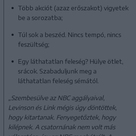
Több akciót (azaz erőszakot) vigyetek
be a sorozatba;
Túl sok a beszéd. Nincs tempó, nincs
feszültség;
Egy láthatatlan feleség? Hülye ötlet,
srácok. Szabaduljunk meg a
láthatatlan feleség sémától.
„Szembesülve az NBC aggályaival,
Levinson és Link mégis úgy döntöttek,
hogy kitartanak. Fenyegetőztek, hogy
kilépnek. A csatornának nem volt más