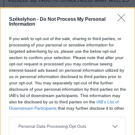
millió amerikai látta Peter Falkot Columbo
hadnagy szerepében, a sorozat pedig
Székelyhon -
Do Not Process My Personal
Information
azonnal zöld utat kapott az újabb részek
forgatására. Azaz majdnem…
If you wish to opt-out of the sale, sharing to third parties, or
processing of your personal or sensitive information for
targeted advertising by us, please use the below opt-out
Aki látta az első – pontosabban a pilotnak
section to confirm your selection. Please note that after your
titulált bevezető – részt, érezhette, hogy
opt-out request is processed you may continue seeing
interest-based ads based on personal information utilized by
ez a Columbo még nem az igazi. Itt
us or personal information disclosed to third parties prior to
ugyanis Columbo jól fésült, nincs meg a
your opt-out. You may separately opt-out of the further
disclosure of your personal information by third parties on the
rozoga szolgálati autója, a ballonkabátja
IAB’s list of downstream participants. This information may
új, akárcsak a többi ruhája és cipője. A
also be disclosed by us to third parties on the
IAB’s List of
Downstream Participants
that may further disclose it to other
feleségét azonban már ebben a részben
third parties.
megemlíti. És még egy észrevétel:
Personal Data Processing Opt Outs
Columbo hadnagy csak a film 33. percében