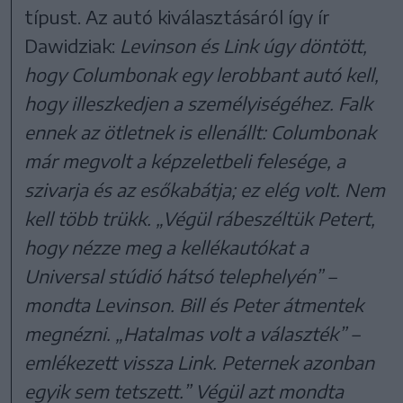
típust. Az autó kiválasztásáról így ír
Dawidziak:
Levinson és Link úgy döntött,
hogy Columbonak egy lerobbant autó kell,
hogy illeszkedjen a személyiségéhez. Falk
ennek az ötletnek is ellenállt: Columbonak
már megvolt a képzeletbeli felesége, a
szivarja és az esőkabátja; ez elég volt. Nem
kell több trükk. „Végül rábeszéltük Petert,
hogy nézze meg a kellékautókat a
Universal stúdió hátsó telephelyén” –
mondta Levinson. Bill és Peter átmentek
megnézni. „Hatalmas volt a választék” –
emlékezett vissza Link. Peternek azonban
egyik sem tetszett.” Végül azt mondta