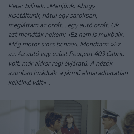
Peter Billnek: „Menjünk. Ahogy
kisétáltunk, hátul egy sarokban,
megláttam az orrát... egy autó orrát. Ők
azt mondták nekem: »Ez nem is működik.
Még motor sincs benne«. Mondtam: »Ez
az. Az autó egy ezüst Peugeot 403 Cabrio
volt, már akkor régi évjáratú. A nézők
azonban imádták, a jármű elmaradhatatlan
kellékké vált«”
.