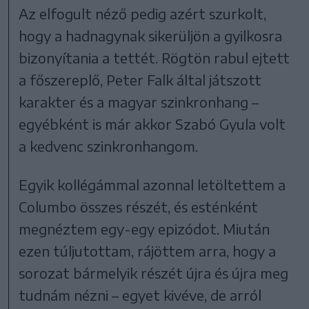
Az elfogult néző pedig azért szurkolt,
hogy a hadnagynak sikerüljön a gyilkosra
bizonyítania a tettét. Rögtön rabul ejtett
a főszereplő, Peter Falk által játszott
karakter és a magyar szinkronhang –
egyébként is már akkor Szabó Gyula volt
a kedvenc szinkronhangom.
Egyik kollégámmal azonnal letöltettem a
Columbo összes részét, és esténként
megnéztem egy-egy epizódot. Miután
ezen túljutottam, rájöttem arra, hogy a
sorozat bármelyik részét újra és újra meg
tudnám nézni – egyet kivéve, de arról