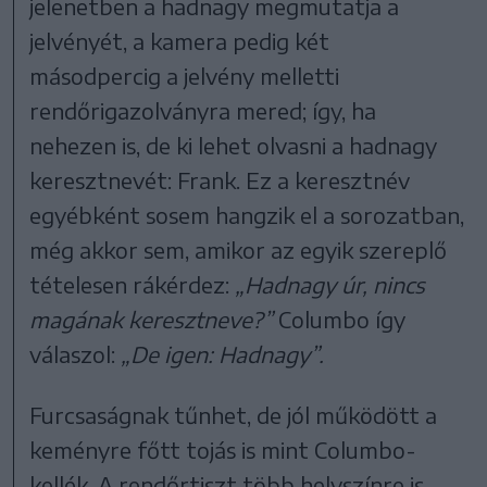
jelenetben a hadnagy megmutatja a
jelvényét, a kamera pedig két
másodpercig a jelvény melletti
rendőrigazolványra mered; így, ha
nehezen is, de ki lehet olvasni a hadnagy
keresztnevét: Frank. Ez a keresztnév
egyébként sosem hangzik el a sorozatban,
még akkor sem, amikor az egyik szereplő
tételesen rákérdez:
„Hadnagy úr, nincs
magának keresztneve?”
Columbo így
válaszol:
„De igen: Hadnagy”.
Furcsaságnak tűnhet, de jól működött a
keményre főtt tojás is mint Columbo-
kellék. A rendőrtiszt több helyszínre is