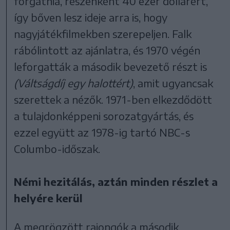
forgatnia, részenként 40 ezer dollárért,
így bőven lesz ideje arra is, hogy
nagyjátékfilmekben szerepeljen. Falk
rábólintott az ajánlatra, és 1970 végén
leforgatták a második bevezető részt is
(Váltságdíj egy halottért)
, amit ugyancsak
szerettek a nézők. 1971-ben elkezdődött
a tulajdonképpeni sorozatgyártás, és
ezzel együtt az 1978-ig tartó NBC-s
Columbo-időszak.
Némi hezitálás, aztán minden részlet a
helyére kerül
A megrögzött rajongók a második