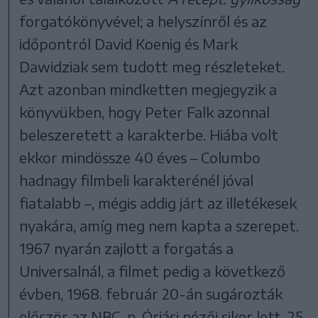
forgatókönyvével; a helyszínről és az
időpontról David Koenig és Mark
Dawidziak sem tudott meg részleteket.
Azt azonban mindketten megjegyzik a
könyvükben, hogy Peter Falk azonnal
beleszeretett a karakterbe. Hiába volt
ekkor mindössze 40 éves – Columbo
hadnagy filmbeli karakterénél jóval
fiatalabb –, mégis addig járt az illetékesek
nyakára, amíg meg nem kapta a szerepet.
1967 nyarán zajlott a forgatás a
Universalnál, a filmet pedig a következő
évben, 1968. február 20-án sugározták
először az NBC-n. Óriási nézői siker lett, 25