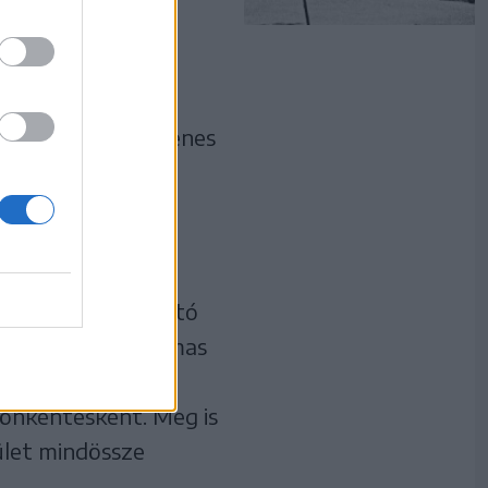
 a hatvanas-hetvenes
elyi státus
sztések
ás, mint ebben az
ian Goga mellett,
dernebbnek számító
z építkezés hatalmas
az építőtelepen,
önkéntesként. Meg is
ület mindössze