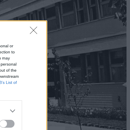
sonal or
ection to
ou may
 personal
out of the
 downstream
B’s List of