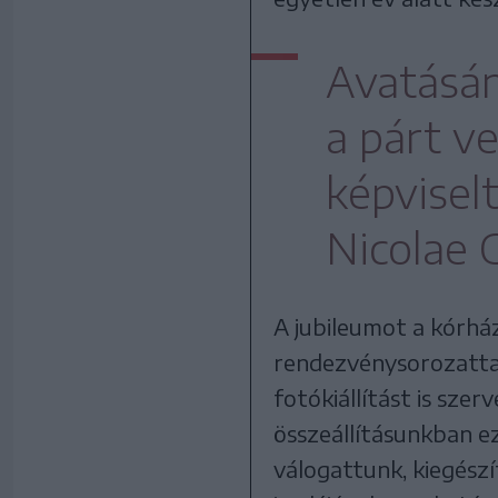
Avatásán
a párt v
képvisel
Nicolae C
A jubileumot a kórház
rendezvénysorozattal
fotókiállítást is szer
összeállításunkban ez
válogattunk, kiegészí