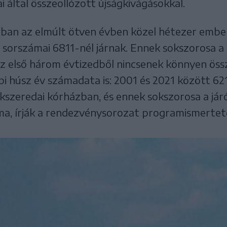
 által összeollózott újságkivágásokkal.
zban az elmúlt ötven évben közel hétezer ember
 sorszámai 6811-nél járnak. Ennek sokszorosa a
z első három évtizedből nincsenek könnyen öss
 húsz év számadata is: 2001 és 2021 között 6
íkszeredai kórházban, és ennek sokszorosa a j
ma, írják a rendezvénysorozat programismertet