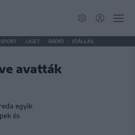
•
•
•
SPORT
LIGET
RÁDIÓ
JÓÁLLÁS
éve avatták
reda egyik
pek és