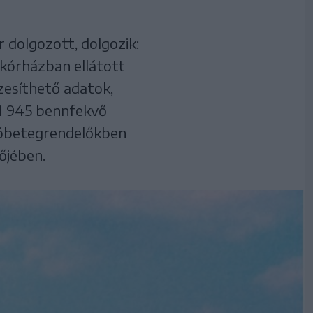
 dolgozott, dolgozik:
 kórházban ellátott
zesíthető adatok,
21 945 bennfekvő
áróbetegrendelőkben
őjében.