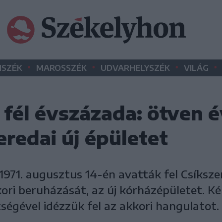
•
•
•
•
SZÉK
MAROSSZÉK
UDVARHELYSZÉK
VILÁG
 fél évszázada: ötven 
zeredai új épületet
 1971. augusztus 14-én avatták fel Csíksze
ri beruházását, az új kórházépületet. Ké
ségével idézzük fel az akkori hangulatot.