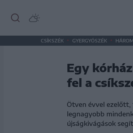
•
•
CSÍKSZÉK
GYERGYÓSZÉK
HÁROM
Egy kórház
fel a csíks
Ötven évvel ezelőtt,
legnagyobb mindenko
újságkivágások segít