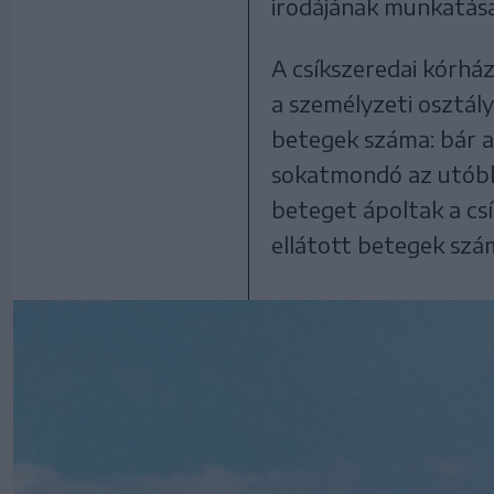
irodájának munkatásai
A csíkszeredai kórhá
a személyzeti osztály
betegek száma: bár a
sokatmondó az utóbbi
beteget ápoltak a cs
ellátott betegek szá