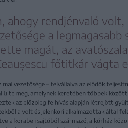
, ahogy rendjénvaló volt, 
ezetősége a legmagasabb 
tette magát, az avatószal
eaușescu főtitkár vágta e
 mai vezetősége – felvállalva az elődök teljesí
 ülte meg, amelynek keretében többek között 
veztek az előzőleg felhívás alapján létrejött gyűjt
ekből a volt és jelenkori alkalmazottak által fe
tve a korabeli sajtóból származó, a kórház köz