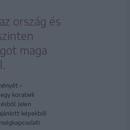
az ország és
szinten
agot maga
l.
tményét –
egy korabeli
ésből. Jelen
lajánlott képekből
önségkapcsolati