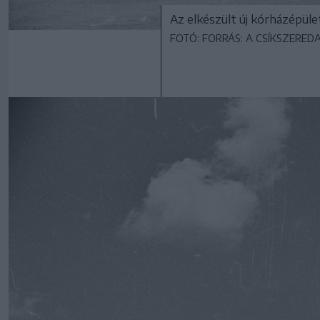
Az elkészült új kórházépüle
FOTÓ: FORRÁS: A CSÍKSZERED