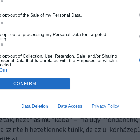
In
t 1971-ben (fotó Seiwarth László hagyatékából)
AI MEGYEI SÜRGŐSSÉGI KÓRHÁZ GYŰJTÉSE
o opt-out of the Sale of my Personal Data.
In
to opt-out of processing my Personal Data for Targeted
munizmusban nem csak sötét dolgok történtek:
ing.
In
1968-as megyésítést követően a friss megyeszékh
o opt-out of Collection, Use, Retention, Sale, and/or Sharing
ett menetben zajlottak a felülről diktált fejle
ersonal Data that Is Unrelated with the Purposes for which it
lected.
 soha máskor nem volt itt annyi állami beruház
Out
 épült fel például az új gimnázium, a mai Octav
CONFIRM
integy hatszázágyas, abban az időben a legmo
mény, a megyei kórház is a Nagy Laji dombján. A
Data Deletion
Data Access
Privacy Policy
ásokat emésztett fel, százak, ezrek dolgoztak 
ztak, hazafias munkában – ma úgy mondanánk, 
a szinte hihetetlennek tűnik, de az új kórházép
ült el.