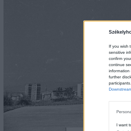
Székelyh
If you wish 
sensitive in
confirm you
continue se
information 
further disc
participants
Downstream 
Persona
I want t