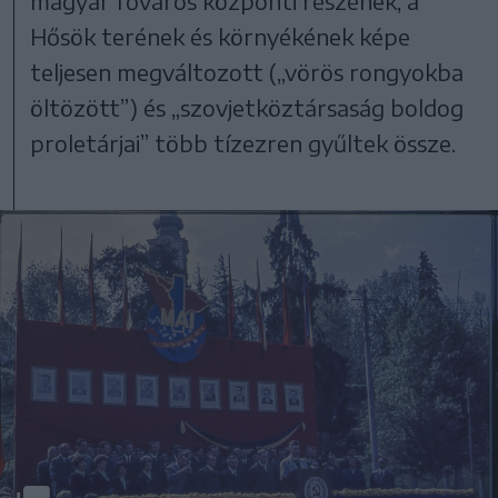
magyar főváros központi részének, a
Hősök terének és környékének képe
teljesen megváltozott („vörös rongyokba
öltözött”) és „szovjetköztársaság boldog
proletárjai” több tízezren gyűltek össze.