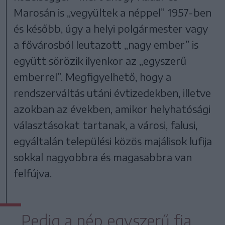
Marosán is „vegyültek a néppel” 1957-ben
és később, úgy a helyi polgármester vagy
a fővárosból leutazott „nagy ember” is
együtt sörözik ilyenkor az „egyszerű
emberrel”. Megfigyelhető, hogy a
rendszerváltás utáni évtizedekben, illetve
azokban az években, amikor helyhatósági
választásokat tartanak, a városi, falusi,
egyáltalán települési közös majálisok lufija
sokkal nagyobbra és magasabbra van
felfújva.
Pedig a nép egyszerű fia