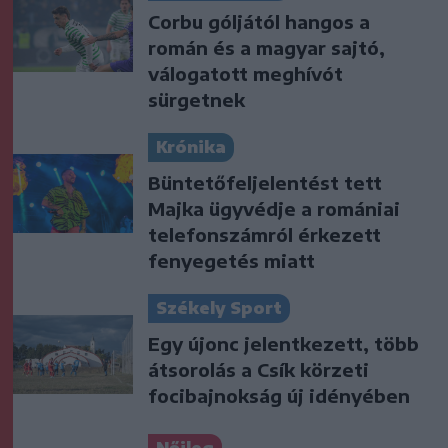
Corbu góljától hangos a
román és a magyar sajtó,
válogatott meghívót
sürgetnek
Krónika
Büntetőfeljelentést tett
Majka ügyvédje a romániai
telefonszámról érkezett
fenyegetés miatt
Székely Sport
Egy újonc jelentkezett, több
átsorolás a Csík körzeti
focibajnokság új idényében