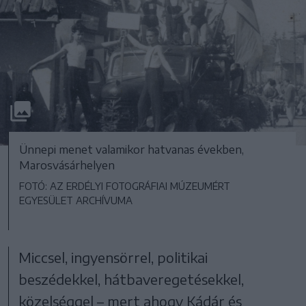
Ünnepi menet valamikor hatvanas években,
Marosvásárhelyen
FOTÓ: AZ ERDÉLYI FOTOGRÁFIAI MÚZEUMÉRT
EGYESÜLET ARCHÍVUMA
Miccsel, ingyensörrel, politikai
beszédekkel, hátbaveregetésekkel,
közelséggel – mert ahogy Kádár és