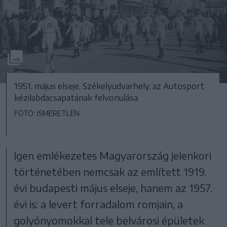
1951. május elseje, Székelyudvarhely, az Autosport
kézilabdacsapatának felvonulása.
FOTÓ: ISMERETLEN
Igen emlékezetes Magyarország jelenkori
történetében nemcsak az említett 1919.
évi budapesti május elseje, hanem az 1957.
évi is: a levert forradalom romjain, a
golyónyomokkal tele belvárosi épületek