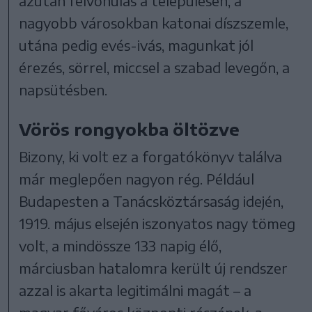
azután felvonulás a településen, a
nagyobb városokban katonai díszszemle,
utána pedig evés-ivás, magunkat jól
érezés, sörrel, miccsel a szabad levegőn, a
napsütésben.
Vörös rongyokba öltözve
Bizony, ki volt ez a forgatókönyv találva
már meglepően nagyon rég. Például
Budapesten a Tanácsköztársaság idején,
1919. május elsején iszonyatos nagy tömeg
volt, a mindössze 133 napig élő,
márciusban hatalomra került új rendszer
azzal is akarta legitimálni magát – a