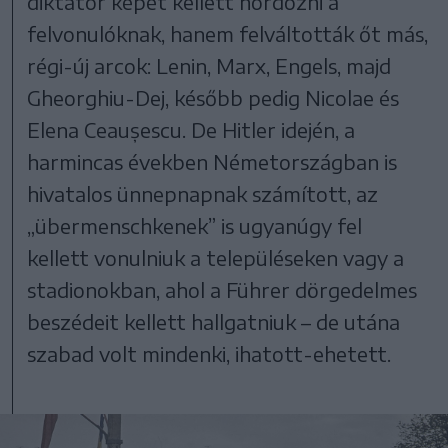
diktátor képét kellett hordozni a
felvonulóknak, hanem felváltották őt más,
régi-új arcok: Lenin, Marx, Engels, majd
Gheorghiu-Dej, később pedig Nicolae és
Elena Ceaușescu. De Hitler idején, a
harmincas években Németországban is
hivatalos ünnepnapnak számított, az
„übermenschkenek” is ugyanúgy fel
kellett vonulniuk a településeken vagy a
stadionokban, ahol a Führer dörgedelmes
beszédeit kellett hallgatniuk – de utána
szabad volt mindenki, ihatott-ehetett.