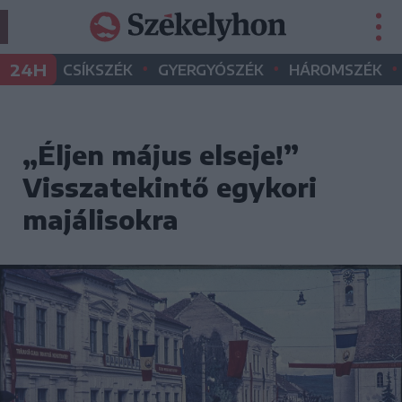
•
•
•
24H
CSÍKSZÉK
GYERGYÓSZÉK
HÁROMSZÉK
„Éljen május elseje!”
Visszatekintő egykori
majálisokra