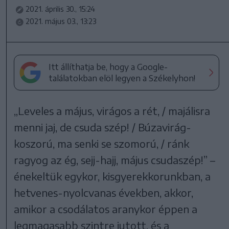
2021. április 30., 15:24
2021. május 03., 13:23
Itt állíthatja be, hogy a Google-
találatokban elöl legyen a Székelyhon!
„Leveles a május, virágos a rét, / majálisra
menni jaj, de csuda szép! / Búzavirág-
koszorú, ma senki se szomorú, / ránk
ragyog az ég, sejj-hajj, május csudaszép!” –
énekeltük egykor, kisgyerekkorunkban, a
hetvenes-nyolcvanas években, akkor,
amikor a csodálatos aranykor éppen a
legmagasabb szintre jutott, és a