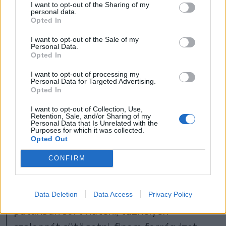
I want to opt-out of the Sharing of my
personal data.
Opted In
I want to opt-out of the Sale of my
Personal Data.
Opted In
I want to opt-out of processing my
Personal Data for Targeted Advertising.
Opted In
Május 1. strand, Marosvásárhely, 1979-ben. Miután
évekig romokban hevert, ma fedett uszoda épül a
I want to opt-out of Collection, Use,
Retention, Sale, and/or Sharing of my
helyén
Personal Data that Is Unrelated with the
Purposes for which it was collected.
FOTÓ: SZAKÁCS V. SÁNDOR/AZOPAN
Opted Out
CONFIRM
A több évtizedes „jószokáshoz” híven
emberek ezrei, tízezrei mentek kirándulni,
Data Deletion
Data Access
Privacy Policy
patakban sört hűteni, tűzhelyen