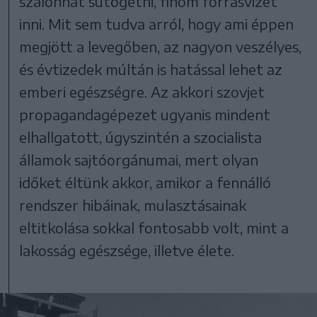
szalonnát sütögetni, finom forrásvizet
inni. Mit sem tudva arról, hogy ami éppen
megjött a levegőben, az nagyon veszélyes,
és évtizedek múltán is hatással lehet az
emberi egészségre. Az akkori szovjet
propagandagépezet ugyanis mindent
elhallgatott, úgyszintén a szocialista
államok sajtóorgánumai, mert olyan
időket éltünk akkor, amikor a fennálló
rendszer hibáinak, mulasztásainak
eltitkolása sokkal fontosabb volt, mint a
lakosság egészsége, illetve élete.