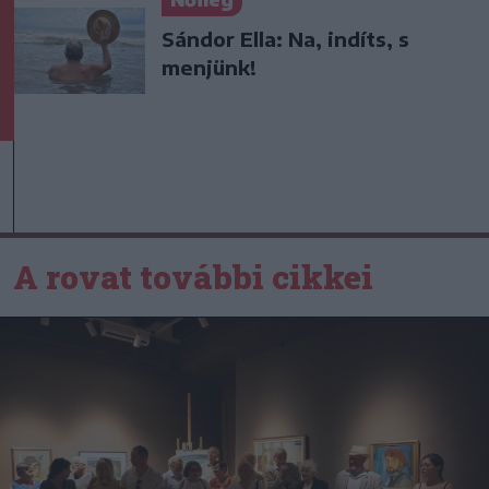
Nőileg
Sándor Ella: Na, indíts, s
menjünk!
A rovat további cikkei