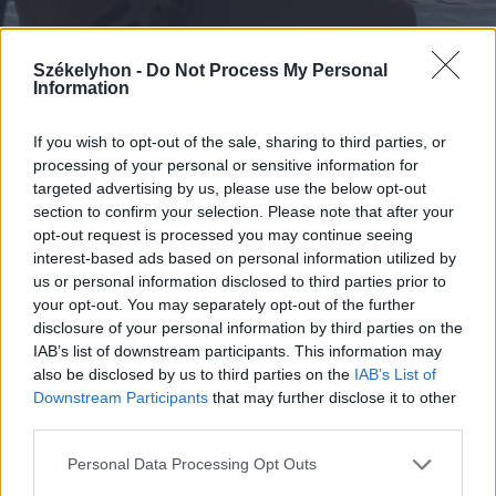
Székelyhon -
Do Not Process My Personal
Information
If you wish to opt-out of the sale, sharing to third parties, or
processing of your personal or sensitive information for
targeted advertising by us, please use the below opt-out
section to confirm your selection. Please note that after your
opt-out request is processed you may continue seeing
Kilátás a május 1-ről elnevezett strandon,
interest-based ads based on personal information utilized by
Marosvásárhelyen (1979)
us or personal information disclosed to third parties prior to
your opt-out. You may separately opt-out of the further
FOTÓ: SZAKÁCS V. SÁNDOR/AZOPAN
disclosure of your personal information by third parties on the
IAB’s list of downstream participants. This information may
also be disclosed by us to third parties on the
IAB’s List of
Downstream Participants
that may further disclose it to other
third parties.
Personal Data Processing Opt Outs