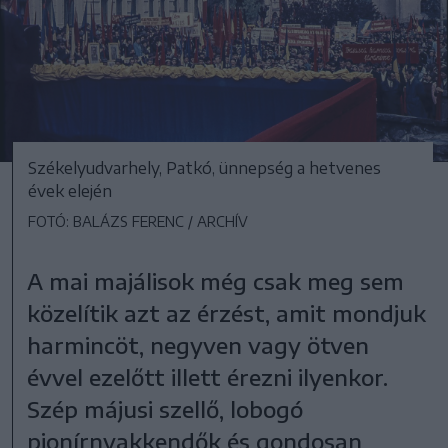
Székelyudvarhely, Patkó, ünnepség a hetvenes
évek elején
FOTÓ: BALÁZS FERENC / ARCHÍV
A mai majálisok még csak meg sem
közelítik azt az érzést, amit mondjuk
harmincöt, negyven vagy ötven
évvel ezelőtt illett érezni ilyenkor.
Szép májusi szellő, lobogó
pionírnyakkendők és gondosan