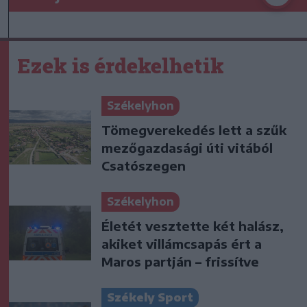
Ezek is érdekelhetik
Székelyhon
Tömegverekedés lett a szűk
mezőgazdasági úti vitából
Csatószegen
Székelyhon
Életét vesztette két halász,
akiket villámcsapás ért a
Maros partján – frissítve
Székely Sport