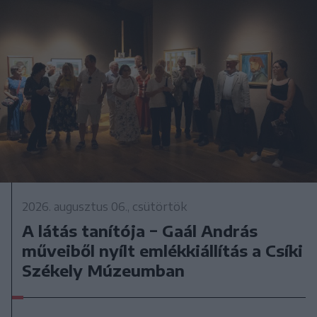
2026. augusztus 06., csütörtök
A látás tanítója − Gaál András
műveiből nyílt emlékkiállítás a Csíki
Székely Múzeumban