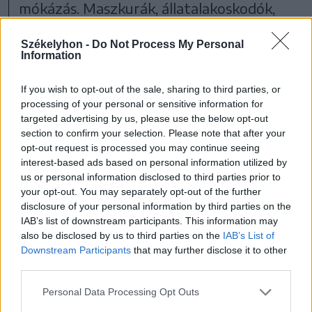
mókázás. Maszkurák, állatalakoskodók,
ijesztő és vicces figurák jelentek meg a
Székelyhon -
Do Not Process My Personal
fonókban, ezekre ma is sokan emlékeznek
Information
az idősebbek közül. Ezek a figurák aztán
If you wish to opt-out of the sale, sharing to third parties, or
megjelennek a farsangtemetési
processing of your personal or sensitive information for
felvonuláson.
targeted advertising by us, please use the below opt-out
section to confirm your selection. Please note that after your
opt-out request is processed you may continue seeing
interest-based ads based on personal information utilized by
us or personal information disclosed to third parties prior to
A megyei találkozón
your opt-out. You may separately opt-out of the further
többféle figurát látunk,
disclosure of your personal information by third parties on the
IAB’s list of downstream participants. This information may
minden falunak
also be disclosed by us to third parties on the
IAB’s List of
Downstream Participants
that may further disclose it to other
megvannak a sajátos
third parties.
alakjai, de tudni kell, hogy
Personal Data Processing Opt Outs