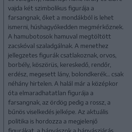
vajda két szimbolikus figurája a
farsangnak, őket a mondákból is lehet
ismerni, húshagyókedden megmérkőznek.
A hamubotosok hamuval megtöltött
zacskóval szaladgálnak. A menethez
jellegzetes figurák csatlakoznak, orvos,
borbély, köszörüs, kereskedő, rendőr,
erdész, megesett lány, bolondkerék... csak
néhány hirtelen. A halál már a középkor
óta elmaradhatatlan figurája a
farsangnak, az ördög pedig a rossz, a
bűnös viselkedés jelképe. Az aktuális
politika is hordozza a megjelenjő
figurákat, a bányászok a bányászjárás