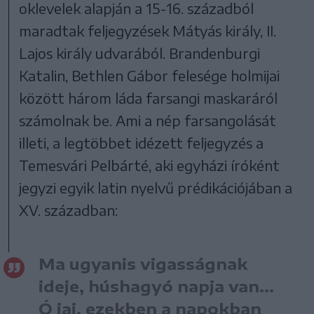
oklevelek alapján a 15-16. századból
maradtak feljegyzések Mátyás király, II.
Lajos király udvarából. Brandenburgi
Katalin, Bethlen Gábor felesége holmijai
között három láda farsangi maskaráról
számolnak be. Ami a nép farsangolását
illeti, a legtöbbet idézett feljegyzés a
Temesvári Pelbárté, aki egyházi íróként
jegyzi egyik latin nyelvű prédikációjában a
XV. században:
Ma ugyanis vigasságnak
ideje, húshagyó napja van…
Ó jaj, ezekben a napokban