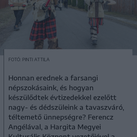
FOTÓ: PINTI ATTILA
Honnan erednek a farsangi
népszokásaink, és hogyan
készülődtek évtizedekkel ezelőtt
nagy- és dédszüleink a tavaszváró,
téltemető ünnepségre? Ferencz
Angélával, a Hargita Megyei
Kulturális Központ vezetőjével a