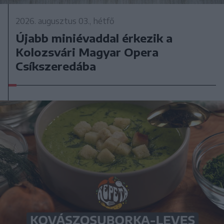
2026. augusztus 03., hétfő
Újabb miniévaddal érkezik a
Kolozsvári Magyar Opera
Csíkszeredába