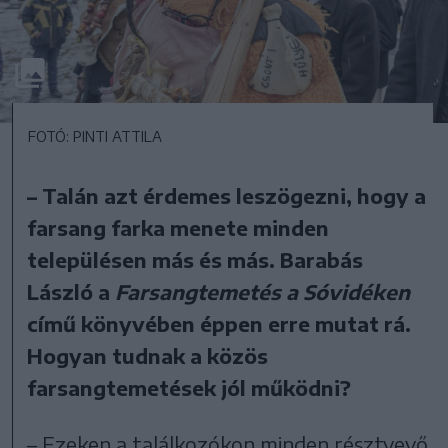
FOTÓ: PINTI ATTILA
– Talán azt érdemes leszögezni, hogy a
farsang farka menete minden
településen
más és más. Barabás
László a
Farsangtemetés a Sóvidéken
című könyvében
éppen erre mutat rá.
Hogyan tudnak a közös
farsangtemetések jól működni?
– Ezeken a találkozókon minden résztvevő