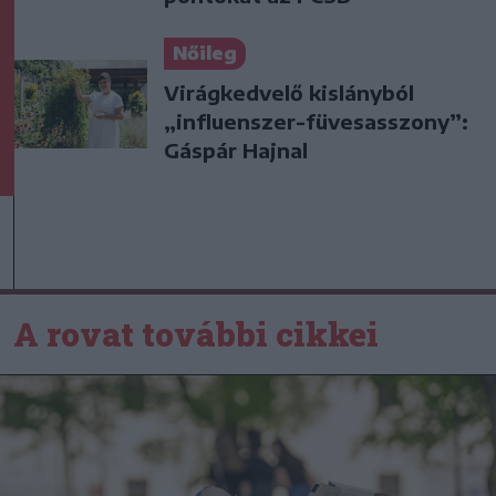
Nőileg
Virágkedvelő kislányból
„influenszer-füvesasszony”:
Gáspár Hajnal
A rovat további cikkei