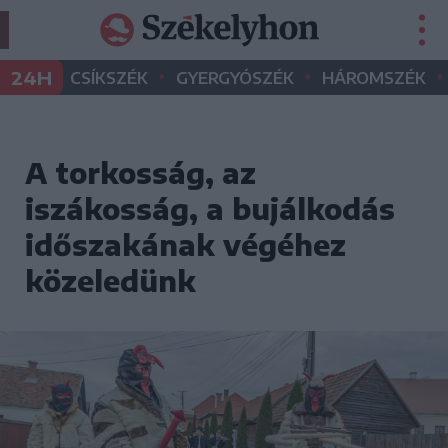
•
•
•
24H
CSÍKSZÉK
GYERGYÓSZÉK
HÁROMSZÉK
A torkosság, az
iszákosság, a bujálkodás
időszakának végéhez
közeledünk