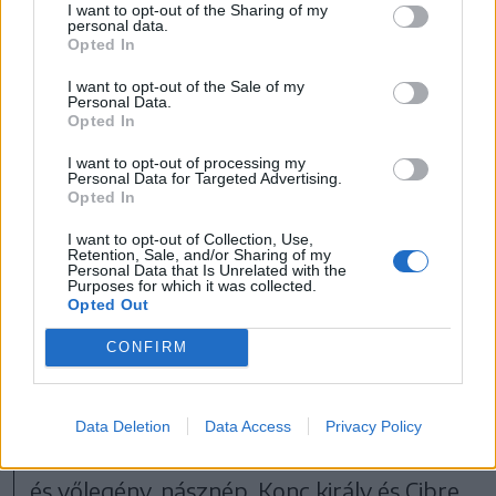
ezek az egész magyar
I want to opt-out of the Sharing of my
personal data.
nyelvterületen
Opted In
megtalálhatók.
I want to opt-out of the Sale of my
Personal Data.
Opted In
I want to opt-out of processing my
Personal Data for Targeted Advertising.
Opted In
Erdélyben jellemzőek az ítélkező játékok,
az állatvásárok: a bika, a tehén, s ehhez a
I want to opt-out of Collection, Use,
Retention, Sale, and/or Sharing of my
Personal Data that Is Unrelated with the
vásár szereplői. Az áltemetés típusú
Purposes for which it was collected.
Opted Out
színjátékban a pap, kántor,
siratóasszonyok, részeges komák, a
CONFIRM
főszereplő a szalmabábu, amely régebb
szalmával kitömött ruhájú élő ember is
Data Deletion
Data Access
Privacy Policy
lehetett. Az álesküvőben a menyasszony
és vőlegény, násznép. Konc király és Cibre