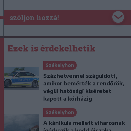
szóljon hozzá!
Ezek is érdekelhetik
Székelyhon
Százhetvennel száguldott,
amikor bemérték a rendőrök,
végül hatósági kíséretet
kapott a kórházig
Székelyhon
A kánikula mellett viharosnak
ígérkezik a kedd éjszaka