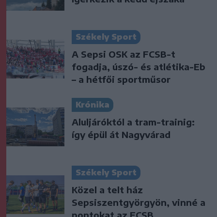
Székely Sport
A Sepsi OSK az FCSB-t
fogadja, úszó- és atlétika-Eb
– a hétfői sportműsor
Krónika
Aluljáróktól a tram-trainig:
így épül át Nagyvárad
Székely Sport
Közel a telt ház
Sepsiszentgyörgyön, vinné a
pontokat az FCSB