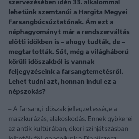
szervezésében idén 33. alkalommal
lehetünk szemtanúi a Hargita Megyei
Farsangbúcsúztatónak. Ám ezt a
néphagyományt már a rendszerváltás
előtti időkben is – ahogy tudták, de –
megtartották. Sőt, még a világháború
körüli időszakból is vannak
feljegyzéseink a farsangtemetésről.
Lehet tudni azt, honnan indul ez a
népszokás?
– A farsangi időszak jellegzetessége a
maszkurázás, alakoskodás. Ennek gyökerei
az antik kultúrában, ókori színjátszásban
lelhetők föl, gondoljunk a Dionüszosz-