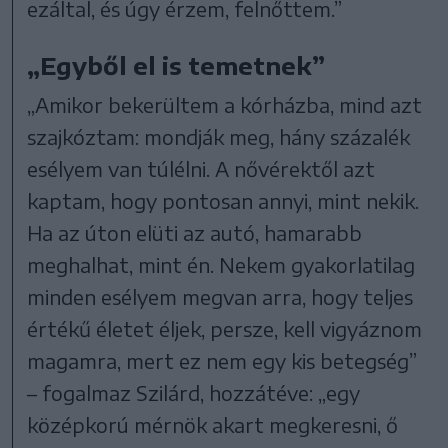
ezáltal, és úgy érzem, felnőttem.”
„Egyből el is temetnek”
„Amikor bekerültem a kórházba, mind azt
szajkóztam: mondják meg, hány százalék
esélyem van túlélni. A nővérektől azt
kaptam, hogy pontosan annyi, mint nekik.
Ha az úton elüti az autó, hamarabb
meghalhat, mint én. Nekem gyakorlatilag
minden esélyem megvan arra, hogy teljes
értékű életet éljek, persze, kell vigyáznom
magamra, mert ez nem egy kis betegség”
– fogalmaz Szilárd, hozzátéve: „egy
középkorú mérnök akart megkeresni, ő