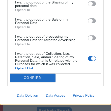
I want to opt-out of the Sharing of my
personal data.
Székelyhon
Opted In
Továbbra sem tudni
I want to opt-out of the Sale of my
pontosan, honnan tör fel a
Personal Data.
Opted In
mofettagáz Szejkefürdőn
I want to opt-out of processing my
Personal Data for Targeted Advertising.
Székely Sport
Opted In
Nagy pofonba szaladt belé a
I want to opt-out of Collection, Use,
Kolozsvári CFR, kikapott a
Retention, Sale, and/or Sharing of my
Personal Data that Is Unrelated with the
Győr és a Loki is
Purposes for which it was collected.
Opted Out
Krónika
CONFIRM
Kelta harcos sírjára, hatezer
éves település nyomaira
Data Deletion
Data Access
Privacy Policy
bukkantak Nagyiklódon
Székely Sport