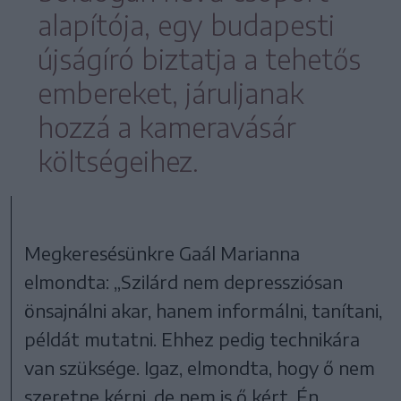
alapítója, egy budapesti
újságíró biztatja a tehetős
embereket, járuljanak
hozzá a kameravásár
költségeihez.
Megkeresésünkre Gaál Marianna
elmondta: „Szilárd nem depressziósan
önsajnálni akar, hanem informálni, tanítani,
példát mutatni. Ehhez pedig technikára
van szüksége. Igaz, elmondta, hogy ő nem
szeretne kérni, de nem is ő kért. Én