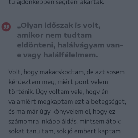
tulajdonképpen segíteni akartak.
„Olyan időszak is volt,
amikor nem tudtam
eldönteni, halálvágyam van-
e vagy halálfélelmem.
Volt, hogy makacskodtam, de azt sosem
kérdeztem meg, miért pont velem
történik. Úgy voltam vele, hogy én
valamiért megkaptam ezt a betegséget,
és ma már úgy könyvelem el, hogy ez
számomra inkább áldás, mintsem átok:
sokat tanultam, sok jó embert kaptam