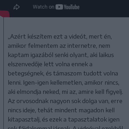
„Azért készítem ezt a videót, mert én,
amikor felmentem az internetre, nem
kaptam igazából senki olyant, aki laikus
elszenvedője lett volna ennek a
betegségnek, és támaszom tudott volna
lenni. Igen-igen kellemetlen, amikor nincs,
aki elmondja neked, mi az, amire kell figyelj.
Az orvosodnak nagyon sok dolga van, erre
nincs ideje, tehát mindent magadon kell
kitapasztalj, és ezek a tapasztalatok igen
sok fájdalommal járnak. A videóval ezekből