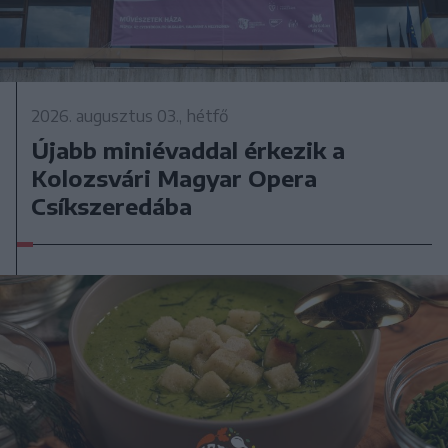
2026. augusztus 03., hétfő
Újabb miniévaddal érkezik a
Kolozsvári Magyar Opera
Csíkszeredába