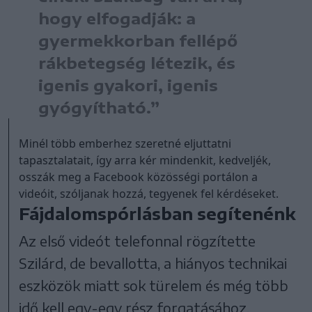
hogy elfogadják: a
gyermekkorban fellépő
rákbetegség létezik, és
igenis gyakori, igenis
gyógyítható.”
Minél több emberhez szeretné eljuttatni
tapasztalatait, így arra kér mindenkit, kedveljék,
osszák meg a Facebook közösségi portálon a
videóit, szóljanak hozzá, tegyenek fel kérdéseket.
Fájdalomspórlásban segítenénk
Az első videót telefonnal rögzítette
Szilárd, de bevallotta, a hiányos technikai
eszközök miatt sok türelem és még több
idő kell egy-egy rész forgatásához,