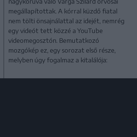
nagykorúvá váló Varga Szilárd orvosai
megállapítottak. A kórral küzdő fiatal
nem tölti önsajnálattal az idejét, nemrég
egy videót tett közzé a YouTube
videomegosztón. Bemutatkozó
mozgókép ez, egy sorozat első része,
melyben úgy fogalmaz a kitalálója: