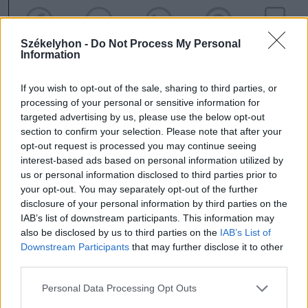
Székelyhon -
Do Not Process My Personal
Information
If you wish to opt-out of the sale, sharing to third parties, or
processing of your personal or sensitive information for
szóljon hozzá!
targeted advertising by us, please use the below opt-out
section to confirm your selection. Please note that after your
opt-out request is processed you may continue seeing
interest-based ads based on personal information utilized by
us or personal information disclosed to third parties prior to
Ezek is érdekelhetik
your opt-out. You may separately opt-out of the further
disclosure of your personal information by third parties on the
IAB’s list of downstream participants. This information may
Székelyhon
also be disclosed by us to third parties on the
IAB’s List of
Downstream Participants
that may further disclose it to other
Hetek óta először csökkent
third parties.
az üzemanyagok ára
Personal Data Processing Opt Outs