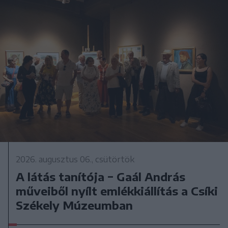
2026. augusztus 06., csütörtök
A látás tanítója − Gaál András
műveiből nyílt emlékkiállítás a Csíki
Székely Múzeumban