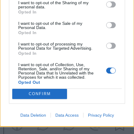
ez nem lehetséges, keresztbe szúrt
I want to opt-out of the Sharing of my
personal data.
botokkal, sílécekkel jelezni kell a
Opted In
balesetet a föntről közeledőknek!
I want to opt-out of the Sale of my
Personal Data.
Sílift nyomában, illetve 4 méternél
Opted In
közelebb síelni tilos!
I want to opt-out of processing my
Personal Data for Targeted Advertising.
Legvégül: a sípálya a síelőké! A sípályán
Opted In
való szánkózás ugyanis veszélyes,
I want to opt-out of Collection, Use,
elsősorban a síelőkre. A szánkózás az
Retention, Sale, and/or Sharing of my
Personal Data that Is Unrelated with the
erre kijelölt pályán történjen.
Purposes for which it was collected.
Opted Out
CONFIRM
Data Deletion
Data Access
Privacy Policy