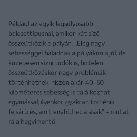
Például az egyik legsúlyosabb
balesettípusnál, amikor két síző
összeütközik a pályán. „Elég nagy
sebességgel haladnak a pályákon a jól, de
közepesen sízni tudók is, hirtelen
összeütközéskor nagy problémák
történhetnek, hiszen akár 40-60
kilométeres sebesség is találkozhat
egymással, ilyenkor gyakran történik
fejsérülés, amit enyhíthet a sisak” – mutat
rá a hegyimentő.