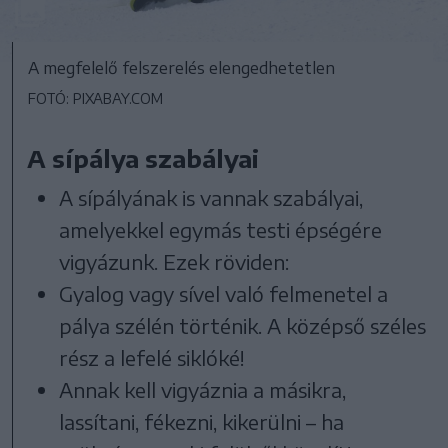
A megfelelő felszerelés elengedhetetlen
FOTÓ: PIXABAY.COM
A sípálya szabályai
A sípályának is vannak szabályai,
amelyekkel egymás testi épségére
vigyázunk. Ezek röviden:
Gyalog vagy sível való felmenetel a
pálya szélén történik. A középső széles
rész a lefelé siklóké!
Annak kell vigyáznia a másikra,
lassítani, fékezni, kikerülni – ha