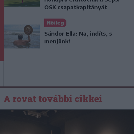
OSK csapatkapitányát
Nőileg
Sándor Ella: Na, indíts, s
menjünk!
A rovat további cikkei