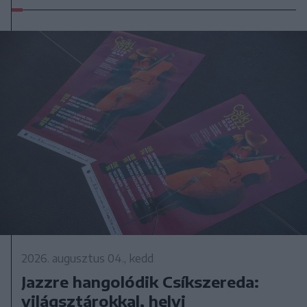
2026. augusztus 04., kedd
Jazzre hangolódik Csíkszereda:
világsztárokkal, helyi