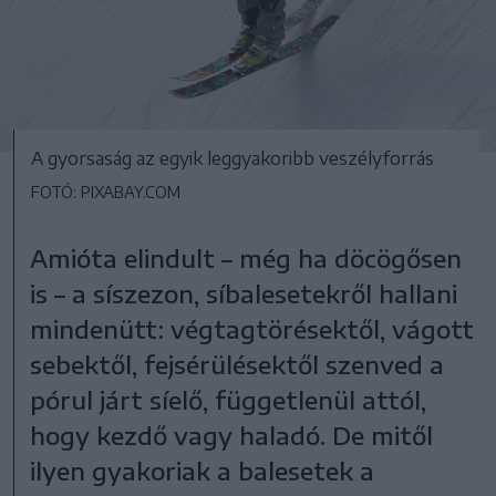
A gyorsaság az egyik leggyakoribb veszélyforrás
FOTÓ: PIXABAY.COM
Amióta elindult – még ha döcögősen
is – a síszezon, síbalesetekről hallani
mindenütt: végtagtörésektől, vágott
sebektől, fejsérülésektől szenved a
pórul járt síelő, függetlenül attól,
hogy kezdő vagy haladó. De mitől
ilyen gyakoriak a balesetek a