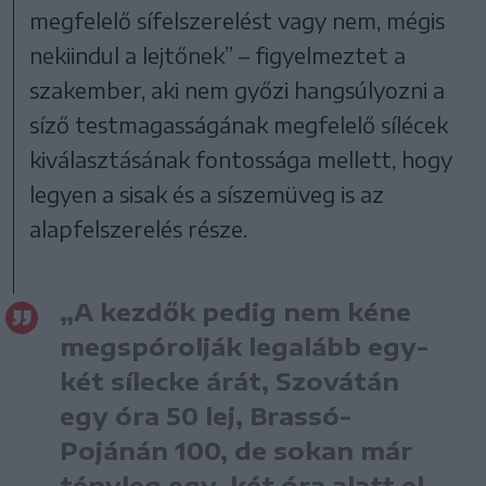
megfelelő sífelszerelést vagy nem, mégis
nekiindul a lejtőnek” – figyelmeztet a
szakember, aki nem győzi hangsúlyozni a
síző testmagasságának megfelelő sílécek
kiválasztásának fontossága mellett, hogy
legyen a sisak és a síszemüveg is az
alapfelszerelés része.
„A kezdők pedig nem kéne
megspórolják legalább egy-
két sílecke árát, Szovátán
egy óra 50 lej, Brassó-
Pojánán 100, de sokan már
tényleg egy-két óra alatt el