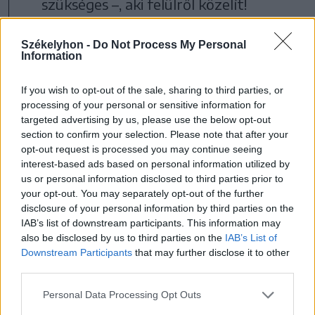
szükséges –, aki felülről közelít!
Aki elindul, felfelé is körül kell néznie.
Székelyhon -
Do Not Process My Personal
Senki nem síelhet olyan tempóban és
Information
olyan módon, hogy az a többieket
If you wish to opt-out of the sale, sharing to third parties, or
veszélyeztesse!
processing of your personal or sensitive information for
Követési távolság a pályaviszonyoktól
targeted advertising by us, please use the below opt-out
section to confirm your selection. Please note that after your
függően 6-20 méter. Kivéve az együtt
opt-out request is processed you may continue seeing
gyakorló csoportokat, ahol ez a
interest-based ads based on personal information utilized by
us or personal information disclosed to third parties prior to
távolság kevesebb is lehet, amelyet az
your opt-out. You may separately opt-out of the further
oktató határoz meg.
disclosure of your personal information by third parties on the
IAB’s list of downstream participants. This information may
Nehezen belátható kanyarokban,
also be disclosed by us to third parties on the
IAB’s List of
bukkanók után nem szabad ácsorogni.
Downstream Participants
that may further disclose it to other
third parties.
Bukáskor mielőbb el kell hagyni a
középső, lesiklásra használt részt! Ha
Personal Data Processing Opt Outs