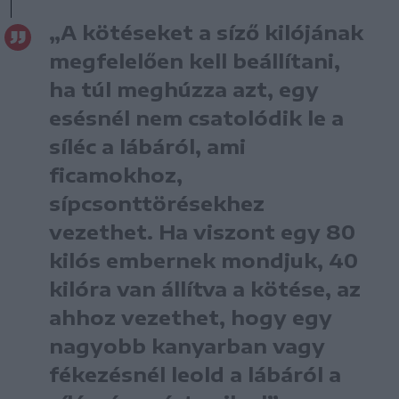
„A kötéseket a síző kilójának
megfelelően kell beállítani,
ha túl meghúzza azt, egy
esésnél nem csatolódik le a
síléc a lábáról, ami
ficamokhoz,
sípcsonttörésekhez
vezethet. Ha viszont egy 80
kilós embernek mondjuk, 40
kilóra van állítva a kötése, az
ahhoz vezethet, hogy egy
nagyobb kanyarban vagy
fékezésnél leold a lábáról a