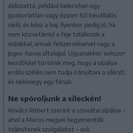
áldozattá, például belerohan egy
gyakorlatlan vagy éppen túl bevállalós
síelő, és kész a baj. Ilyenkor pedig jó, ha
nem közvetlenül a feje találkozik a
másikkal, annak felszereléseivel vagy a
jeges-havas altalajjal. Ugyanakkor sokszor
kezdőkkel történik meg, hogy a sípálya
erdős szélén nem tudja irányítani a sílécét,
és nekimegy egy fának.
Ne spóroljunk a síleckén!
Kovács Róbert szerint a szovátai sípálya –
ahol a Maros megyei hegyimentők
teljesítenek szolgálatot – sok