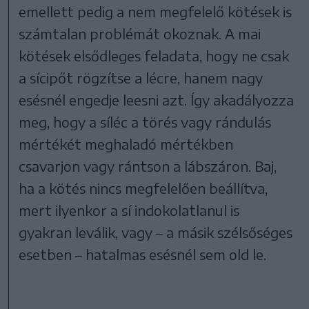
emellett pedig a nem megfelelő kötések is
számtalan problémát okoznak. A mai
kötések elsődleges feladata, hogy ne csak
a sícipőt rögzítse a lécre, hanem nagy
esésnél engedje leesni azt. Így akadályozza
meg, hogy a síléc a törés vagy rándulás
mértékét meghaladó mértékben
csavarjon vagy rántson a lábszáron. Baj,
ha a kötés nincs megfelelően beállítva,
mert ilyenkor a sí indokolatlanul is
gyakran leválik, vagy – a másik szélsőséges
esetben – hatalmas esésnél sem old le.