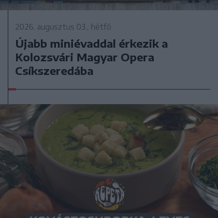
2026. augusztus 03., hétfő
Újabb miniévaddal érkezik a
Kolozsvári Magyar Opera
Csíkszeredába