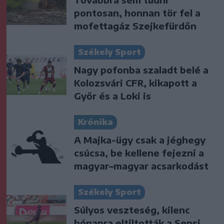
pontosan, honnan tör fel a
mofettagáz Szejkefürdőn
Székely Sport
Nagy pofonba szaladt belé a
Kolozsvári CFR, kikapott a
Győr és a Loki is
Krónika
A Majka-ügy csak a jéghegy
csúcsa, be kellene fejezni a
magyar–magyar acsarkodást
Székely Sport
Súlyos veszteség, kilenc
hónapra eltiltották a Sepsi