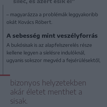
síléc, és azért esik el”
– magyarázza a problémák leggyakoribb
okát Kovács Róbert.
A sebesség mint veszélyforrás
A bukósisak is az alapfelszerelés része
kellene legyen a síelésre indulóknál,
ugyanis sokszor megvéd a fejsérülésektől,
bizonyos helyzetekben
akár életet menthet a
sisak.