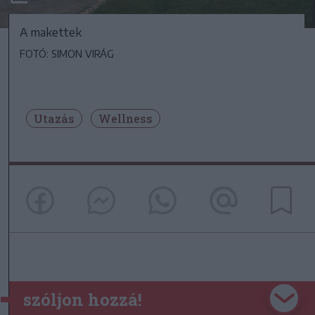
A makettek
FOTÓ: SIMON VIRÁG
Utazás
Wellness
szóljon hozzá!