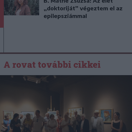
B. Máthé Zsuzsa: Az élet
„doktoriját” végeztem el az
epilepsziámmal
A rovat további cikkei