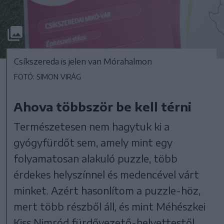
Csíkszereda is jelen van Mórahalmon
FOTÓ: SIMON VIRÁG
Ahova többször be kell térni
Természetesen nem hagytuk ki a
gyógyfürdőt sem, amely mint egy
folyamatosan alakuló puzzle, több
érdekes helyszínnel és medencével várt
minket. Azért hasonlítom a puzzle-höz,
mert több részből áll, és mint Méhészkei
Kiss Nimród fürdővezető-helyettestől