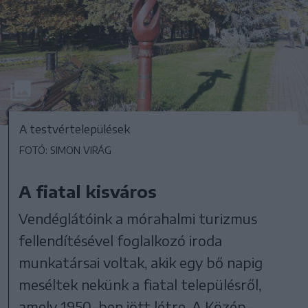
A testvértelepülések
FOTÓ: SIMON VIRÁG
A fiatal kisváros
Vendéglátóink a mórahalmi turizmus
fellendítésével foglalkozó iroda
munkatársai voltak, akik egy bő napig
meséltek nekünk a fiatal településről,
amely 1950-ben jött létre. A Közép-