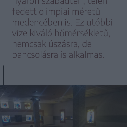
nyáron szabadtéri, télen
fedett olimpiai méretű
medencében is. Ez utóbbi
vize kiváló hőmérsékletű,
nemcsak úszásra, de
pancsolásra is alkalmas.