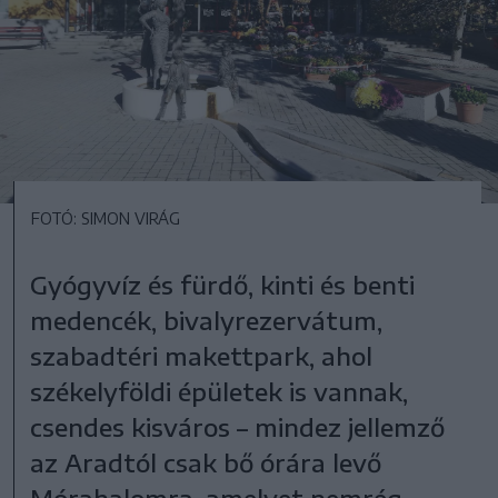
FOTÓ: SIMON VIRÁG
Gyógyvíz és fürdő, kinti és benti
medencék, bivalyrezervátum,
szabadtéri makettpark, ahol
székelyföldi épületek is vannak,
csendes kisváros – mindez jellemző
az Aradtól csak bő órára levő
Mórahalomra, amelyet nemrég