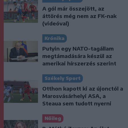
A gól már összejött, az
áttörés még nem az FK-nak
(videóval)
Krónika
Putyin egy NATO-tagállam
megtámadására készül az
amerikai hírszerzés szerint
Székely Sport
Otthon kapott ki az újonctól a
Marosvásárhelyi ASA, a
Steaua sem tudott nyerni
Nőileg