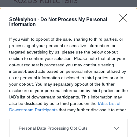
eseményeket, színházi
Székelyhon -
Do Not Process My Personal
előadásokat is szerveznek,
Information
de nem ritka, hogy itt
If you wish to opt-out of the sale, sharing to third parties, or
találkoznak és egyeztetnek
processing of your personal or sensitive information for
targeted advertising by us, please use the below opt-out
több ország politikusai is.
section to confirm your selection. Please note that after your
opt-out request is processed you may continue seeing
interest-based ads based on personal information utilized by
us or personal information disclosed to third parties prior to
your opt-out. You may separately opt-out of the further
A központ mellett egy magas kilátó is van,
disclosure of your personal information by third parties on the
IAB’s list of downstream participants. This information may
ha arra járunk mindenképp érdemes
also be disclosed by us to third parties on the
IAB’s List of
fentről is megnézni a patinás kisvárost.
Downstream Participants
that may further disclose it to other
third parties.
Personal Data Processing Opt Outs