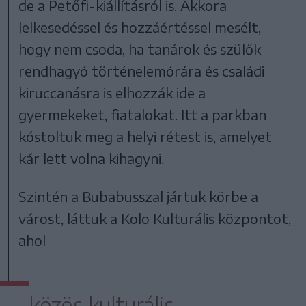
de a Petőfi-kiállításról is. Akkora
lelkesedéssel és hozzáértéssel mesélt,
hogy nem csoda, ha tanárok és szülők
rendhagyó történelemórára és családi
kiruccanásra is elhozzák ide a
gyermekeket, fiatalokat. Itt a parkban
kóstoltuk meg a helyi rétest is, amelyet
kár lett volna kihagyni.
Szintén a Bubabusszal jártuk körbe a
várost, láttuk a Kolo Kulturális központot,
ahol
közös kulturális