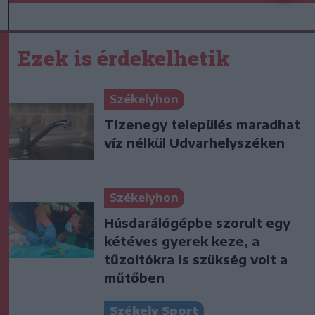
Ezek is érdekelhetik
Székelyhon
Tizenegy település maradhat
víz nélkül Udvarhelyszéken
Székelyhon
Húsdarálógépbe szorult egy
kétéves gyerek keze, a
tűzoltókra is szükség volt a
műtőben
Székely Sport