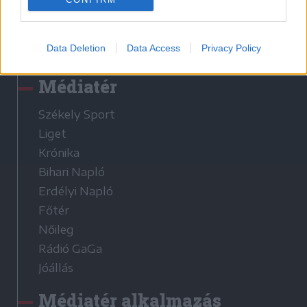
Látogatottsági adatok
Data Deletion
Data Access
Privacy Policy
Sütibeállítások
Médiatér
Székely Sport
Liget
Krónika
Bihari Napló
Erdélyi Napló
Főtér
Nőileg
Rádió GaGa
Jóállás
Médiatér alkalmazás