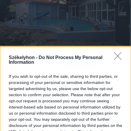
Székelyhon -
Do Not Process My Personal
Information
2023. november 27., hétfő
If you wish to opt-out of the sale, sharing to third parties, or
Az élményfürdő, amely úgy épült
processing of your personal or sensitive information for
targeted advertising by us, please use the below opt-out
ki, mint egy puzzle
section to confirm your selection. Please note that after your
opt-out request is processed you may continue seeing
interest-based ads based on personal information utilized by
us or personal information disclosed to third parties prior to
Korábbi cikkek betöltése
your opt-out. You may separately opt-out of the further
disclosure of your personal information by third parties on the