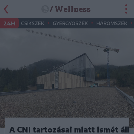
/ Wellness
•
•
•
24H
CSÍKSZÉK
GYERGYÓSZÉK
HÁROMSZÉK
A CNI tartozásai miatt ismét áll