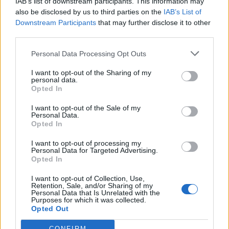
IAB’s list of downstream participants. This information may
also be disclosed by us to third parties on the
IAB’s List of
Downstream Participants
that may further disclose it to other
third parties.
Personal Data Processing Opt Outs
I want to opt-out of the Sharing of my
personal data.
Hasznos
Opted In
I want to opt-out of the Sale of my
Impresszum
Personal Data.
Opted In
Szerzői jogok
Adatvédelmi tájékoztató
I want to opt-out of processing my
Personal Data for Targeted Advertising.
Cookie-kezelési tájékoztató
Opted In
Hozzászólási szabályzat
I want to opt-out of Collection, Use,
Nyomtatott lapjaink archívuma
Retention, Sale, and/or Sharing of my
Personal Data that Is Unrelated with the
Székely Hírmondó archívuma
Purposes for which it was collected.
Opted Out
Médiaajánlat
CONFIRM