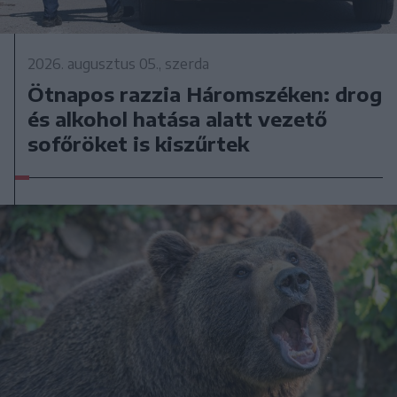
2026. augusztus 05., szerda
Ötnapos razzia Háromszéken: drog
és alkohol hatása alatt vezető
sofőröket is kiszűrtek