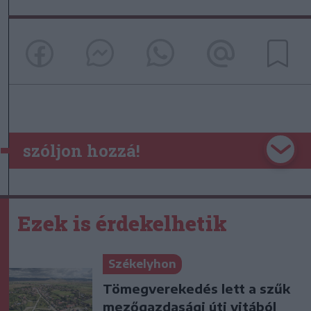
szóljon hozzá!
Ezek is érdekelhetik
Székelyhon
Tömegverekedés lett a szűk
mezőgazdasági úti vitából