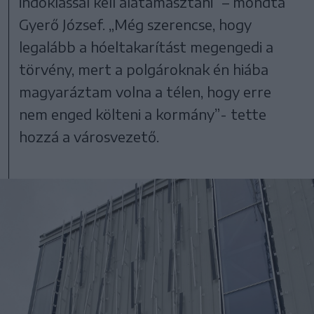
indoklással kell alátámasztani” – mondta
Gyerő József. „Még szerencse, hogy
legalább a hóeltakarítást megengedi a
törvény, mert a polgároknak én hiába
magyaráztam volna a télen, hogy erre
nem enged költeni a kormány”- tette
hozzá a városvezető.