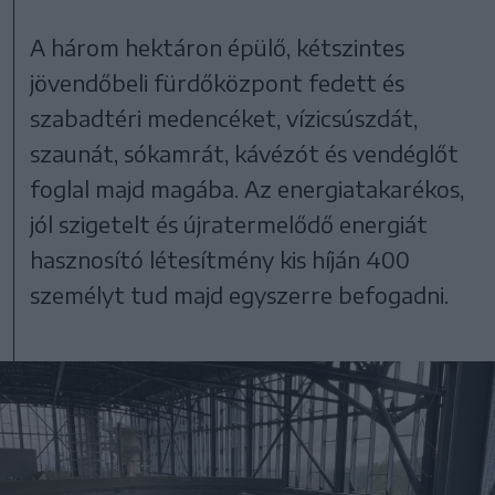
A három hektáron épülő, kétszintes
jövendőbeli fürdőközpont fedett és
szabadtéri medencéket, vízicsúszdát,
szaunát, sókamrát, kávézót és vendéglőt
foglal majd magába. Az energiatakarékos,
jól szigetelt és újratermelődő energiát
hasznosító létesítmény kis híján 400
személyt tud majd egyszerre befogadni.