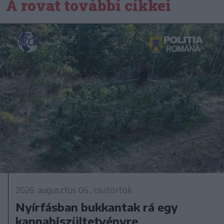
A rovat további cikkei
2026. augusztus 06., csütörtök
Nyírfásban bukkantak rá egy
kannabiszültetvényre