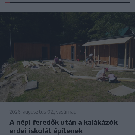
2026. augusztus 02., vasárnap
A népi feredők után a kalákázók
erdei iskolát építenek