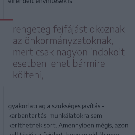
elrendelt enyhítések is
rengeteg fejfájást okoznak
az önkormányzatoknak,
mert csak nagyon indokolt
esetben lehet bármire
költeni,
gyakorlatilag a szükséges javítási-
karbantartási munkálatokra sem
keríthetnek sort. Amennyiben mégis, azon
kell törjék a fejüket, hogyan oldják meg