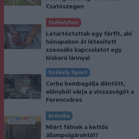
Csatószegen
Székelyhon
Letartóztattak egy férfit, aki
hónapokon át létesített
szexuális kapcsolatot egy
kiskorú lánnyal
Székely Sport
Corbu bombagólja döntött,
előnyből várja a visszavágót a
Ferencváros
Krónika
Miért félnek a kettős
állampolgároktól?