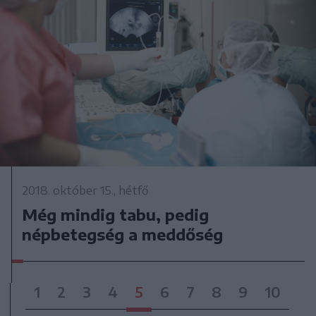
2018. október 15., hétfő
Még mindig tabu, pedig
népbetegség a meddőség
1
2
3
4
5
6
7
8
9
10