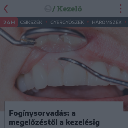
/ Kezelő
•
•
•
24H
CSÍKSZÉK
GYERGYÓSZÉK
HÁROMSZÉK
Fogínysorvadás: a
megelőzéstől a kezelésig