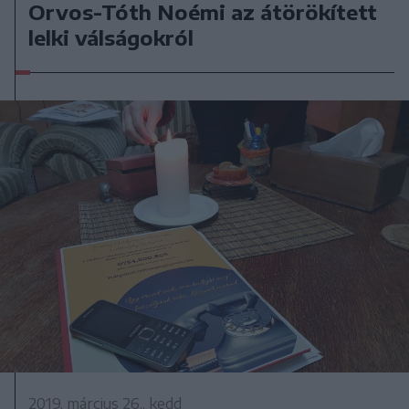
Orvos-Tóth Noémi az átörökített
lelki válságokról
2019. március 26., kedd