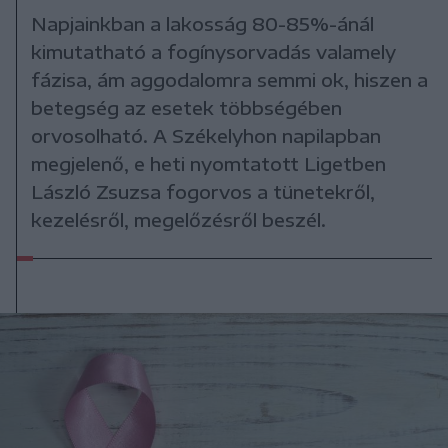
Napjainkban a lakosság 80-85%-ánál
kimutatható a fogínysorvadás valamely
fázisa, ám aggodalomra semmi ok, hiszen a
betegség az esetek többségében
orvosolható. A Székelyhon napilapban
megjelenő, e heti nyomtatott Ligetben
László Zsuzsa fogorvos a tünetekről,
kezelésről, megelőzésről beszél.