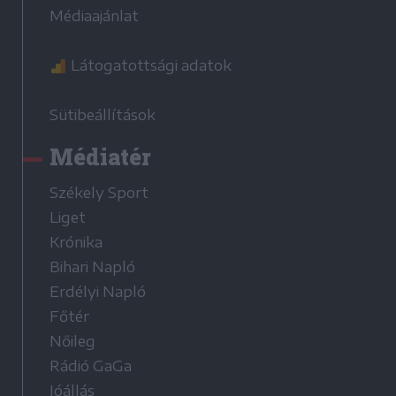
Médiaajánlat
Látogatottsági adatok
Sütibeállítások
Médiatér
Székely Sport
Liget
Krónika
Bihari Napló
Erdélyi Napló
Főtér
Nőileg
Rádió GaGa
Jóállás