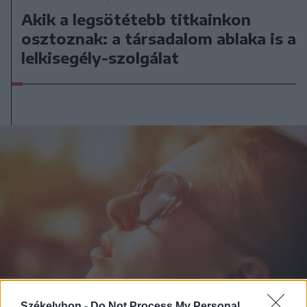
Akik a legsötétebb titkainkon
osztoznak: a társadalom ablaka is a
lelkisegély-szolgálat
Székelyhon -
Do Not Process My Personal