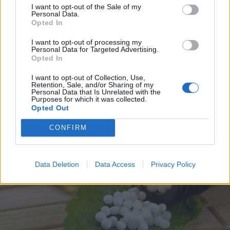
I want to opt-out of the Sale of my
Personal Data.
Opted In
2019. február 26., kedd
I want to opt-out of processing my
Personal Data for Targeted Advertising.
Zacher Gábor: kábítószert nem
Opted In
adunk a gyerek kezébe. De mobilt?
I want to opt-out of Collection, Use,
Retention, Sale, and/or Sharing of my
Personal Data that Is Unrelated with the
Purposes for which it was collected.
Opted Out
CONFIRM
Data Deletion
Data Access
Privacy Policy