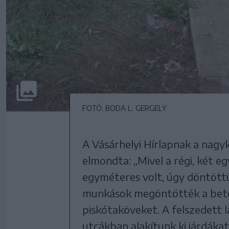
FOTÓ: BODA L. GERGELY
A Vásárhelyi Hírlapnak a nagy
elmondta: „Mivel a régi, két e
egyméteres volt, úgy döntöttün
munkások megöntötték a beton
piskótaköveket. A felszedett 
utcákban alakítunk ki járdákat