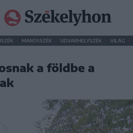
•
•
•
•
SZÉK
MAROSSZÉK
UDVARHELYSZÉK
VILÁG
osnak a földbe a
iak