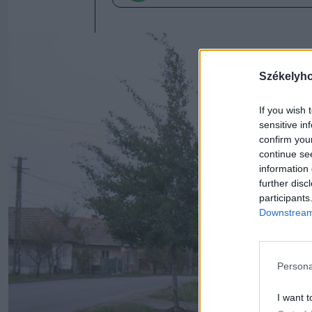
Székelyh
If you wish 
sensitive in
confirm you
continue se
information 
further disc
participants
Downstream 
Persona
I want t