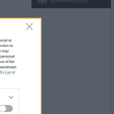
UDVARHELYSZÉK
sonal or
ection to
ou may
 personal
out of the
 downstream
B’s List of