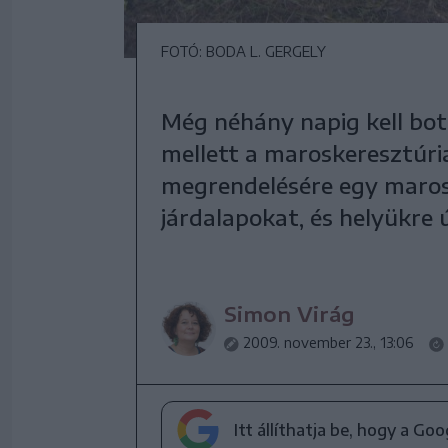
FOTÓ: BODA L. GERGELY
Még néhány napig kell bot
mellett a maroskeresztúria
megrendelésére egy marosv
járdalapokat, és helyükre
Simon Virág
2009. november 23., 13:06
Itt állíthatja be, hogy a Go