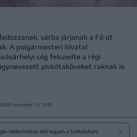
ladozzanak, sárba járjanak a Fő út
k. A polgármesteri hivatal
ásárhelyi cég felszedte a régi
 úgynevezett piskótaköveket raknak le.
2009. november 23., 13:19
ogle-találatokban elöl legyen a Székelyhon!