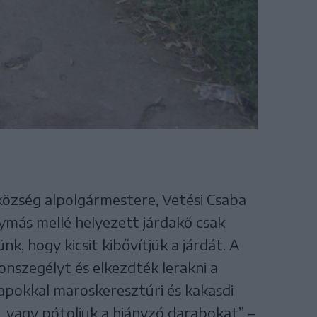
község alpolgármestere, Vetési Csaba
gymás mellé helyezett járdakő csak
k, hogy kicsit kibővítjük a járdát. A
szegélyt és elkezdték lerakni a
lapokkal maroskeresztúri és kakasdi
, vagy pótoljuk a hiányzó darabokat” –