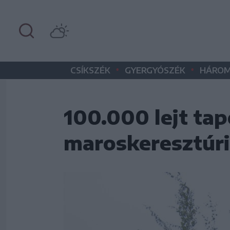
•
•
CSÍKSZÉK
GYERGYÓSZÉK
HÁROM
100.000 lejt tap
maroskeresztúr