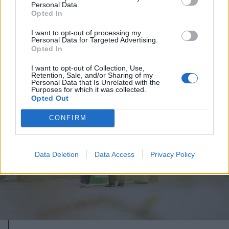
Kelemen Hunor: többet a
Personal Data.
Opted In
polgárnak, kevesebbet az államnak!
I want to opt-out of processing my
Personal Data for Targeted Advertising.
Opted In
I want to opt-out of Collection, Use,
Retention, Sale, and/or Sharing of my
Personal Data that Is Unrelated with the
Purposes for which it was collected.
Opted Out
CONFIRM
Data Deletion
Data Access
Privacy Policy