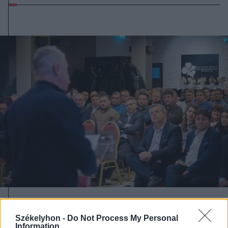
2024. október 01., kedd
Székelyhon -
Do Not Process My Personal
Rangsorolta jelöltjeit a háromszéki
Information