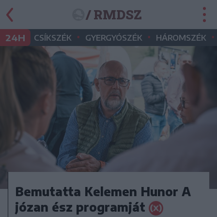
/ RMDSZ
•
•
•
24H
CSÍKSZÉK
GYERGYÓSZÉK
HÁROMSZÉK
Bemutatta Kelemen Hunor A
józan ész programját