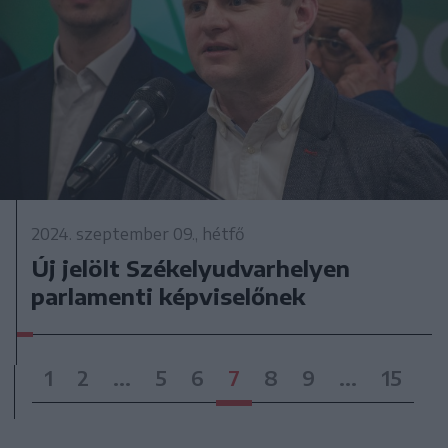
2024. szeptember 09., hétfő
Új jelölt Székelyudvarhelyen
parlamenti képviselőnek
1
2
...
5
6
7
8
9
...
15