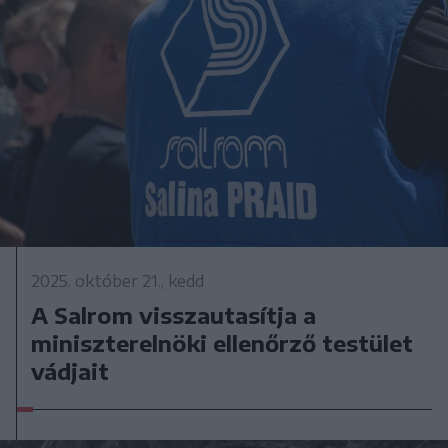
2025. október 21., kedd
A Salrom visszautasítja a
miniszterelnöki ellenőrző testület
vádjait