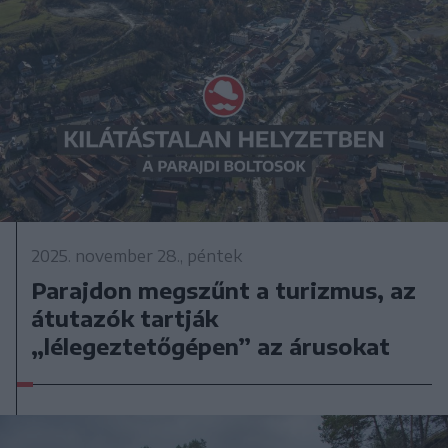
2025. november 28., péntek
Parajdon megszűnt a turizmus, az
átutazók tartják
„lélegeztetőgépen” az árusokat