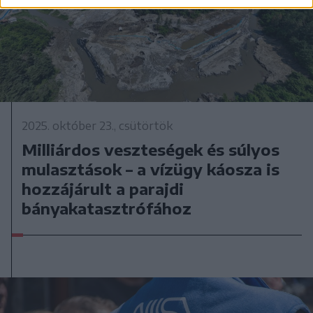
2025. október 23., csütörtök
Milliárdos veszteségek és súlyos
mulasztások – a vízügy káosza is
hozzájárult a parajdi
bányakatasztrófához