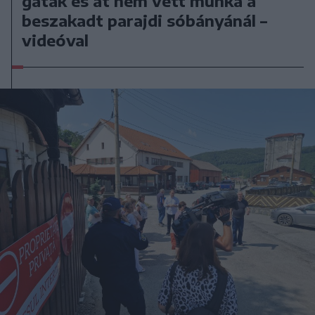
gátak és át nem vett munka a
beszakadt parajdi sóbányánál –
videóval