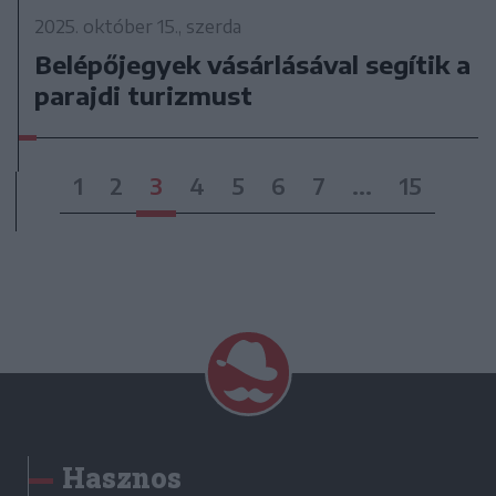
2025. október 15., szerda
Belépőjegyek vásárlásával segítik a
parajdi turizmust
1
2
3
4
5
6
7
...
15
Hasznos