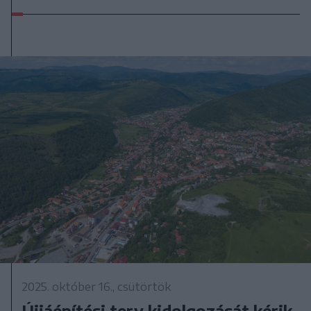
2025. október 16., csütörtök
Újjáépítési terv kidolgozását kérik