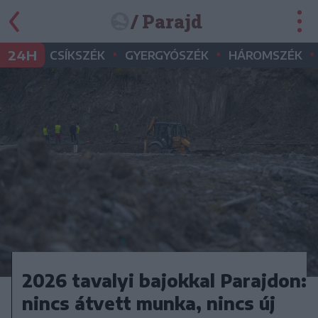
/ Parajd
•
•
•
24H
CSÍKSZÉK
GYERGYÓSZÉK
HÁROMSZÉK
2026 tavalyi bajokkal Parajdon:
nincs átvett munka, nincs új