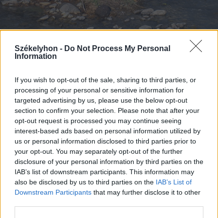
Székelyhon -
Do Not Process My Personal
Information
2025. november 03., hétfő
Láthatatlanul vergődő természet a
If you wish to opt-out of the sale, sharing to third parties, or
Kis-Küküllő mentén
processing of your personal or sensitive information for
targeted advertising by us, please use the below opt-out
section to confirm your selection. Please note that after your
opt-out request is processed you may continue seeing
interest-based ads based on personal information utilized by
us or personal information disclosed to third parties prior to
your opt-out. You may separately opt-out of the further
disclosure of your personal information by third parties on the
IAB’s list of downstream participants. This information may
also be disclosed by us to third parties on the
IAB’s List of
Downstream Participants
that may further disclose it to other
third parties.