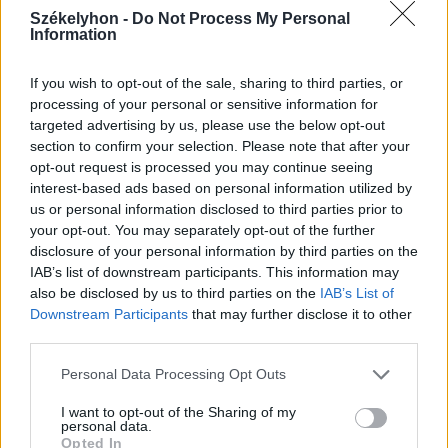
Székelyhon -
Do Not Process My Personal
Information
2025. július 16., szerda
If you wish to opt-out of the sale, sharing to third parties, or
Újabb betonozásra van szükség,
processing of your personal or sensitive information for
targeted advertising by us, please use the below opt-out
még két hetet csúszik a Korond-
section to confirm your selection. Please note that after your
patak elterelése
opt-out request is processed you may continue seeing
interest-based ads based on personal information utilized by
us or personal information disclosed to third parties prior to
your opt-out. You may separately opt-out of the further
disclosure of your personal information by third parties on the
IAB’s list of downstream participants. This information may
also be disclosed by us to third parties on the
IAB’s List of
Downstream Participants
that may further disclose it to other
third parties.
Personal Data Processing Opt Outs
I want to opt-out of the Sharing of my
personal data.
Opted In