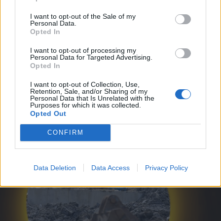
I want to opt-out of the Sale of my
Personal Data.
Opted In
I want to opt-out of processing my
2025. július 14., hétfő
Personal Data for Targeted Advertising.
Opted In
Testközelből láthattuk a beszakadt
I want to opt-out of Collection, Use,
bányarésznél zajló munkálatokat
Retention, Sale, and/or Sharing of my
Personal Data that Is Unrelated with the
Purposes for which it was collected.
Opted Out
CONFIRM
Data Deletion
Data Access
Privacy Policy