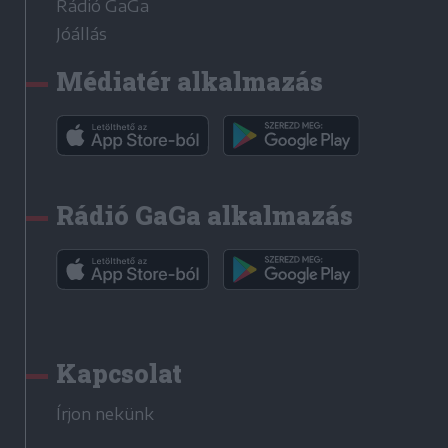
Rádió GaGa
Jóállás
Médiatér alkalmazás
Rádió GaGa alkalmazás
Kapcsolat
Írjon nekünk