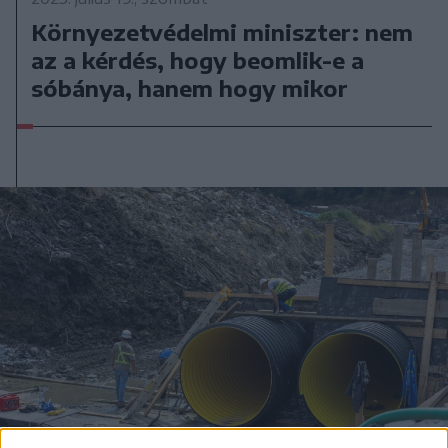
Környezetvédelmi miniszter: nem
az a kérdés, hogy beomlik-e a
sóbánya, hanem hogy mikor