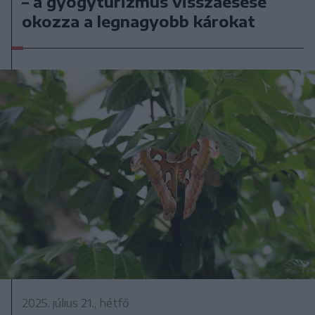
– a gyógyturizmus visszaesése
okozza a legnagyobb károkat
2025. július 21., hétfő