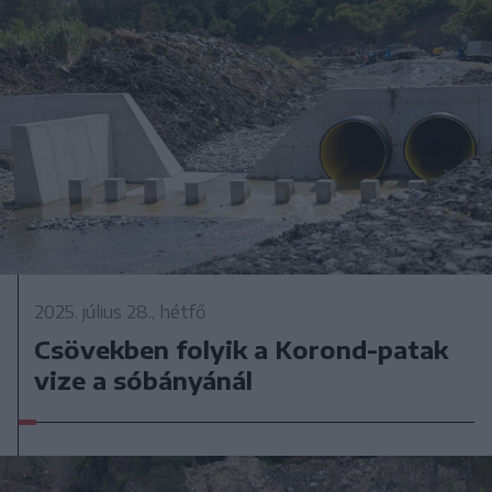
2025. július 28., hétfő
Csövekben folyik a Korond-patak
vize a sóbányánál