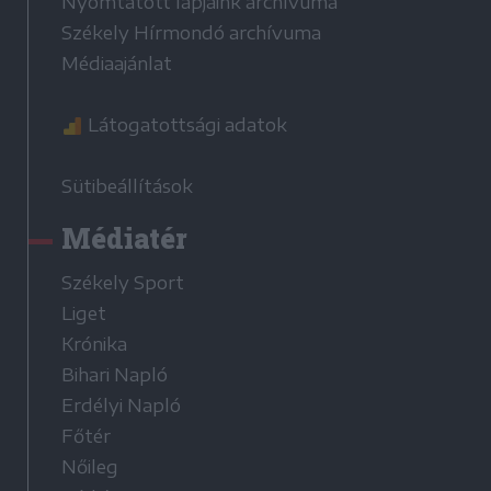
Nyomtatott lapjaink archívuma
Székely Hírmondó archívuma
Médiaajánlat
Látogatottsági adatok
Sütibeállítások
Médiatér
Székely Sport
Liget
Krónika
Bihari Napló
Erdélyi Napló
Főtér
Nőileg