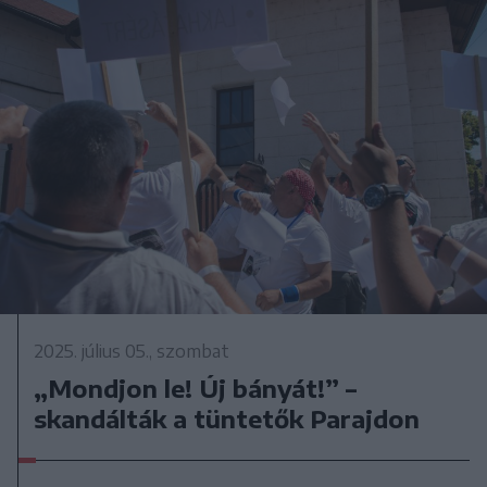
2025. július 05., szombat
„Mondjon le! Új bányát!” –
skandálták a tüntetők Parajdon