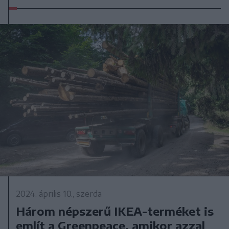
2024. április 10., szerda
Három népszerű IKEA-terméket is
említ a Greenpeace, amikor azzal