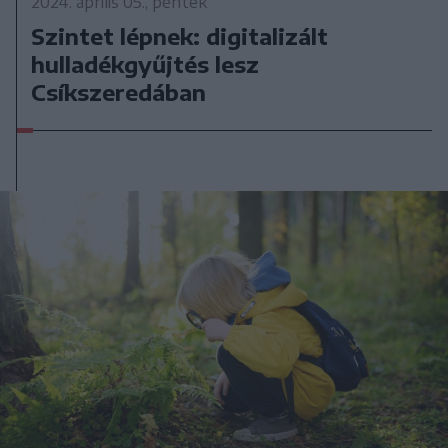
2024. április 05., péntek
Szintet lépnek: digitalizált
hulladékgyűjtés lesz
Csíkszeredában