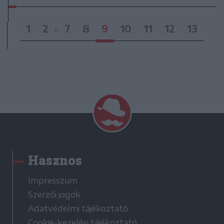
1
2
7
8
9
10
11
12
13
..
Hasznos
Impresszum
Szerzői jogok
Adatvédelmi tájékoztató
Cookie-kezelési tájékoztató