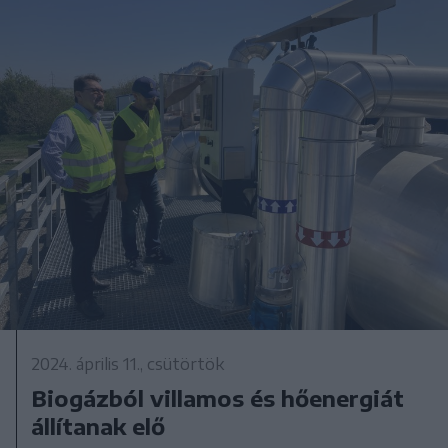
2024. április 11., csütörtök
Biogázból villamos és hőenergiát
állítanak elő