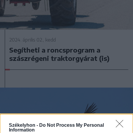
2024. április 02., kedd
Segítheti a roncsprogram a
szászrégeni traktorgyárat (is)
Székelyhon -
Do Not Process My Personal
Information