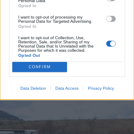
Personal Data.
Opted In
I want to opt-out of processing my
Personal Data for Targeted Advertising.
Opted In
I want to opt-out of Collection, Use,
Retention, Sale, and/or Sharing of my
Personal Data that Is Unrelated with the
Purposes for which it was collected.
Opted Out
2024. március 28., csütörtök
Éhező, halálukig sínylődő békákon
CONFIRM
segíthetünk
Data Deletion
Data Access
Privacy Policy