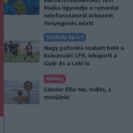
Majka ügyvédje a romániai
telefonszámról érkezett
fenyegetés miatt
Székely Sport
Nagy pofonba szaladt belé a
Kolozsvári CFR, kikapott a
Győr és a Loki is
Nőileg
Sándor Ella: Na, indíts, s
menjünk!