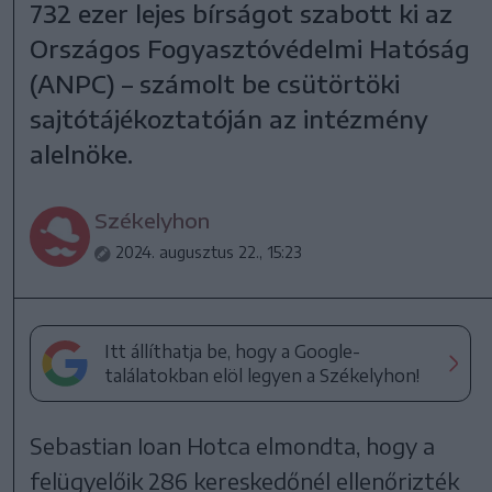
732 ezer lejes bírságot szabott ki az
Országos Fogyasztóvédelmi Hatóság
(ANPC) – számolt be csütörtöki
sajtótájékoztatóján az intézmény
alelnöke.
Székelyhon
2024. augusztus 22., 15:23
Itt állíthatja be, hogy a Google-
találatokban elöl legyen a Székelyhon!
Sebastian Ioan Hotca elmondta, hogy a
felügyelőik 286 kereskedőnél ellenőrizték