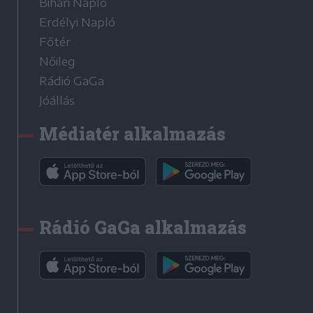
Bihari Napló
Erdélyi Napló
Főtér
Nőileg
Rádió GaGa
Jóállás
Médiatér alkalmazás
Rádió GaGa alkalmazás