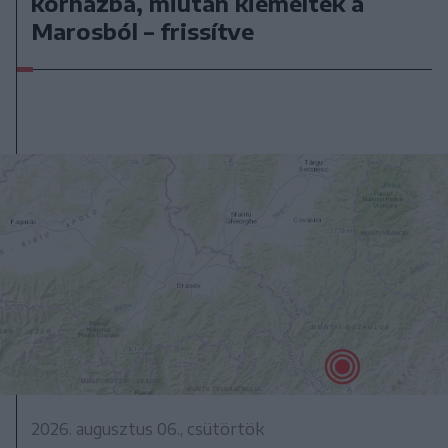
kórházba, miután kiemelték a
Marosból – frissítve
2026. augusztus 06., csütörtök