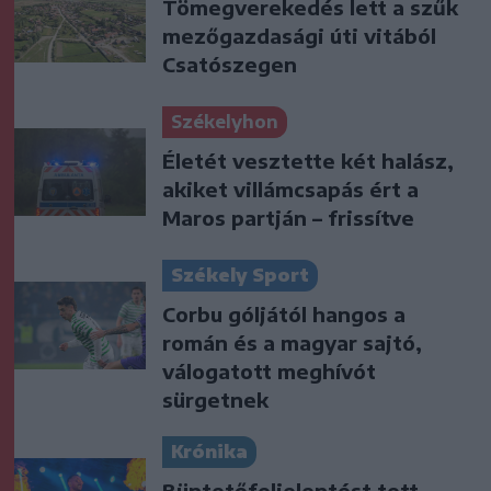
Tömegverekedés lett a szűk
mezőgazdasági úti vitából
Csatószegen
Székelyhon
Életét vesztette két halász,
akiket villámcsapás ért a
Maros partján – frissítve
Székely Sport
Corbu góljától hangos a
román és a magyar sajtó,
válogatott meghívót
sürgetnek
Krónika
Büntetőfeljelentést tett