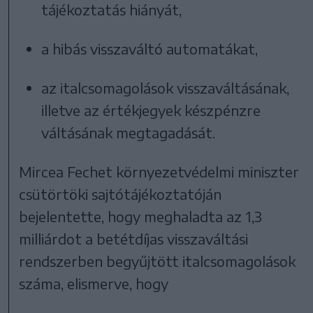
tájékoztatás hiányát,
a hibás visszaváltó automatákat,
az italcsomagolások visszaváltásának,
illetve az értékjegyek készpénzre
váltásának megtagadását.
Mircea Fechet környezetvédelmi miniszter
csütörtöki sajtótájékoztatóján
bejelentette, hogy meghaladta az 1,3
milliárdot a betétdíjas visszaváltási
rendszerben begyűjtött italcsomagolások
száma, elismerve, hogy