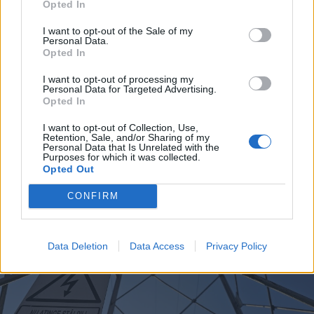
Opted In
2026. augusztus 06., csütörtök
Netflixen kaphatunk először
I want to opt-out of the Sale of my
Personal Data.
betekintést a Grand Theft Auto VI
Opted In
játékmenetébe
I want to opt-out of processing my
Personal Data for Targeted Advertising.
Opted In
I want to opt-out of Collection, Use,
Retention, Sale, and/or Sharing of my
Personal Data that Is Unrelated with the
Purposes for which it was collected.
Opted Out
CONFIRM
Data Deletion
Data Access
Privacy Policy