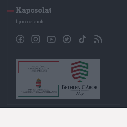
Kapcsolat
Írjon nekünk
© Székelyhon.ro 2009-2026
Minden jog fenntartva!