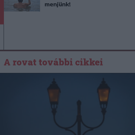
menjünk!
A rovat további cikkei