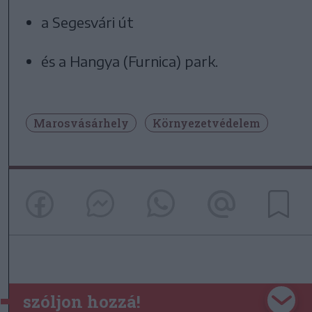
a Segesvári út
és a Hangya (Furnica) park.
Marosvásárhely
Környezetvédelem
szóljon hozzá!