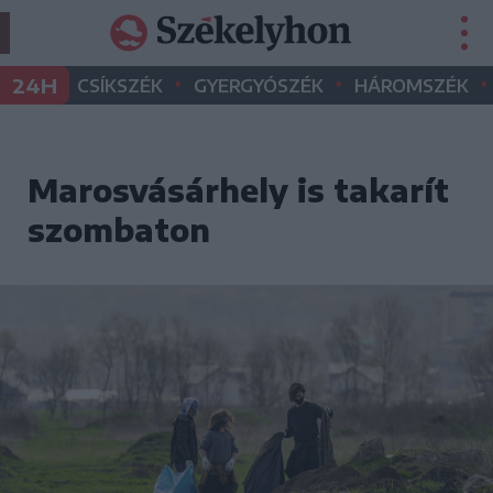
•
•
•
24H
CSÍKSZÉK
GYERGYÓSZÉK
HÁROMSZÉK
Marosvásárhely is takarít
szombaton