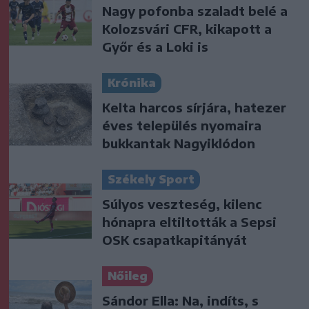
Nagy pofonba szaladt belé a
Kolozsvári CFR, kikapott a
Győr és a Loki is
Krónika
Kelta harcos sírjára, hatezer
éves település nyomaira
bukkantak Nagyiklódon
Székely Sport
Súlyos veszteség, kilenc
hónapra eltiltották a Sepsi
OSK csapatkapitányát
Nőileg
Sándor Ella: Na, indíts, s