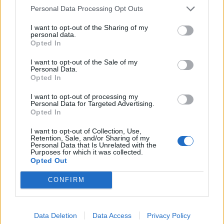
Personal Data Processing Opt Outs
I want to opt-out of the Sharing of my
personal data.
Opted In
I want to opt-out of the Sale of my
Personal Data.
Opted In
I want to opt-out of processing my
Personal Data for Targeted Advertising.
Opted In
I want to opt-out of Collection, Use,
Retention, Sale, and/or Sharing of my
2026. augusztus 07., péntek
Personal Data that Is Unrelated with the
Purposes for which it was collected.
Visszaküldte a parlamentnek
Opted Out
Nicușor Dan a közel 900 medve
CONFIRM
kilövését lehetővé tevő törvényt
Data Deletion
Data Access
Privacy Policy