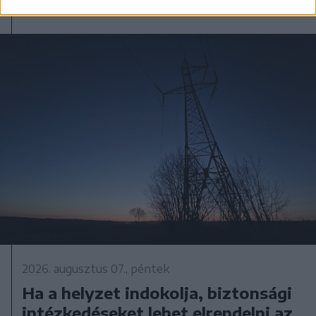
2026. augusztus 07., péntek
Ha a helyzet indokolja, biztonsági
intézkedéseket lehet elrendelni az