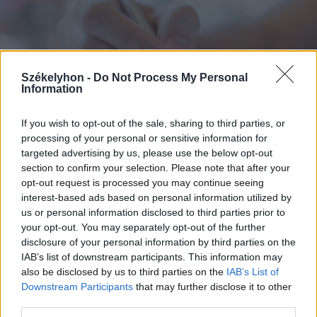
Székelyhon -
Do Not Process My Personal
Information
If you wish to opt-out of the sale, sharing to third parties, or
processing of your personal or sensitive information for
targeted advertising by us, please use the below opt-out
section to confirm your selection. Please note that after your
2026. augusztus 07., péntek
opt-out request is processed you may continue seeing
Románul is helyt kell állni a hétfőn
interest-based ads based on personal information utilized by
kezdődő írásbeliken – így
us or personal information disclosed to third parties prior to
your opt-out. You may separately opt-out of the further
készülhetnek a pótérettségizők
disclosure of your personal information by third parties on the
IAB’s list of downstream participants. This information may
also be disclosed by us to third parties on the
IAB’s List of
Downstream Participants
that may further disclose it to other
third parties.