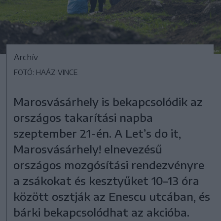
Archív
FOTÓ: HAÁZ VINCE
Marosvásárhely is bekapcsolódik az
országos takarítási napba
szeptember 21-én. A Let’s do it,
Marosvásárhely! elnevezésű
országos mozgósítási rendezvényre
a zsákokat és kesztyűket 10–13 óra
között osztják az Enescu utcában, és
bárki bekapcsolódhat az akcióba.