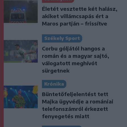
Életét vesztette két halász,
akiket villámcsapás ért a
Maros partján – frissítve
Székely Sport
Corbu góljától hangos a
román és a magyar sajtó,
válogatott meghívót
sürgetnek
Krónika
Büntetőfeljelentést tett
Majka ügyvédje a romániai
telefonszámról érkezett
fenyegetés miatt