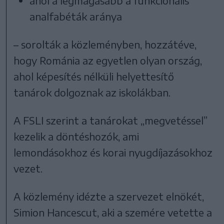
ahol a legmagasabb a funkcionális
analfabéták aránya
– sorolták a közleményben, hozzátéve,
hogy Románia az egyetlen olyan ország,
ahol képesítés nélküli helyettesítő
tanárok dolgoznak az iskolákban.
A FSLI szerint a tanárokat „megvetéssel”
kezelik a döntéshozók, ami
lemondásokhoz és korai nyugdíjazásokhoz
vezet.
A közlemény idézte a szervezet elnökét,
Simion Hancescut, aki a szemére vetette a