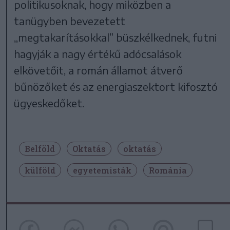
politikusoknak, hogy miközben a
tanügyben bevezetett
„megtakarításokkal” büszkélkednek, futni
hagyják a nagy értékű adócsalások
elkövetőit, a román államot átverő
bűnözőket és az energiaszektort kifosztó
ügyeskedőket.
Belföld
Oktatás
oktatás
külföld
egyetemisták
Románia