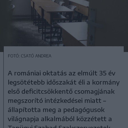
FOTÓ: CSATÓ ANDREA
A romániai oktatás az elmúlt 35 év
legsötétebb időszakát éli a kormány
első deficitcsökkentő csomagjának
megszorító intézkedései miatt –
állapította meg a pedagógusok
világnapja alkalmából közzétett a
Tanügyi Szabad Szakszervezetek