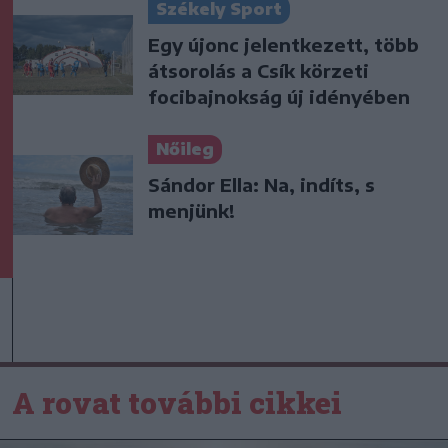
Székely Sport
Egy újonc jelentkezett, több
átsorolás a Csík körzeti
focibajnokság új idényében
Nőileg
Sándor Ella: Na, indíts, s
menjünk!
A rovat további cikkei