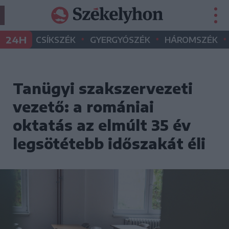
•
•
•
24H
CSÍKSZÉK
GYERGYÓSZÉK
HÁROMSZÉK
Tanügyi szakszervezeti
vezető: a romániai
oktatás az elmúlt 35 év
legsötétebb időszakát éli