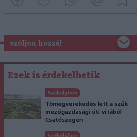
szóljon hozzá!
Ezek is érdekelhetik
Székelyhon
Tömegverekedés lett a szűk
mezőgazdasági úti vitából
Csatószegen
Székelyhon