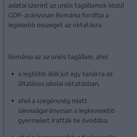
adatai szerint az uniós tagállamok közül
GDP-arányosan Románia fordítja a
legkisebb összeget az oktatásra.
Románia az az uniós tagállam, ahol
a legtöbb diák jut egy tanárra az
általános iskolai oktatásban,
ahol a szegénység miatt
lakosságarányosan a legkevesebb
gyermeket íratták be óvodába,