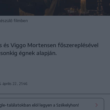
készülő filmben
s és Viggo Mortensen főszereplésével
sonkig égnek alapján.
 április 22., 21:46
ogle-találatokban elöl legyen a Székelyhon!