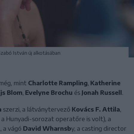
Szabó István új alkotásában
 még, mint
Charlotte Rampling
,
Katherine
ijs Blom
,
Evelyne Brochu
és
Jonah Russell
.
a
szerzi, a látványtervező
Kovács F. Attila
,
i a Hunyadi-sorozat operatőre is volt), a
a
, a vágó
David Wharnsb
y, a casting director