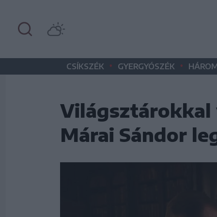
•
•
CSÍKSZÉK
GYERGYÓSZÉK
HÁROM
Világsztárokkal 
Márai Sándor le