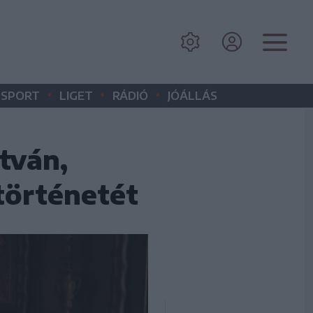
•
•
•
SPORT
LIGET
RÁDIÓ
JÓÁLLÁS
tván,
történetét