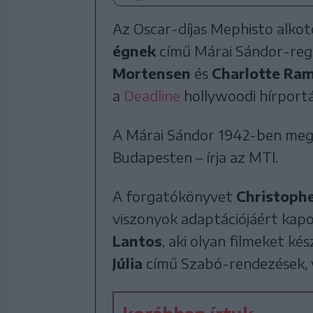
Az Oscar-díjas Mephisto alkot
égnek
című Márai Sándor-regé
Mortensen
és
Charlotte Ram
a
Deadline
hollywoodi hírportá
A Márai Sándor 1942-ben megj
Budapesten – írja az MTI.
A forgatókönyvet
Christoph
viszonyok adaptációjáért kapo
Lantos
, aki olyan filmeket ké
Júlia
című Szabó-rendezések, 