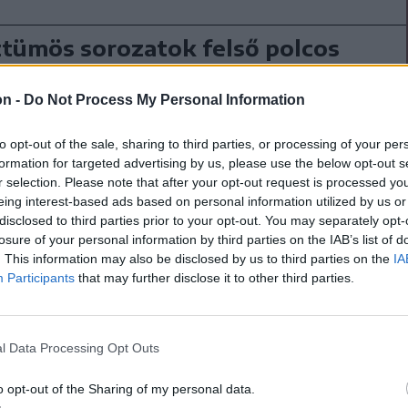
tümös sorozatok felső polcos
a lett a Hunyadi
on -
Do Not Process My Personal Information
közi koprodukcióban készült, de egyébként
yártású Hunyadi-sorozat sokak tetszését
to opt-out of the sale, sharing to third parties, or processing of your per
 de a meztelenkedős jelenetek miatt ellenérzéseket
formation for targeted advertising by us, please use the below opt-out s
tt. Elemzés.
r selection. Please note that after your opt-out request is processed y
eing interest-based ads based on personal information utilized by us or
disclosed to third parties prior to your opt-out. You may separately opt-
losure of your personal information by third parties on the IAB’s list of
. This information may also be disclosed by us to third parties on the
IA
Participants
that may further disclose it to other third parties.
 párbajként” jellemzett filmben újra találkozik
 és Konrád (Mortensen), akik évtizedekkel
ása alatt feltárják a titkot - a
l Data Processing Opt Outs
 szétválasztotta őket.
o opt-out of the Sharing of my personal data.