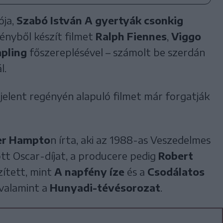
ója,
Szabó István
A gyertyák csonkig
nyből készít filmet
Ralph Fiennes
,
Viggo
pling
főszereplésével – számolt be szerdán
l.
elent regényén alapuló filmet már forgatják
er Hampto
n írta, aki az 1988-as Veszedelmes
tt Oscar-díjat, a producere pedig
Robert
szített, mint
A napfény íze
és a
Csodálatos
valamint a
Hunyadi-tévésorozat
.