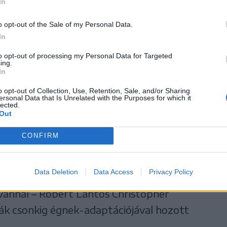
In
készített Márai regényéből 2006-ban, amit
ban mutattak be.
o opt-out of the Sale of my Personal Data.
In
elküldte nekem, Robert Lantos és én várjuk,
to opt-out of processing my Personal Data for Targeted
ing.
obb forgatókönyvet, ami valaha a kezembe
In
abó Istvánt, aki hozzátette:
o opt-out of Collection, Use, Retention, Sale, and/or Sharing
ersonal Data that Is Unrelated with the Purposes for which it
lected.
Out
-regény a 20. századi irodalom
stopher tökéletesen
CONFIRM
Data Deletion
Data Access
Privacy Policy
 úgy fogalmazott: „régóta reméltem, hogy újra
vánnal – Robert Lantos Christopher
k csonkig égnek-adaptációjával hozott