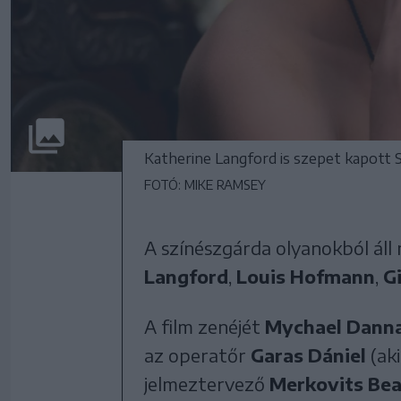
Katherine Langford is szepet kapott 
FOTÓ: MIKE RAMSEY
A színészgárda olyanokból áll
Langford
,
Louis Hofmann
,
G
A film zenéjét
Mychael Dann
az operatőr
Garas Dániel
(ak
jelmeztervező
Merkovits Be