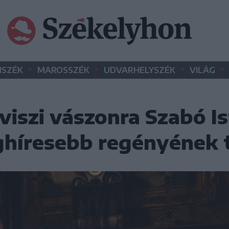
•
•
•
•
SZÉK
MAROSSZÉK
UDVARHELYSZÉK
VILÁG
viszi vászonra Szabó Is
ghíresebb regényének 