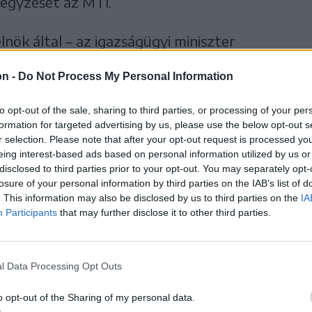
ejegyzését az MTI.
nök által – az igazságügyi miniszter
at alapján a kormány a törvényesen betöltött
on -
Do Not Process My Personal Information
céljából személyre szabott jogalkotással
vényt,
to opt-out of the sale, sharing to third parties, or processing of your per
formation for targeted advertising by us, please use the below opt-out s
r selection. Please note that after your opt-out request is processed y
eing interest-based ads based on personal information utilized by us or
ányjog politikai
disclosed to third parties prior to your opt-out. You may separately opt-
i”.
losure of your personal information by third parties on the IAB’s list of
. This information may also be disclosed by us to third parties on the
IA
kotmányos válsághelyzet mélyíti a társadalmi
Participants
that may further disclose it to other third parties.
a a magyar demokrácia nemzetközi
t például a jogállamisági feltételekhez kötött
l Data Processing Opt Outs
írta Sulyok Tamás.
o opt-out of the Sharing of my personal data.