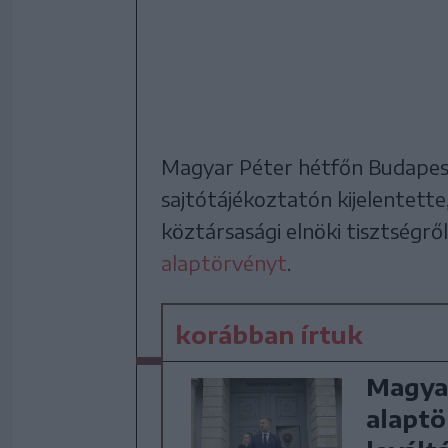
Magyar Péter hétfőn Budapest
sajtótájékoztatón kijelentett
köztársasági elnöki tisztségről
alaptörvényt
.
korábban írtuk
Magyar
alaptö