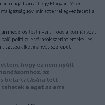
lán reagált arra, hogy Magyar Péter
rta igazságügyi miniszterrel egyeztetett a
pján megerősítést nyert, hogy a kormányzat
dalú politikai elvárások szerint értékeli és
i tisztség alkotmányos szerepét.
tettem, hogy ez nem nyújt
emondásomhoz, az
s betartatására tett
tehetek eleget az erre