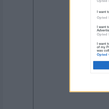
Opted 
I want t
Opted 
I want 
Advertis
Opted 
I want t
of my P
was col
Opted 