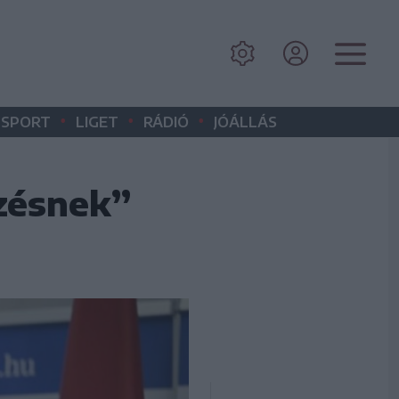
•
•
•
SPORT
LIGET
RÁDIÓ
JÓÁLLÁS
zésnek”