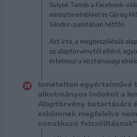
Sulyok Tamás a Facebook-olda
miniszterelnökkel és Görög Má
Sándor-palotában hétfőn.
Azt írta, a megbeszélésük ala
az alaptörvénytől eltérő, egyol
értelmezi a köztársasági elnök
Ismételten egyértelművé 
alkotmányos indokot a l
Alaptörvény betartására é
eskümnek megfelelve nem 
vonatkozó felszólításnak”