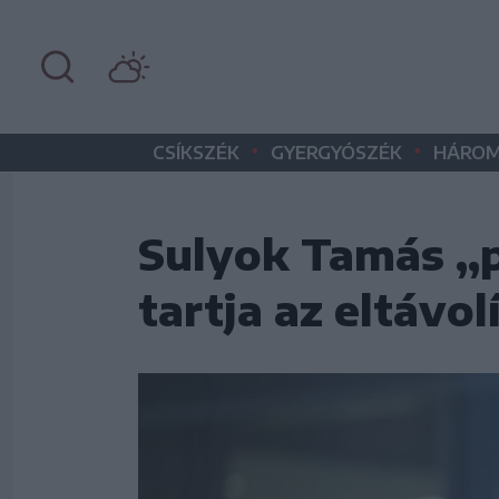
•
•
CSÍKSZÉK
GYERGYÓSZÉK
HÁROM
Sulyok Tamás „p
tartja az eltávol