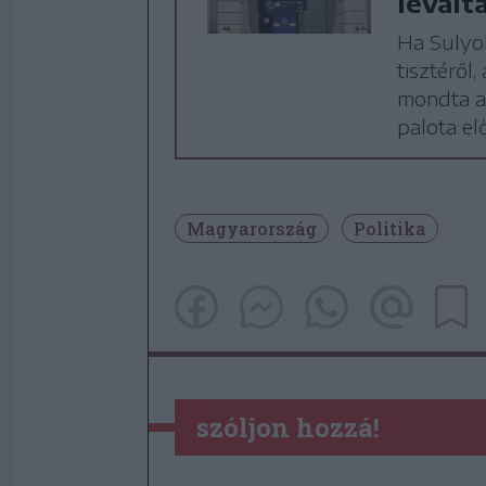
levált
Ha Sulyo
tisztéről
mondta a
palota elő
Magyarország
Politika
szóljon hozzá!