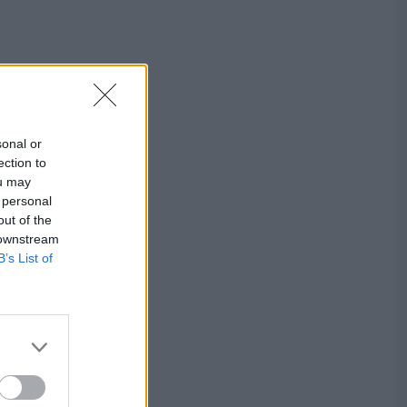
sonal or
ection to
ou may
 personal
out of the
 downstream
B’s List of