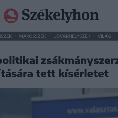
•
•
•
•
SZÉK
MAROSSZÉK
UDVARHELYSZÉK
VILÁG
olitikai zsákmányszer
ítására tett kísérletet