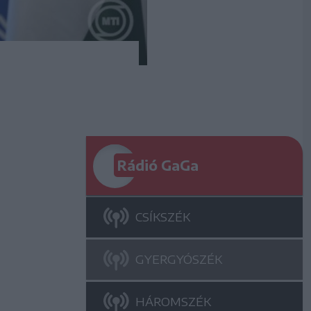
Rádió GaGa
CSÍKSZÉK
GYERGYÓSZÉK
HÁROMSZÉK