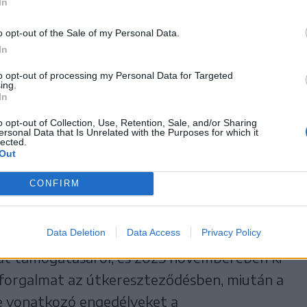
ben az összes szükséges engedélyt és
In
k az építéshez kellettek, így nem volt már
o opt-out of the Sale of my Personal Data.
munkálatok ideje alatt az autóvezetők
In
.
to opt-out of processing my Personal Data for Targeted
ing.
In
szentkirály önkormányzata kezdeményezte
o opt-out of Collection, Use, Retention, Sale, and/or Sharing
, forgalomterelő szigettel ellátott
ersonal Data that Is Unrelated with the Purposes for which it
lected.
biztonságosabb a sűrű forgalom miatt. A
Out
t is szerette volna elérni, hogy az áthaladó
CONFIRM
 csökkenjen.
ikerrel a község részéről, tavaly viszont
Data Deletion
Data Access
Privacy Policy
lat támogatásáról, és 2025 novemberében ki
körforgalmat az útkereszteződésben, miután a
e vonatkozó engedélyeket a