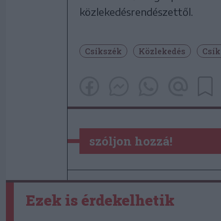
közlekedésrendészettől.
Csíkszék
Közlekedés
Csík
szóljon hozzá!
Ezek is érdekelhetik