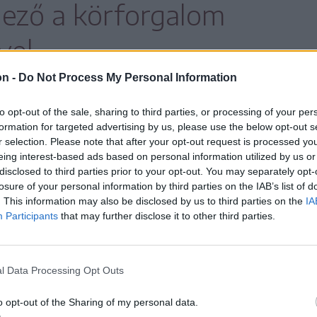
elező a körforgalom
vel.
on -
Do Not Process My Personal Information
to opt-out of the sale, sharing to third parties, or processing of your per
formation for targeted advertising by us, please use the below opt-out s
r selection. Please note that after your opt-out request is processed y
eing interest-based ads based on personal information utilized by us or
galmat alakítottak ki
disclosed to third parties prior to your opt-out. You may separately opt-
losure of your personal information by third parties on the IAB’s list of
entkirályon
. This information may also be disclosed by us to third parties on the
IA
királyon, az E578-as jelzésű út és a 123A jelzésű
Participants
that may further disclose it to other third parties.
 kereszteződésénél kialakították az ideiglenes
at, így jó lesz figyelni a változásra az arra
ak.
l Data Processing Opt Outs
o opt-out of the Sharing of my personal data.