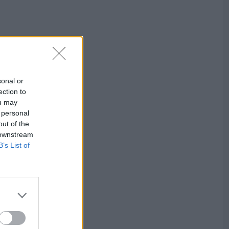
sonal or
ection to
ou may
 personal
out of the
 downstream
B’s List of