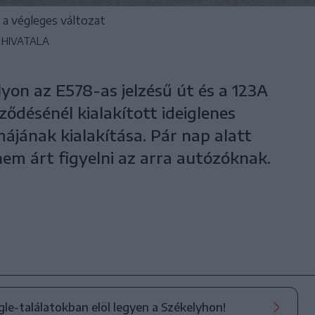
a végleges változat
 HIVATALA
yon az E578-as jelzésű út és a 123A
ződésénél kialakított ideiglenes
ájának kialakítása. Pár nap alatt
em árt figyelni az arra autózóknak.
ogle-találatokban elöl legyen a Székelyhon!