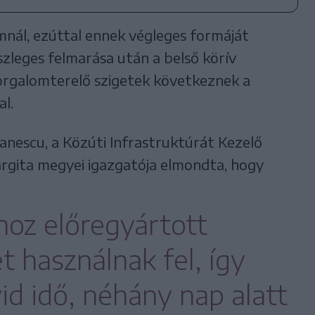
nál, ezúttal ennek végleges formáját
észleges felmarása után a belső körív
 forgalomterelő szigetek következnek a
l.
nescu, a Közúti Infrastruktúrát Kezelő
rgita megyei igazgatója elmondta, hogy
oz előregyártott
 használnak fel, így
id idő, néhány nap alatt