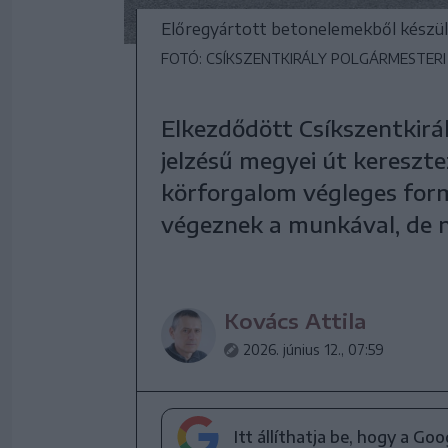
Előregyártott betonelemekből készül 
FOTÓ: CSÍKSZENTKIRÁLY POLGÁRMESTERI
Elkezdődött Csíkszentkirál
jelzésű megyei út kereszte
körforgalom végleges form
végeznek a munkával, de n
Kovács Attila
2026. június 12., 07:59
Itt állíthatja be, hogy a Go