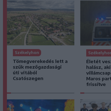
Székelyhon
Székelyho
Tömegverekedés lett a
Életét ves
szűk mezőgazdasági
halász, ak
úti vitából
villámcsap
Csatószegen
Maros part
frissítve