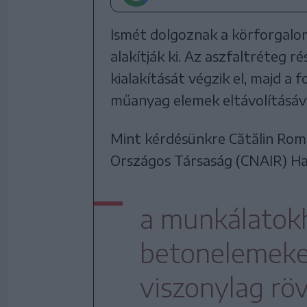
Ismét dolgoznak a körforgalom
alakítják ki. Az aszfaltréteg r
kialakítását végzik el, majd a
műanyag elemek eltávolításáva
Mint kérdésünkre Cătălin Roma
Országos Társaság (CNAIR) Ha
a munkálatokh
betonelemeket
viszonylag röv