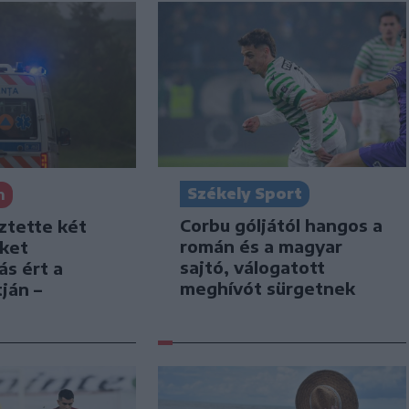
Székely Sport
n
Corbu góljától hangos a
ztette két
román és a magyar
iket
sajtó, válogatott
ás ért a
meghívót sürgetnek
ján –