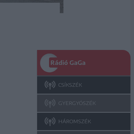
Rádió GaGa
CSÍKSZÉK
GYERGYÓSZÉK
HÁROMSZÉK