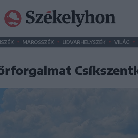
•
•
•
•
SZÉK
MAROSSZÉK
UDVARHELYSZÉK
VILÁG
körforgalmat Csíkszent