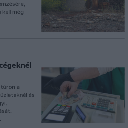
lemzésére,
 kell még
 cégeknél
ztúron a
üzleteknél és
yi,
ását.
.