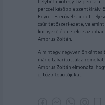
helybéli mintegy tíz perc ala
perccel később a szentkirályi 
Együttes erővel sikerült teljes
csűr tetőszerkezete, valamint
környező épületekre azonban n
Ambrus Zoltán.
A mintegy negyven önkéntes tű
már eltakarították a romokat 
Ambrus Zoltán elmondta, hogy 
új tűzoltóautójukat.