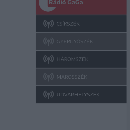
Rádió GaGa
CSÍKSZÉK
GYERGYÓSZÉK
HÁROMSZÉK
MAROSSZÉK
UDVARHELYSZÉK