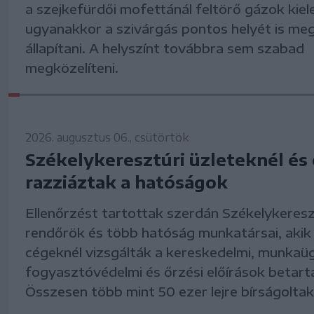
a szejkefürdői mofettánál feltörő gázok kie
ugyanakkor a szivárgás pontos helyét is meg
állapítani. A helyszínt továbbra sem szabad
megközelíteni.
2026. augusztus 06., csütörtök
Székelykeresztúri üzleteknél és
razziáztak a hatóságok
Ellenőrzést tartottak szerdán Székelykeres
rendőrök és több hatóság munkatársai, akik 
cégeknél vizsgálták a kereskedelmi, munkaüg
fogyasztóvédelmi és őrzési előírások betart
Összesen több mint 50 ezer lejre bírságoltak