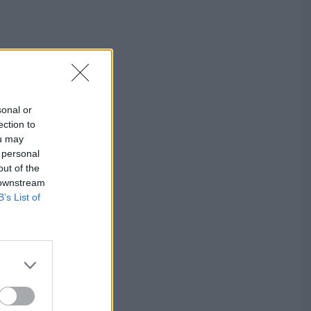
sonal or
ection to
ou may
 personal
out of the
 downstream
B’s List of