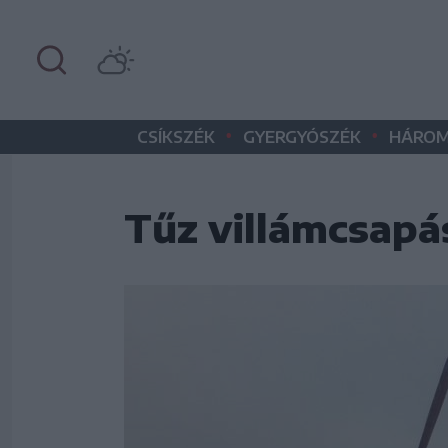
•
•
CSÍKSZÉK
GYERGYÓSZÉK
HÁROM
Tűz villámcsapá