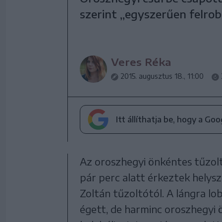
szerint „egyszerűen felrob
Veres Réka
2015. augusztus 18., 11:00
Itt állíthatja be, hogy a Go
Az oroszhegyi önkéntes tűzolt
pár perc alatt érkeztek helys
Zoltán tűzoltótól. A lángra l
égett, de harminc oroszhegyi 