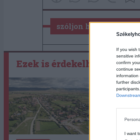
szóljon hozzá!
Székelyh
If you wish 
sensitive in
Ezek is érdekelhetik
confirm you
continue se
information 
further disc
participants
Downstream 
Persona
I want t