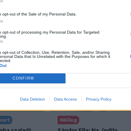
In
Székely Sport
n
Corbu góljától hangos a
ztette két
o opt-out of the Sale of my Personal Data.
román és a magyar
iket
In
sajtó, válogatott
ás ért a
to opt-out of processing my Personal Data for Targeted
meghívót sürgetnek
ján –
ing.
In
o opt-out of Collection, Use, Retention, Sale, and/or Sharing
ersonal Data that Is Unrelated with the Purposes for which it
lected.
Out
CONFIRM
Data Deletion
Data Access
Privacy Policy
port
Nőileg
nba szaladt
Sándor Ella: Na, indíts,