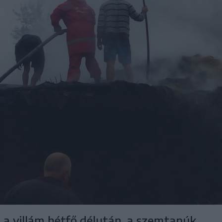
 a villám hétfő délután, a szemtanúk