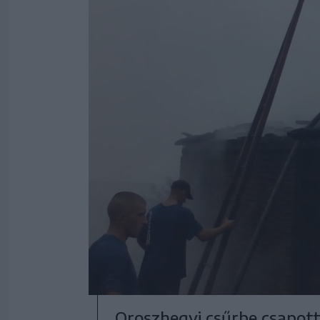
Oroszhegyi csűrbe csapott