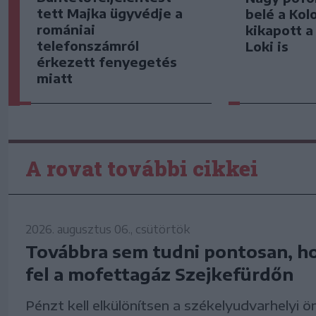
tett Majka ügyvédje a
belé a Kol
romániai
kikapott a
telefonszámról
Loki is
érkezett fenyegetés
miatt
A rovat további cikkei
2026. augusztus 06., csütörtök
Továbbra sem tudni pontosan, h
fel a mofettagáz Szejkefürdőn
Pénzt kell elkülönítsen a székelyudvarhelyi