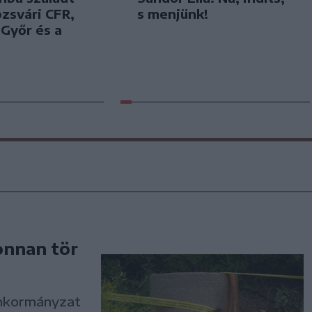
ozsvári CFR,
s menjünk!
 Győr és a
onnan tör
 önkormányzat