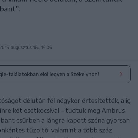
bant”.
2015. augusztus 18., 14:06
ogle-találatokban elöl legyen a Székelyhon!
óságot délután fél négykor értesítették, alig
zínre két esetkocsival – tudtuk meg Ambrus
obbant csűrben a lángra kapott széna gyorsan
önkéntes tűzoltó, valamint a több száz