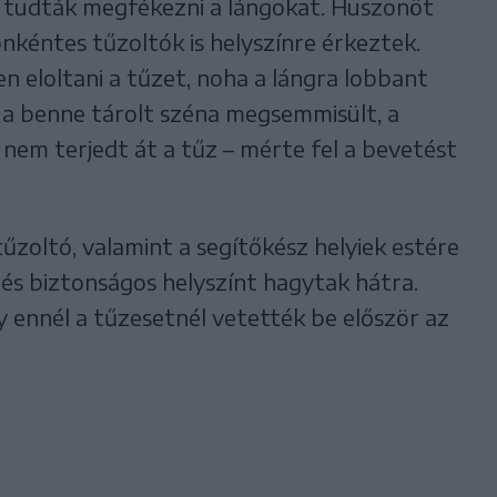
tt tudták megfékezni a lángokat. Huszonöt
önkéntes tűzoltók is helyszínre érkeztek.
en eloltani a tűzet, noha a lángra lobbant
 a benne tárolt széna megsemmisült, a
em terjedt át a tűz – mérte fel a bevetést
zoltó, valamint a segítőkész helyiek estére
és biztonságos helyszínt hagytak hátra.
ennél a tűzesetnél vetették be először az