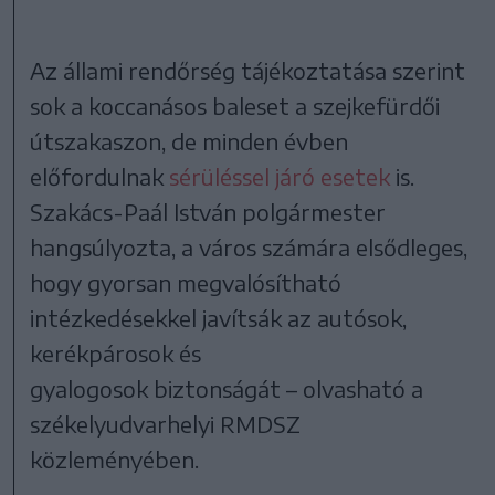
Az állami rendőrség tájékoztatása szerint
sok a koccanásos baleset a szejkefürdői
útszakaszon, de minden évben
előfordulnak
sérüléssel járó esetek
is.
Szakács-Paál István polgármester
hangsúlyozta, a város számára elsődleges,
hogy gyorsan megvalósítható
intézkedésekkel javítsák az autósok,
kerékpárosok és
gyalogosok biztonságát – olvasható a
székelyudvarhelyi RMDSZ
közleményében.