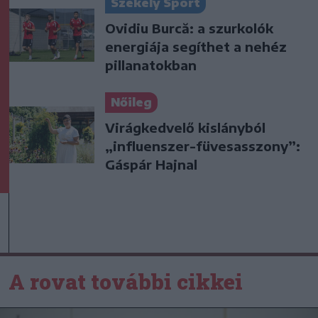
Székely Sport
Ovidiu Burcă: a szurkolók
energiája segíthet a nehéz
pillanatokban
Nőileg
Virágkedvelő kislányból
„influenszer-füvesasszony”:
Gáspár Hajnal
A rovat további cikkei