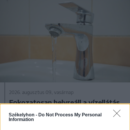
2026. augusztus 09., vasárnap
Fokozatosan helyreáll a vízellátás
Udvarhelyszéken
Székelyhon -
Do Not Process My Personal
Information