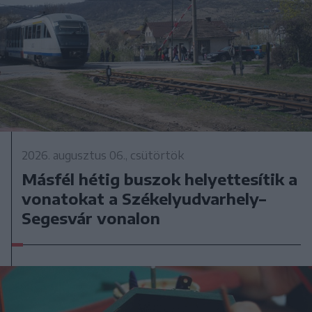
2026. augusztus 06., csütörtök
Másfél hétig buszok helyettesítik a
vonatokat a Székelyudvarhely–
Segesvár vonalon