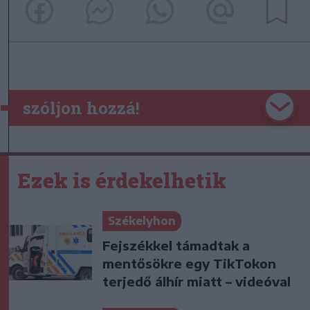
szóljon hozzá!
Ezek is érdekelhetik
Székelyhon
Fejszékkel támadtak a
mentősökre egy TikTokon
terjedő álhír miatt – videóval