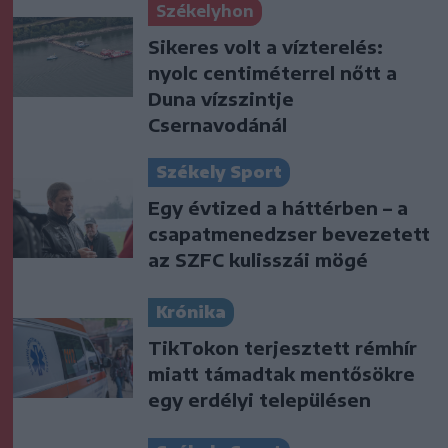
Székelyhon
Sikeres volt a vízterelés:
nyolc centiméterrel nőtt a
Duna vízszintje
Csernavodánál
Székely Sport
Egy évtized a háttérben – a
csapatmenedzser bevezetett
az SZFC kulisszái mögé
Krónika
TikTokon terjesztett rémhír
miatt támadtak mentősökre
egy erdélyi településen