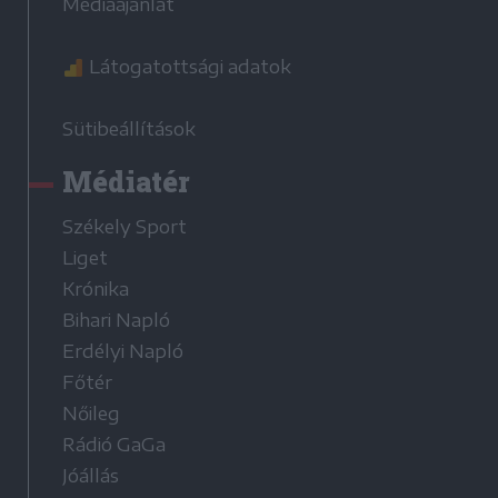
Médiaajánlat
Látogatottsági adatok
Sütibeállítások
Médiatér
Székely Sport
Liget
Krónika
Bihari Napló
Erdélyi Napló
Főtér
Nőileg
Rádió GaGa
Jóállás