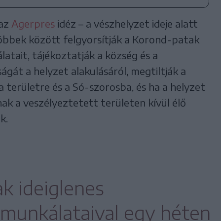
 az
Agerpres
idéz – a vészhelyzet ideje alatt
öbbek között felgyorsítják a Korond-patak
latait, tájékoztatják a község és a
gát a helyzet alakulásáról, megtiltják a
a területre és a Só-szorosba, és ha a helyzet
nak a veszélyeztetett területen kívül élő
k.
k ideiglenes
 munkálataival egy héten