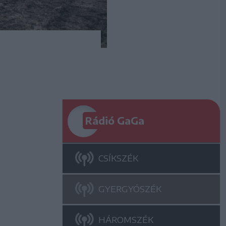
Rádió GaGa
CSÍKSZÉK
GYERGYÓSZÉK
HÁROMSZÉK