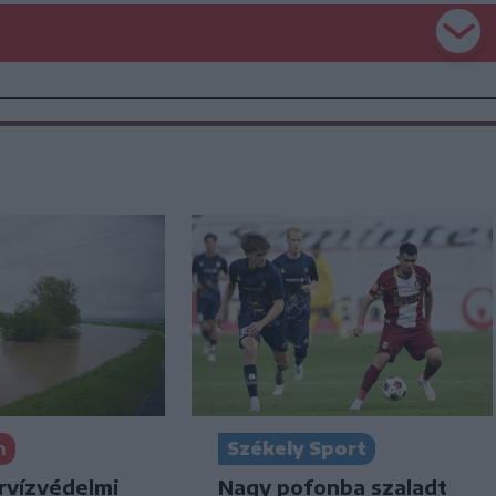
n
Székely Sport
rvízvédelmi
Nagy pofonba szaladt