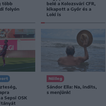
g több
belé a Kolozsvári CFR,
di folyón
kikapott a Győr és a
Loki is
port
Nőileg
szteség,
Sándor Ella: Na, indíts,
apra
s menjünk!
k a Sepsi OSK
itányát