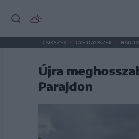
•
•
CSÍKSZÉK
GYERGYÓSZÉK
HÁROM
Újra meghosszab
Parajdon