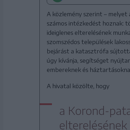
A közlemény szerint – melyet
számos intézkedést hoznak: t
ideiglenes elterelésének munká
szomszédos települések lakossá
bejárást a katasztrófa sújtott
úgy kívánja, segítséget nyújta
embereknek és háztartásokna
A hivatal közölte, hogy
a Korond-pata
elterelésének