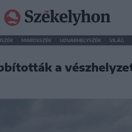
•
•
•
•
SZÉK
MAROSSZÉK
UDVARHELYSZÉK
VILÁG
bították a vészhelyze