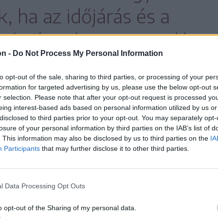
, ha az időjárás és a
örülmények megengedik.
on -
Do Not Process My Personal Information
to opt-out of the sale, sharing to third parties, or processing of your per
formation for targeted advertising by us, please use the below opt-out s
tt ideiglenes gát megemelése, a töltés
r selection. Please note that after your opt-out request is processed y
mint zúzott kő behordása a mederbe a vizet
eing interest-based ads based on personal information utilized by us or
disclosed to third parties prior to your opt-out. You may separately opt-
és rögzítése érdekében. A csövek jelenleg a
losure of your personal information by third parties on the IAB’s list of
ák és elvezetik, tehát
. This information may also be disclosed by us to third parties on the
IA
Participants
that may further disclose it to other third parties.
 elvárásoknak megfelelően
l Data Processing Opt Outs
o opt-out of the Sharing of my personal data.