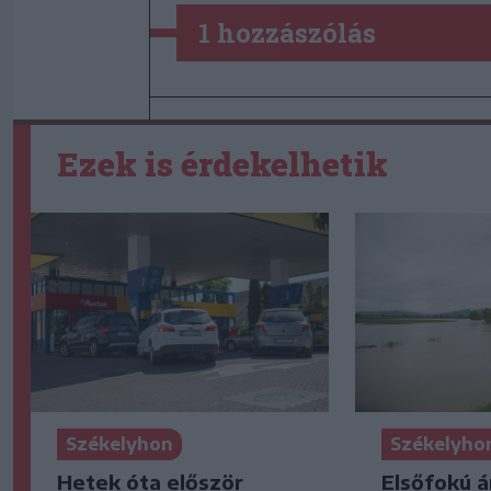
1 hozzászólás
Ezek is érdekelhetik
Székelyhon
Székelyho
Hetek óta először
Elsőfokú á