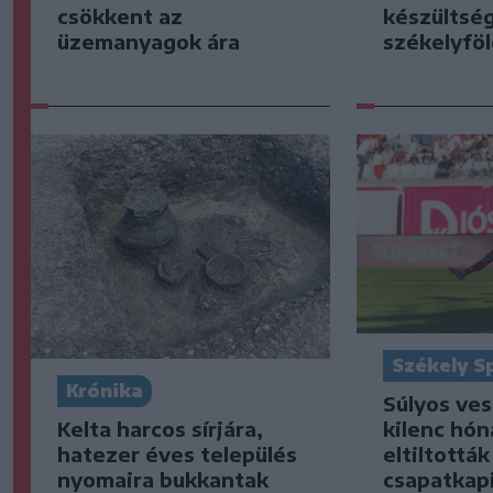
csökkent az
készültsé
üzemanyagok ára
székelyföl
Székely S
Krónika
Súlyos ve
Kelta harcos sírjára,
kilenc hón
hatezer éves település
eltiltottá
nyomaira bukkantak
csapatkap