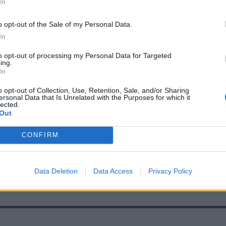
In
o opt-out of the Sale of my Personal Data.
In
to opt-out of processing my Personal Data for Targeted
ág május 8-án hirdetett először
ing.
In
amikor a heves esőzések után betört a
o opt-out of Collection, Use, Retention, Sale, and/or Sharing
a. Ezután a vészhelyzetet rendszeresen
ersonal Data that Is Unrelated with the Purposes for which it
lected.
Out
CONFIRM
Data Deletion
Data Access
Privacy Policy