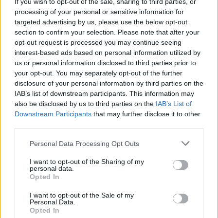
Húsdarálógépbe szorult egy
If you wish to opt-out of the sale, sharing to third parties, or
processing of your personal or sensitive information for
kétéves gyerek keze, a
targeted advertising by us, please use the below opt-out
tűzoltókra is szükség volt a
section to confirm your selection. Please note that after your
műtőben
opt-out request is processed you may continue seeing
interest-based ads based on personal information utilized by
Székely Sport
us or personal information disclosed to third parties prior to
your opt-out. You may separately opt-out of the further
A gól már összejött, az
disclosure of your personal information by third parties on the
áttörés még nem az FK-nak
IAB’s list of downstream participants. This information may
also be disclosed by us to third parties on the
IAB’s List of
(videóval)
Downstream Participants
that may further disclose it to other
third parties.
Krónika
Personal Data Processing Opt Outs
Putyin egy NATO-tagállam
megtámadására készül az
I want to opt-out of the Sharing of my
personal data.
amerikai hírszerzés szerint
Opted In
I want to opt-out of the Sale of my
Székely Sport
Personal Data.
Opted In
Aranyérmek sokaságával tért