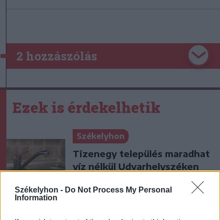
2 hozzászólás
Ezek is érdekelhetik
Székelyhon
Tizenegy település maradhat
víz nélkül Udvarhelyszéken
Székelyhon -
Do Not Process My Personal
Information
Székelyhon