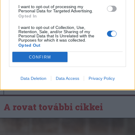
haza Kőszegről a Godako
I want to opt-out of processing my
Personal Data for Targeted Advertising.
Opted In
I want to opt-out of Collection, Use,
Nőileg
Retention, Sale, and/or Sharing of my
Personal Data that Is Unrelated with the
Purposes for which it was collected.
B. Máthé Zsuzsa: Az élet
Opted Out
„doktoriját” végeztem el az
epilepsziámmal
CONFIRM
Data Deletion
Data Access
Privacy Policy
A rovat további cikkei