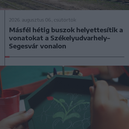
2026. augusztus 06., csütörtök
Másfél hétig buszok helyettesítik a
vonatokat a Székelyudvarhely–
Segesvár vonalon