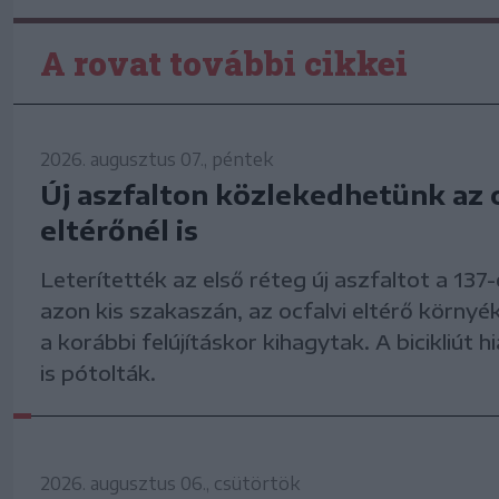
A rovat további cikkei
2026. augusztus 07., péntek
Új aszfalton közlekedhetünk az o
eltérőnél is
Leterítették az első réteg új aszfaltot a 137
azon kis szakaszán, az ocfalvi eltérő környé
a korábbi felújításkor kihagytak. A bicikliút 
is pótolták.
2026. augusztus 06., csütörtök