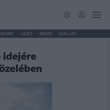
•
•
•
SPORT
LIGET
RÁDIÓ
JÓÁLLÁS
 idejére
közelében