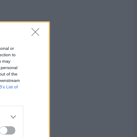
sonal or
ection to
ou may
 personal
out of the
 downstream
B’s List of