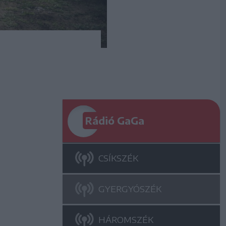
Rádió GaGa
CSÍKSZÉK
GYERGYÓSZÉK
HÁROMSZÉK