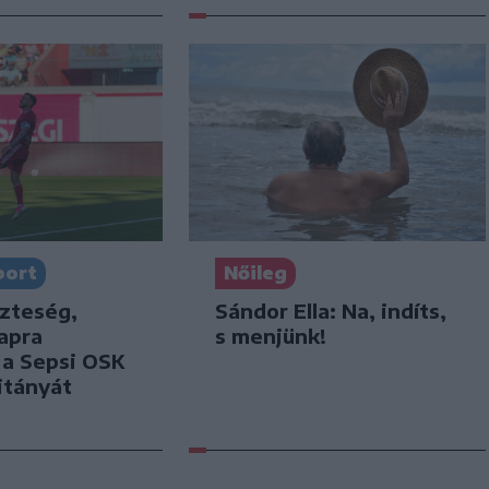
port
Nőileg
szteség,
Sándor Ella: Na, indíts,
apra
s menjünk!
k a Sepsi OSK
itányát