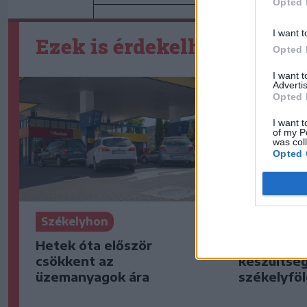
Opted 
I want t
Ezek is érdekelhetik
Opted 
I want 
Advertis
Opted 
I want t
of my P
was col
Opted 
Székelyhon
Székelyho
Hetek óta először
Elsőfokú á
csökkent az
készültsé
üzemanyagok ára
székelyföl