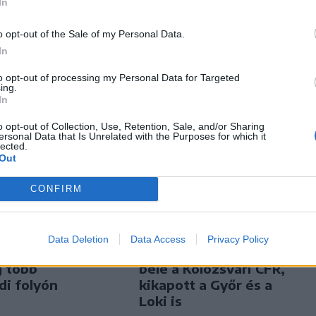
In
o opt-out of the Sale of my Personal Data.
In
to opt-out of processing my Personal Data for Targeted
ing.
In
o opt-out of Collection, Use, Retention, Sale, and/or Sharing
ersonal Data that Is Unrelated with the Purposes for which it
lected.
Out
CONFIRM
n
Székely Sport
Data Deletion
Data Access
Privacy Policy
rvízvédelmi
Nagy pofonba szaladt
g több
belé a Kolozsvári CFR,
di folyón
kikapott a Győr és a
Loki is