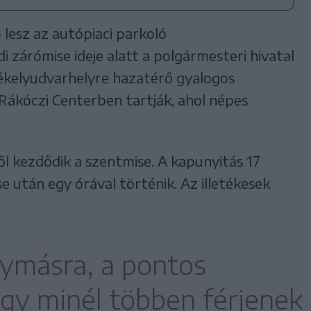
 lesz az autópiaci parkoló
 zárómise ideje alatt a polgármesteri hivatal
zékelyudvarhelyre hazatérő gyalogos
Rákóczi Centerben tartják, ahol népes
ől kezdődik a szentmise. A kapunyitás 17
se után egy órával történik. Az illetékesek
gymásra, a pontos
ogy minél többen férjenek