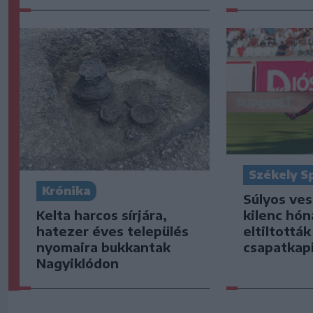
Székely S
Krónika
Súlyos ve
Kelta harcos sírjára,
kilenc hón
hatezer éves település
eltiltottá
nyomaira bukkantak
csapatkap
Nagyiklódon