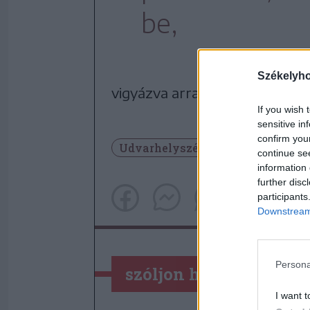
be,
Székelyh
vigyázva arra, hogy ne zárják el
If you wish 
sensitive in
confirm you
Udvarhelyszék
Székelyudvar
continue se
information 
further disc
participants
Downstream 
Persona
szóljon hozzá!
I want t