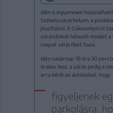
Idén is ingyenesen használható
Székelyudvarhelyen, a pünkösdi
jóvoltából. A Csíksomlyóról S
zarándokok hálaadó miséjét a 
csapat várja őket haza.
Idén vasárnap 18 óra 30 perct
órakor lesz, a zárás pedig a mi
arra kérik az autósokat, hogy
figyeljenek e
parkolásra, h