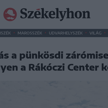
•
•
•
•
SZÉK
MAROSSZÉK
UDVARHELYSZÉK
VILÁG
ás a pünkösdi zárómise
yen a Rákóczi Center 