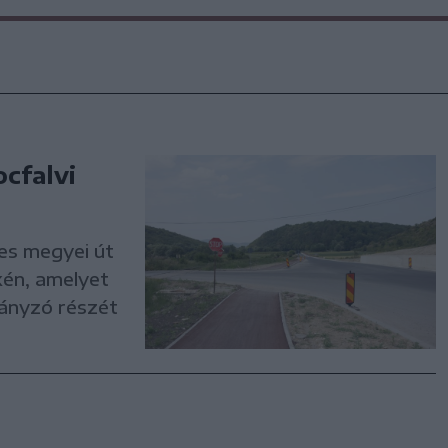
cfalvi
-es megyei út
kén, amelyet
hiányzó részét