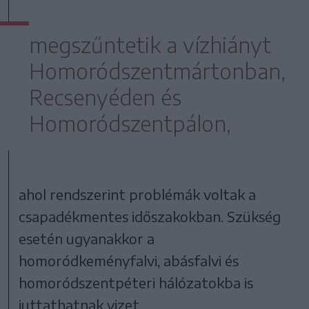
megszűntetik a vízhiányt
Homoródszentmártonban,
Recsenyéden és
Homoródszentpálon,
ahol rendszerint problémák voltak a
csapadékmentes időszakokban. Szükség
esetén ugyanakkor a
homoródkeményfalvi, abásfalvi és
homoródszentpéteri hálózatokba is
juttathatnak vizet.