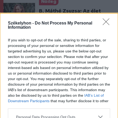
Nőileg
B. Máthé Zsuzsa: Az élet
„doktoriját” végeztem el az
Székelyhon -
Do Not Process My Personal
epilepsziámmal
Information
If you wish to opt-out of the sale, sharing to third parties, or
processing of your personal or sensitive information for
targeted advertising by us, please use the below opt-out
section to confirm your selection. Please note that after your
opt-out request is processed you may continue seeing
A rovat további cikkei
interest-based ads based on personal information utilized by
us or personal information disclosed to third parties prior to
your opt-out. You may separately opt-out of the further
disclosure of your personal information by third parties on the
IAB’s list of downstream participants. This information may
also be disclosed by us to third parties on the
IAB’s List of
Downstream Participants
that may further disclose it to other
third parties.
Personal Data Processing Opt Outs