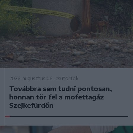
2026. augusztus 06., csütörtök
Továbbra sem tudni pontosan,
honnan tör fel a mofettagáz
Szejkefürdőn