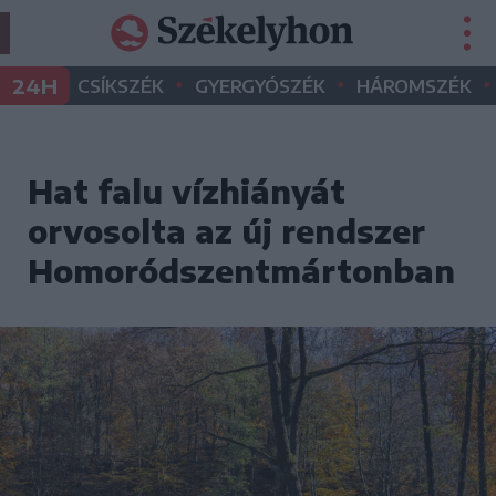
•
•
•
24H
CSÍKSZÉK
GYERGYÓSZÉK
HÁROMSZÉK
Hat falu vízhiányát
orvosolta az új rendszer
Homoródszentmártonban