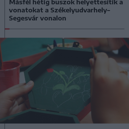
Másfél hétig buszok helyettesítik a
vonatokat a Székelyudvarhely–
Segesvár vonalon