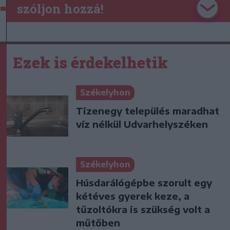
szóljon hozzá!
Ezek is érdekelhetik
Székelyhon
Tizenegy település maradhat
víz nélkül Udvarhelyszéken
Székelyhon
Húsdarálógépbe szorult egy
kétéves gyerek keze, a
tűzoltókra is szükség volt a
műtőben