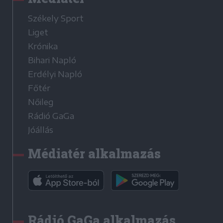
Székely Sport
Liget
Krónika
Bihari Napló
Erdélyi Napló
Főtér
Nőileg
Rádió GaGa
Jóállás
Médiatér alkalmazás
Rádió GaGa alkalmazás