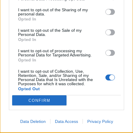
I want to opt-out of the Sharing of my
personal data.
Opted In
I want to opt-out of the Sale of my
Personal Data.
Opted In
I want to opt-out of processing my
2026. augusztus 08., szombat
Personal Data for Targeted Advertising.
Opted In
Tizenegy település maradhat víz
nélkül Udvarhelyszéken
I want to opt-out of Collection, Use,
Retention, Sale, and/or Sharing of my
Personal Data that Is Unrelated with the
Purposes for which it was collected.
Opted Out
CONFIRM
Data Deletion
Data Access
Privacy Policy