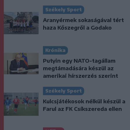
Székely Sport
Aranyérmek sokaságával tért
haza Kőszegről a Godako
Krónika
Putyin egy NATO-tagállam
megtámadására készül az
amerikai hírszerzés szerint
Székely Sport
Kulcsjátékosok nélkül készül a
Farul az FK Csíkszereda ellen