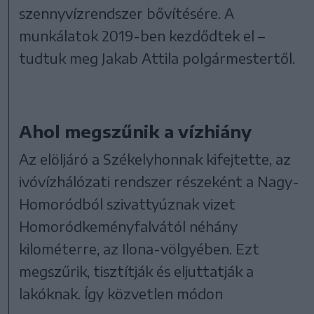
szennyvízrendszer bővítésére. A
munkálatok 2019-ben kezdődtek el –
tudtuk meg Jakab Attila polgármestertől.
Ahol megszűnik a vízhiány
Az elöljáró a Székelyhonnak kifejtette, az
ivóvízhálózati rendszer részeként a Nagy-
Homoródból szivattyúznak vizet
Homoródkeményfalvától néhány
kilométerre, az Ilona-völgyében. Ezt
megszűrik, tisztítják és eljuttatják a
lakóknak. Így közvetlen módon