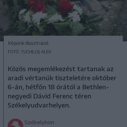
Képünk illusztráció
FOTÓ: TUCHILUȘ ALEX
Közös megemlékezést tartanak az
aradi vértanúk tiszteletére október
6-án, hétfőn 18 órától a Bethlen-
negyedi Dávid Ferenc téren
Székelyudvarhelyen.
Székelyhon