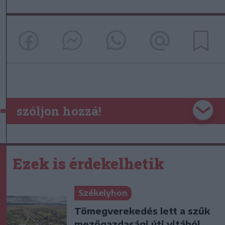
szóljon hozzá!
Ezek is érdekelhetik
Székelyhon
Tömegverekedés lett a szűk
mezőgazdasági úti vitából