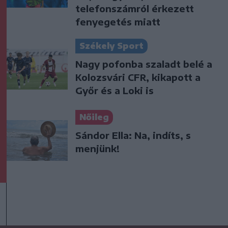
telefonszámról érkezett
fenyegetés miatt
Székely Sport
Nagy pofonba szaladt belé a
Kolozsvári CFR, kikapott a
Győr és a Loki is
Nőileg
Sándor Ella: Na, indíts, s
menjünk!