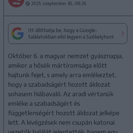
2025. szeptember 30., 08:26
Itt állíthatja be, hogy a Google-
találatokban elöl legyen a Székelyhon!
Október 6. a magyar nemzet gyásznapja,
amikor a hősök mártíromsága előtt
hajtunk fejet, s amely arra emlékeztet,
hogy a szabadságért hozott áldozat
sohasem hiábavaló. Az aradi vértanúk
emléke a szabadságért és
függetlenségért hozott áldozat jelképe
lett. A kivégzések nem csupán katonai
vezetők halálát jelentették, hanem egy