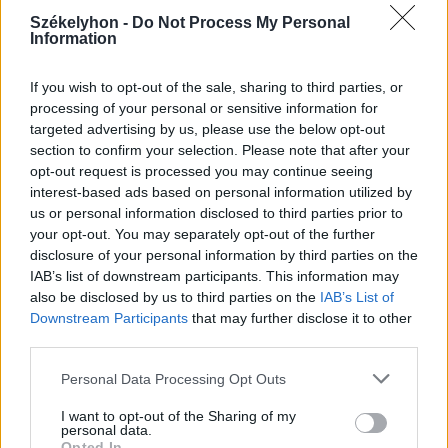
Székelyhon -
Do Not Process My Personal
Information
2026. augusztus 06., csütörtök
If you wish to opt-out of the sale, sharing to third parties, or
Több száz évre tekinthet vissza a
processing of your personal or sensitive information for
múltba, aki belép a felújított
targeted advertising by us, please use the below opt-out
section to confirm your selection. Please note that after your
agyagfalvi templomba
opt-out request is processed you may continue seeing
interest-based ads based on personal information utilized by
us or personal information disclosed to third parties prior to
your opt-out. You may separately opt-out of the further
disclosure of your personal information by third parties on the
IAB’s list of downstream participants. This information may
also be disclosed by us to third parties on the
IAB’s List of
Downstream Participants
that may further disclose it to other
third parties.
Personal Data Processing Opt Outs
I want to opt-out of the Sharing of my
personal data.
Opted In