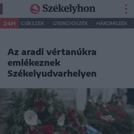
•
•
•
24H
CSÍKSZÉK
GYERGYÓSZÉK
HÁROMSZÉK
Az aradi vértanúkra
emlékeznek
Székelyudvarhelyen