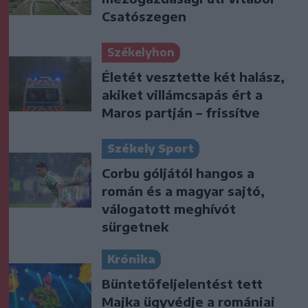
Csatószegen
Székelyhon
Életét vesztette két halász,
akiket villámcsapás ért a
Maros partján – frissítve
Székely Sport
Corbu góljától hangos a
román és a magyar sajtó,
válogatott meghívót
sürgetnek
Krónika
Büntetőfeljelentést tett
Majka ügyvédje a romániai