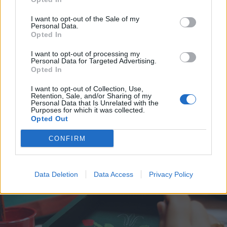
I want to opt-out of the Sale of my
Personal Data.
Opted In
I want to opt-out of processing my
2026. augusztus 06., csütörtök
Personal Data for Targeted Advertising.
Opted In
Másfél hétig buszok helyettesítik a
vonatokat a Székelyudvarhely–
I want to opt-out of Collection, Use,
Retention, Sale, and/or Sharing of my
Segesvár vonalon
Personal Data that Is Unrelated with the
Purposes for which it was collected.
Opted Out
CONFIRM
Data Deletion
Data Access
Privacy Policy