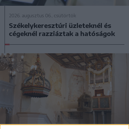
2026. augusztus 06., csütörtök
Székelykeresztúri üzleteknél és
cégeknél razziáztak a hatóságok