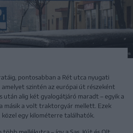
áratáig, pontosabban a Rét utca nyugati
 amelyet szintén az európai út részeként
ás után alig két gyalogátjáró maradt – egyik a
 a másik a volt traktorgyár mellett. Ezek
 közel egy kilométerre találhatók.
 több mellékutca – így a Sas, Kút és Olt