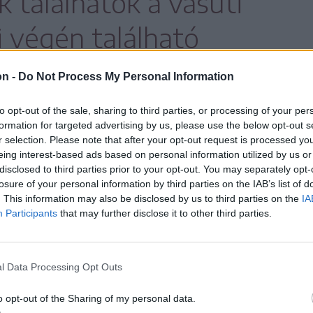
k találhatók a vasúti
ti végén található
özelében.
on -
Do Not Process My Personal Information
to opt-out of the sale, sharing to third parties, or processing of your per
formation for targeted advertising by us, please use the below opt-out s
r selection. Please note that after your opt-out request is processed y
tca új szakaszának megépítése után
eing interest-based ads based on personal information utilized by us or
galmi helyzetet mutatják, az európai út
disclosed to third parties prior to your opt-out. You may separately opt-
losure of your personal information by third parties on the IAB’s list of
zont a korábbi állapot alapján adnak
. This information may also be disclosed by us to third parties on the
IA
hány méterre. Az országos útügy táblái
Participants
that may further disclose it to other third parties.
n feliratokat tartalmaznak, nemcsak ott,
 utcában is.
l Data Processing Opt Outs
lpolgármester szerint a városnak
o opt-out of the Sharing of my personal data.