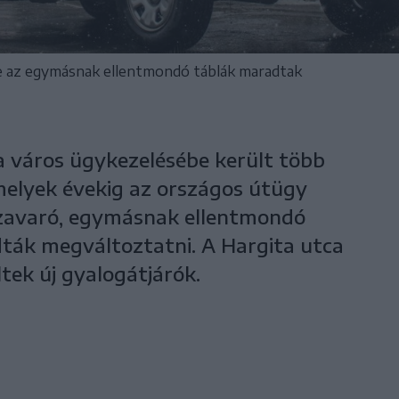
de az egymásnak ellentmondó táblák maradtak
a város ügykezelésébe került több
amelyek évekig az országos útügy
 zavaró, egymásnak ellentmondó
ták megváltoztatni. A Hargita utca
tek új gyalogátjárók.