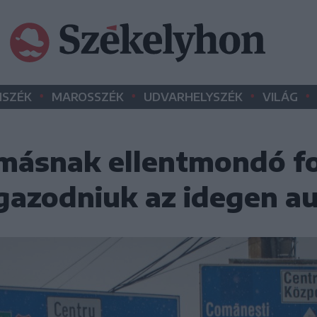
•
•
•
•
SZÉK
MAROSSZÉK
UDVARHELYSZÉK
VILÁG
másnak ellentmondó f
ligazodniuk az idegen 