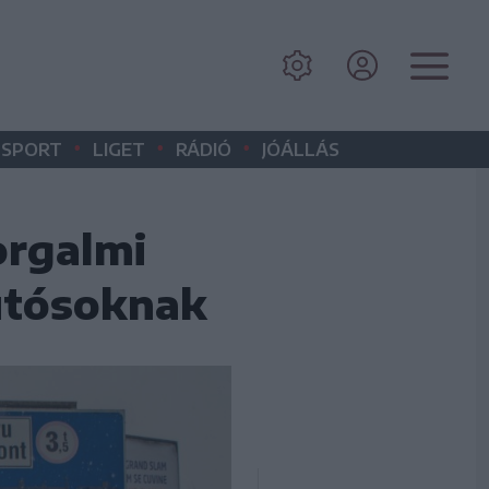
•
•
•
SPORT
LIGET
RÁDIÓ
JÓÁLLÁS
orgalmi
autósoknak