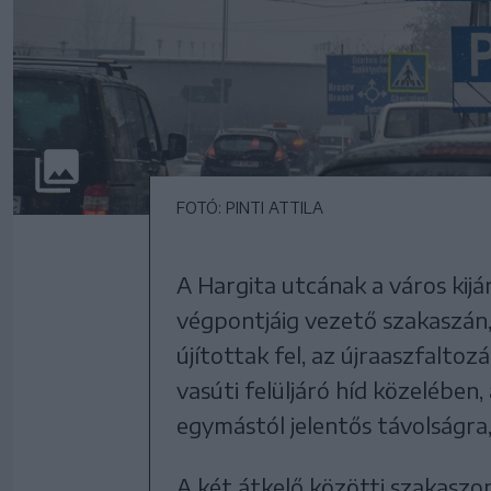
FOTÓ: PINTI ATTILA
A Hargita utcának a város kij
végpontjáig vezető szakaszán,
újítottak fel, az újraaszfaltoz
vasúti felüljáró híd közelében,
egymástól jelentős távolságra,
A két átkelő közötti szakaszon