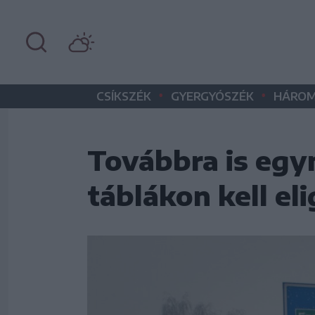
•
•
CSÍKSZÉK
GYERGYÓSZÉK
HÁROM
Továbbra is egy
táblákon kell e