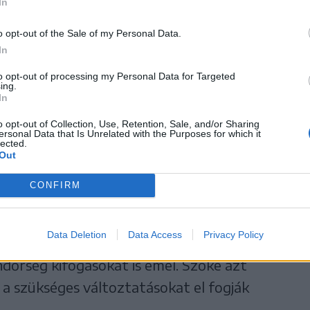
s irányt mutató táblák eltávolítása, illetve az
In
liratokat is tartalmazók kihelyezése, de ez
o opt-out of the Sale of my Personal Data.
In
to opt-out of processing my Personal Data for Targeted
ing.
i hivatal és a
In
o opt-out of Collection, Use, Retention, Sale, and/or Sharing
dészet közötti
ersonal Data that Is Unrelated with the Purposes for which it
lected.
Out
 évek óta nem túl jó,
CONFIRM
Data Deletion
Data Access
Privacy Policy
váhagyásokat rendszerint késve kapja meg a
ndőrség kifogásokat is emel. Szőke azt
 a szükséges változtatásokat el fogják