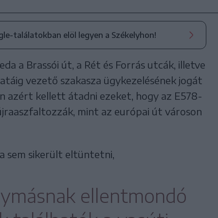
ogle-találatokban elöl legyen a Székelyhon!
eda a Brassói út, a Rét és Forrás utcák, illetve
áratáig vezető szakasza ügykezelésének jogát
n azért kellett átadni ezeket, hogy az E578-
 újraaszfaltozzák, mint az európai út városon
sem sikerült eltüntetni,
egymásnak ellentmondó