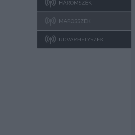
HÁROMSZÉK
MAROSSZÉK
UDVARHELYSZÉK