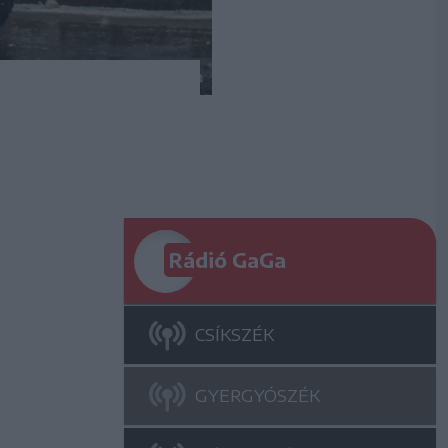
Rádió GaGa
CSÍKSZÉK
GYERGYÓSZÉK