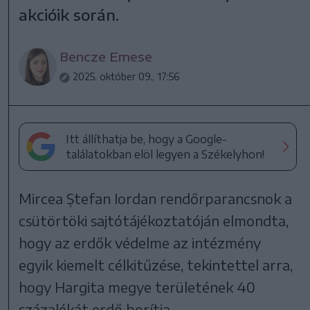
akcióik során.
Bencze Emese
2025. október 09., 17:56
Itt állíthatja be, hogy a Google-
találatokban elöl legyen a Székelyhon!
Mircea Ștefan Iordan rendőrparancsnok a
csütörtöki sajtótájékoztatóján elmondta,
hogy az erdők védelme az intézmény
egyik kiemelt célkitűzése, tekintettel arra,
hogy Hargita megye területének 40
százalékát erdő borítja.