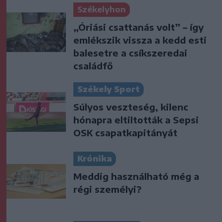
Székelyhon
„Óriási csattanás volt” – így
emlékszik vissza a kedd esti
balesetre a csíkszeredai
családfő
Székely Sport
Súlyos veszteség, kilenc
hónapra eltiltották a Sepsi
OSK csapatkapitányát
Krónika
Meddig használható még a
régi személyi?