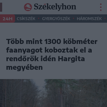
•
•
•
24H
CSÍKSZÉK
GYERGYÓSZÉK
HÁROMSZÉK
Több mint 1300 köbméter
faanyagot koboztak el a
rendőrök idén Hargita
megyében