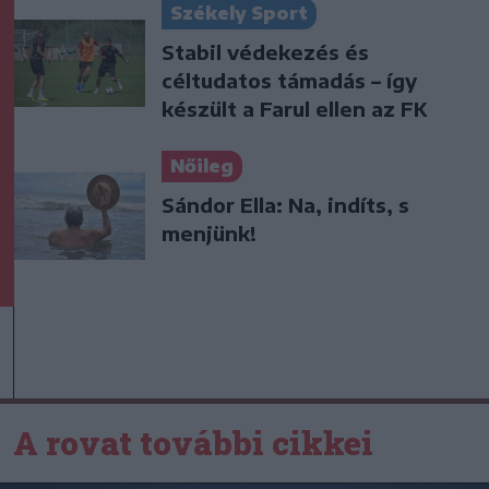
Székely Sport
Stabil védekezés és
céltudatos támadás – így
készült a Farul ellen az FK
Nőileg
Sándor Ella: Na, indíts, s
menjünk!
A rovat további cikkei