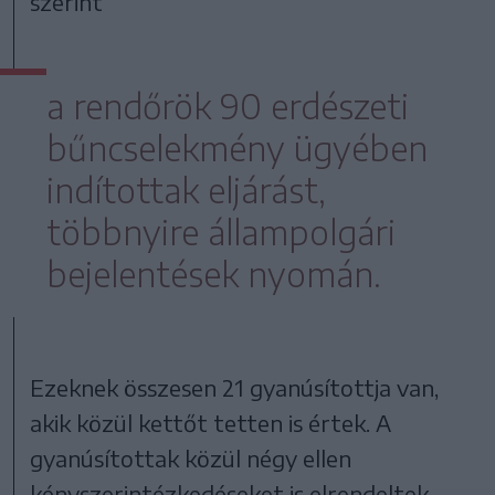
szerint
a rendőrök 90 erdészeti
bűncselekmény ügyében
indítottak eljárást,
többnyire állampolgári
bejelentések nyomán.
Ezeknek összesen 21 gyanúsítottja van,
akik közül kettőt tetten is értek. A
gyanúsítottak közül négy ellen
kényszerintézkedéseket is elrendeltek.