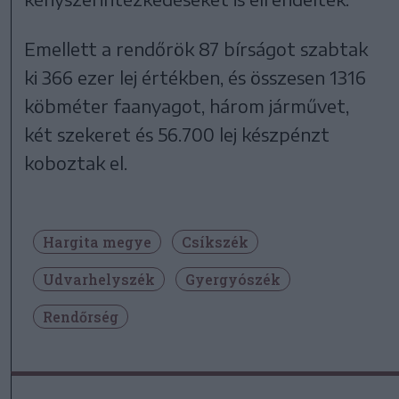
Emellett a rendőrök 87 bírságot szabtak
ki 366 ezer lej értékben, és összesen 1316
köbméter faanyagot, három járművet,
két szekeret és 56.700 lej készpénzt
koboztak el.
Hargita megye
Csíkszék
Udvarhelyszék
Gyergyószék
Rendőrség