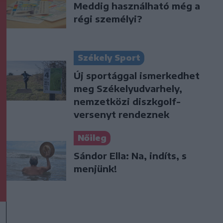
Meddig használható még a
régi személyi?
Székely Sport
Új sportággal ismerkedhet
meg Székelyudvarhely,
nemzetközi diszkgolf-
versenyt rendeznek
Nőileg
Sándor Ella: Na, indíts, s
menjünk!