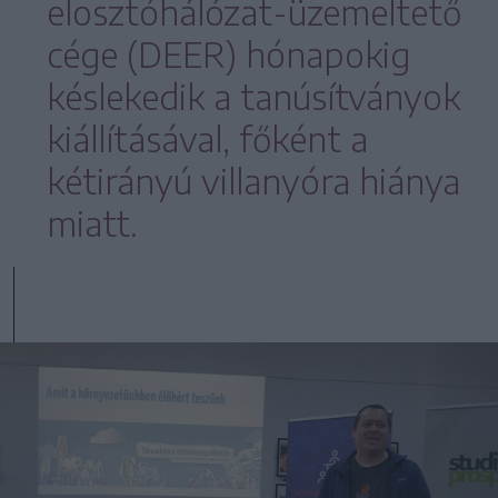
elosztóhálózat-üzemeltető
cége (DEER) hónapokig
késlekedik a tanúsítványok
kiállításával, főként a
kétirányú villanyóra hiánya
miatt.