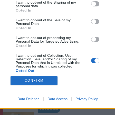
I want to opt-out of the Sharing of my
„Óriási csattanás volt” – így
personal data.
Opted In
emlékszik vissza a kedd esti
balesetre a csíkszeredai
I want to opt-out of the Sale of my
Personal Data.
családfő
Opted In
Székelyhon
I want to opt-out of processing my
Personal Data for Targeted Advertising.
Hetek óta először csökkent
Opted In
az üzemanyagok ára
I want to opt-out of Collection, Use,
Retention, Sale, and/or Sharing of my
Personal Data that Is Unrelated with the
Purposes for which it was collected.
Opted Out
Székely Sport
CONFIRM
Súlyos veszteség, kilenc
hónapra eltiltották a Sepsi
OSK csapatkapitányát
Data Deletion
Data Access
Privacy Policy
Krónika