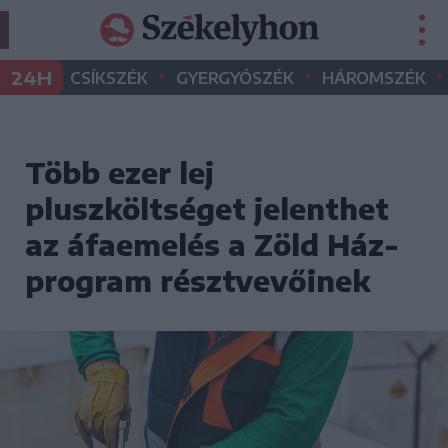
•
•
•
24H
CSÍKSZÉK
GYERGYÓSZÉK
HÁROMSZÉK
Több ezer lej
pluszköltséget jelenthet
az áfaemelés a Zöld Ház-
program résztvevőinek