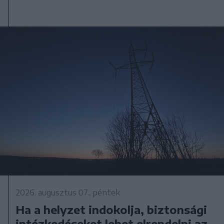
2026. augusztus 07., péntek
Ha a helyzet indokolja, biztonsági
intézkedéseket lehet elrendelni az