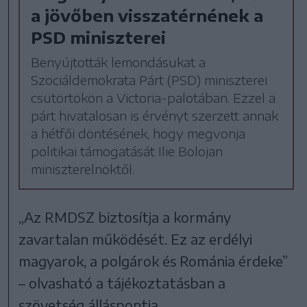
a jövőben visszatérnének a
PSD miniszterei
Benyújtották lemondásukat a
Szociáldemokrata Párt (PSD) miniszterei
csütörtökön a Victoria-palotában. Ezzel a
párt hivatalosan is érvényt szerzett annak
a hétfői döntésének, hogy megvonja
politikai támogatását Ilie Bolojan
miniszterelnöktől.
„Az RMDSZ biztosítja a kormány
zavartalan működését. Ez az erdélyi
magyarok, a polgárok és Románia érdeke”
– olvasható a tájékoztatásban a
szövetség álláspontja.