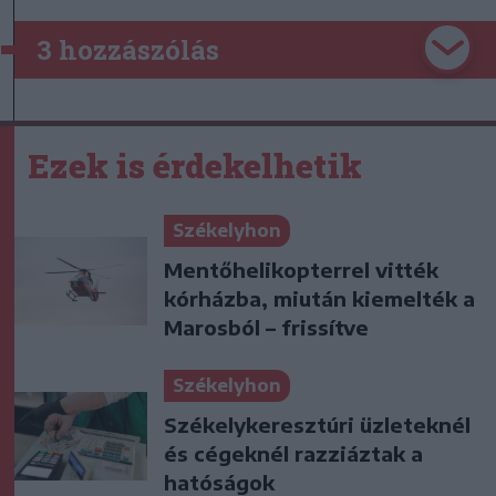
3 hozzászólás
Ezek is érdekelhetik
Székelyhon
Mentőhelikopterrel vitték
kórházba, miután kiemelték a
Marosból – frissítve
Székelyhon
Székelykeresztúri üzleteknél
és cégeknél razziáztak a
hatóságok