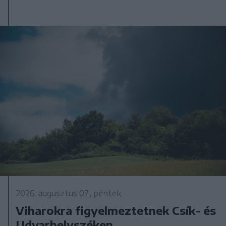
2026. augusztus 07., péntek
Viharokra figyelmeztetnek Csík- és
Udvarhelyszéken