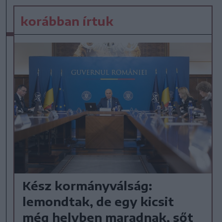
korábban írtuk
Kész kormányválság:
lemondtak, de egy kicsit
még helyben maradnak, sőt