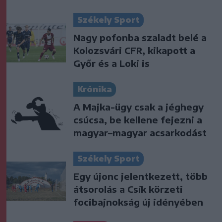
Székely Sport
Nagy pofonba szaladt belé a
Kolozsvári CFR, kikapott a
Győr és a Loki is
Krónika
A Majka-ügy csak a jéghegy
csúcsa, be kellene fejezni a
magyar–magyar acsarkodást
Székely Sport
Egy újonc jelentkezett, több
átsorolás a Csík körzeti
focibajnokság új idényében