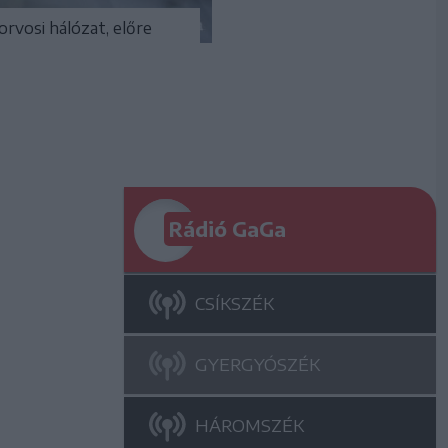
rvosi hálózat, előre
Rádió GaGa
CSÍKSZÉK
GYERGYÓSZÉK
HÁROMSZÉK