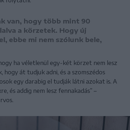
nk van, hogy több mint 90
lalva a körzetek. Hogy új
vel, ebbe mi nem szólunk bele,
ogy ha véletlenül egy-két körzet nem lesz
k, hogy át tudjuk adni, és a szomszédos
ok egy darabig el tudják látni azokat is. A
re, és addig nem lesz fennakadás” –
rvos.