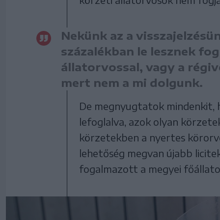
Nekünk az a visszajelzésü
százalékban le lesznek fog
állatorvossal, vagy a régi
mert nem a mi dolgunk.
De megnyugtatok mindenkit, h
lefoglalva, azok olyan körzete
körzetekben a nyertes körorvos
lehetőség megvan újabb licitek
fogalmazott a megyei főállato