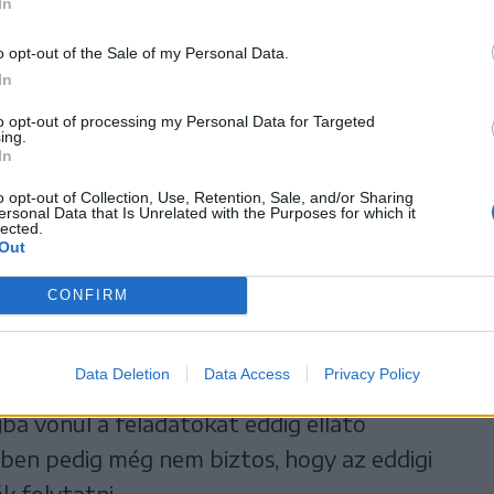
In
gtöbb körzetben nem lesz gond a helyek
o opt-out of the Sale of my Personal Data.
In
to opt-out of processing my Personal Data for Targeted
atorvosok többsége
ing.
In
nja eddigi tevékenységét.
o opt-out of Collection, Use, Retention, Sale, and/or Sharing
ersonal Data that Is Unrelated with the Purposes for which it
lected.
Out
CONFIRM
ei Állategészségügyi és Élelmiszer-biztonsági
sésünkre elmondta, információi szerint
Data Deletion
Data Access
Privacy Policy
lesz, ahol átmenetileg nem lesz körzeti
jba vonul a feladatokat eddig ellátó
ben pedig még nem biztos, hogy az eddigi
k folytatni.