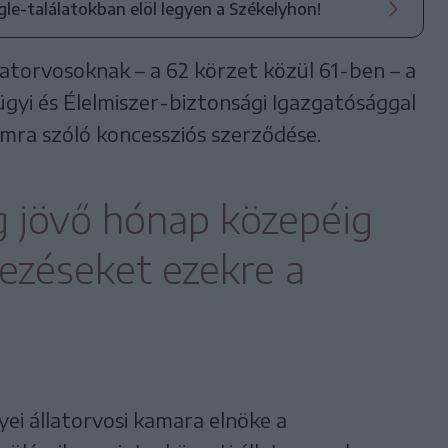
ogle-találatokban elöl legyen a Székelyhon!
állatorvosoknak – a 62 körzet közül 61-ben – a
gyi és Élelmiszer-biztonsági Igazgatósággal
mra szóló koncessziós szerződése.
 jövő hónap közepéig
kezéseket ezekre a
i állatorvosi kamara elnöke a