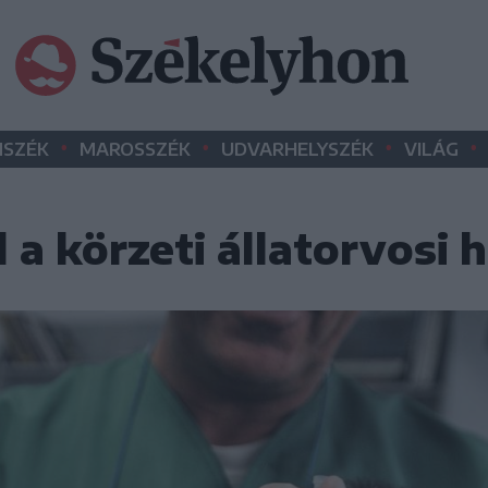
•
•
•
•
SZÉK
MAROSSZÉK
UDVARHELYSZÉK
VILÁG
 a körzeti állatorvosi 