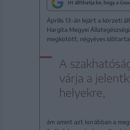
Itt állíthatja be, hogy a Go
Április 13-án lejárt a körzeti 
Hargita Megyei Állategészségü
megkötött, négyéves időtarta
A szakhatóság
várja a jelent
helyekre,
ám amint azt korábban a megye