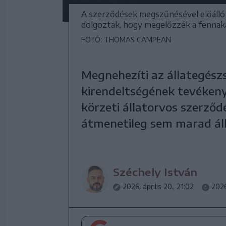
A szerződések megszűnésével előálló h
dolgoztak, hogy megelőzzék a fenna
FOTÓ: THOMAS CAMPEAN
Megnehezíti az állategész
kirendeltségének tevékeny
körzeti állatorvos szerződé
átmenetileg sem marad áll
Széchely István
2026. április 20., 21:02
2026