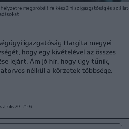
elyzetre megpróbált felkészülni az igazgatóság és az állato
kadásokat
ségügyi igazgatóság Hargita megyei
ségét, hogy egy kivételével az összes
se lejárt. Ám jó hír, hogy úgy tűnik,
atorvos nélkül a körzetek többsége.
. április 20., 21:03