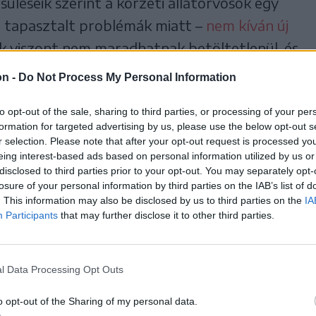
üléseik szerint a körzeti állatorvosok egy
n tapasztalt problémák miatt –
nem kíván új
ek viszont nem maradhatnak betöltetlenül, és
örzeteket is csak meghatározott ideig lehet
on -
Do Not Process My Personal Information
to opt-out of the sale, sharing to third parties, or processing of your per
formation for targeted advertising by us, please use the below opt-out s
r selection. Please note that after your opt-out request is processed y
eing interest-based ads based on personal information utilized by us or
disclosed to third parties prior to your opt-out. You may separately opt-
ná a rendszert a körzeti
losure of your personal information by third parties on the IAB’s list of
rvosok egy része
. This information may also be disclosed by us to third parties on the
IA
Participants
that may further disclose it to other third parties.
pban lejár a Hargita megyei körzeti állatorvosok
nek a szakhatósággal megkötött szerződése, és
nhet, hogy némelyikük nem köt új megállapodást
l Data Processing Opt Outs
ott finanszírozási feltételek miatt.
o opt-out of the Sharing of my personal data.