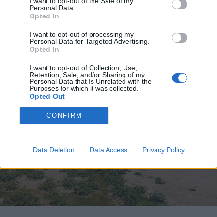
I want to opt-out of the Sale of my
fogadott el a kormány
Personal Data.
Opted In
I want to opt-out of processing my
Personal Data for Targeted Advertising.
Opted In
I want to opt-out of Collection, Use,
Retention, Sale, and/or Sharing of my
Personal Data that Is Unrelated with the
Purposes for which it was collected.
Opted Out
CONFIRM
Data Deletion
Data Access
Privacy Policy