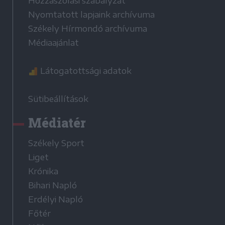
Hozzászólási szabályzat
Nyomtatott lapjaink archívuma
Székely Hírmondó archívuma
Médiaajánlat
Látogatottsági adatok
Sütibeállítások
Médiatér
Székely Sport
Liget
Krónika
Bihari Napló
Erdélyi Napló
Főtér