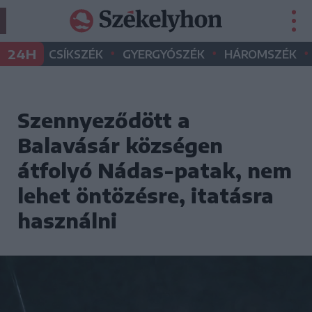
•
•
•
24H
CSÍKSZÉK
GYERGYÓSZÉK
HÁROMSZÉK
Szennyeződött a
Balavásár községen
átfolyó Nádas-patak, nem
lehet öntözésre, itatásra
használni