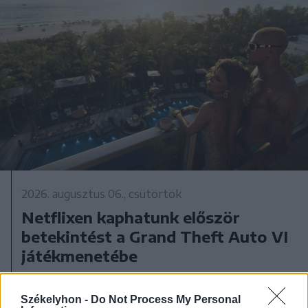
2026. augusztus 06., csütörtök
Netflixen kaphatunk először
betekintést a Grand Theft Auto VI
játékmenetébe
Székelyhon -
Do Not Process My Personal