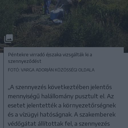
Péntekre virradó éjszaka vizsgálták ki a
szennyeződést
FOTÓ: VARGA ADORJÁN KÖZÖSSÉGI OLDALA
„A szennyezés következtében jelentős
mennyiségű halállomány pusztult el. Az
esetet jelentették a környezetőrségnek
és a vízügyi hatóságnak. A szakemberek
védőgátat állítottak fel, a szennyezés