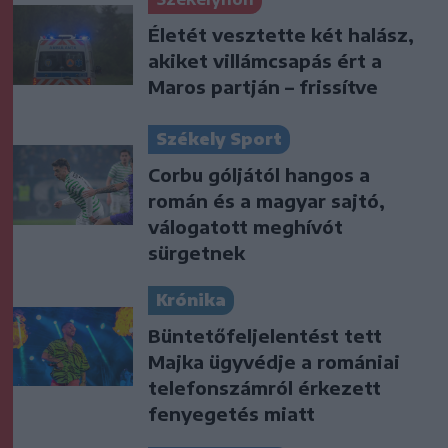
Életét vesztette két halász,
akiket villámcsapás ért a
Maros partján – frissítve
Székely Sport
Corbu góljától hangos a
román és a magyar sajtó,
válogatott meghívót
sürgetnek
Krónika
Büntetőfeljelentést tett
Majka ügyvédje a romániai
telefonszámról érkezett
fenyegetés miatt