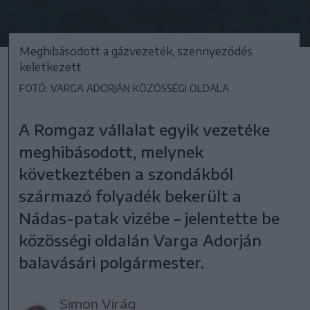
Meghibásodott a gázvezeték, szennyeződés
keletkezett
FOTÓ: VARGA ADORJÁN KÖZÖSSÉGI OLDALA
A Romgaz vállalat egyik vezetéke
meghibásodott, melynek
következtében a szondákból
származó folyadék bekerült a
Nádas-patak vizébe – jelentette be
közösségi oldalán Varga Adorján
balavásári polgármester.
Simon Virág