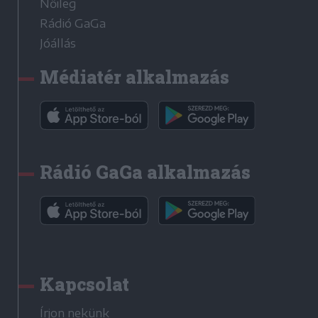
Nőileg
Rádió GaGa
Jóállás
Médiatér alkalmazás
Rádió GaGa alkalmazás
Kapcsolat
Írjon nekünk