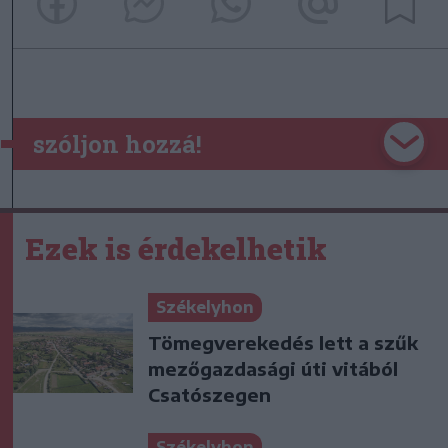
szóljon hozzá!
Ezek is érdekelhetik
Székelyhon
Tömegverekedés lett a szűk
mezőgazdasági úti vitából
Csatószegen
Székelyhon