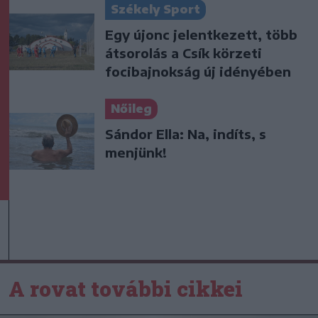
Székely Sport
Egy újonc jelentkezett, több
átsorolás a Csík körzeti
focibajnokság új idényében
Nőileg
Sándor Ella: Na, indíts, s
menjünk!
A rovat további cikkei