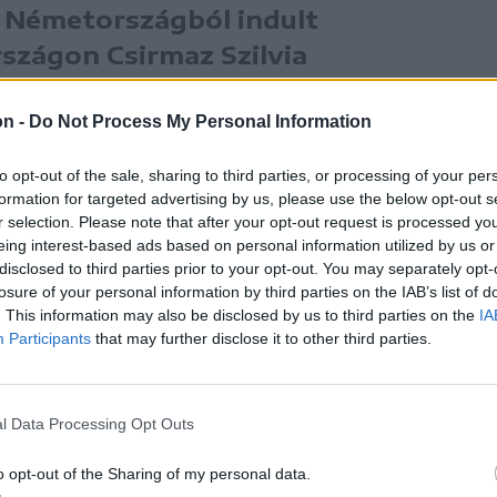
 Németországból indult
szágon Csirmaz Szilvia
a már számtalan oktatót
 is”
on -
Do Not Process My Personal Information
, aki heti egy alkalommal, szerdánként tartja
to opt-out of the sale, sharing to third parties, or processing of your per
formation for targeted advertising by us, please use the below opt-out s
0-60 év felettieknek a Gábor Áron
r selection. Please note that after your opt-out request is processed y
ermében.
eing interest-based ads based on personal information utilized by us or
disclosed to third parties prior to your opt-out. You may separately opt-
losure of your personal information by third parties on the IAB’s list of
. This information may also be disclosed by us to third parties on the
IA
Participants
that may further disclose it to other third parties.
l Data Processing Opt Outs
o opt-out of the Sharing of my personal data.