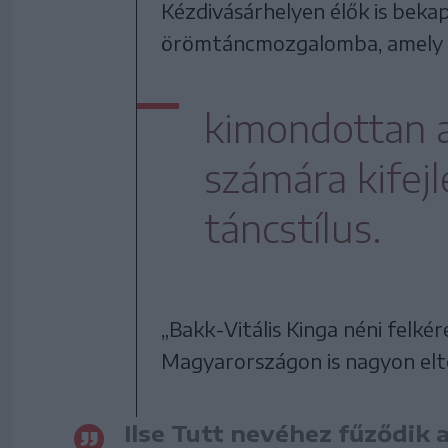
Kézdivásárhelyen élők is beka
örömtáncmozgalomba, amely
kimondottan a
számára kifejl
táncstílus.
„Bakk-Vitális Kinga néni felk
Magyarországon is nagyon elte
Ilse Tutt nevéhez fűződik