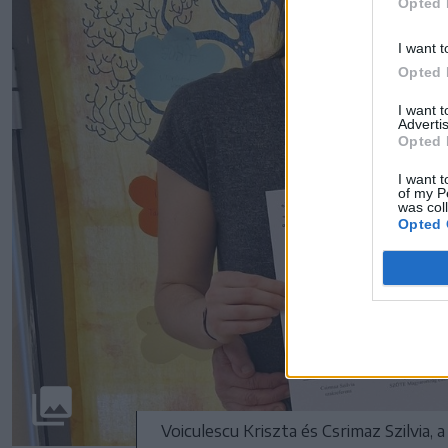
Opted 
I want t
Opted 
I want 
Advertis
Opted 
I want t
of my P
was col
Opted 
Voiculescu Kriszta és Csrimaz Szilvia