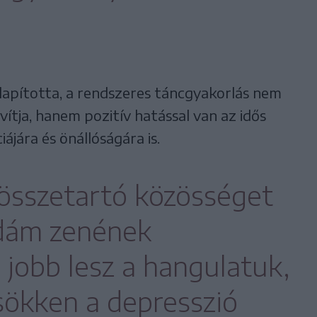
apította, a rendszeres táncgyakorlás nem
ítja, hanem pozitív hatással van az idős
ájára és önállóságára is.
összetartó közösséget
idám zenének
jobb lesz a hangulatuk,
sökken a depresszió