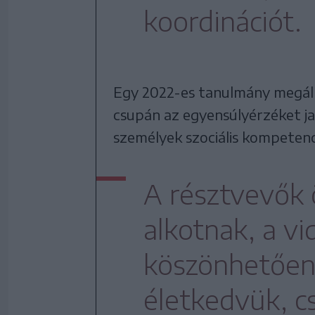
koordinációt.
Egy 2022-es tanulmány megáll
csupán az egyensúlyérzéket jav
személyek szociális kompetenci
A résztvevők 
alkotnak, a v
köszönhetően 
életkedvük, c