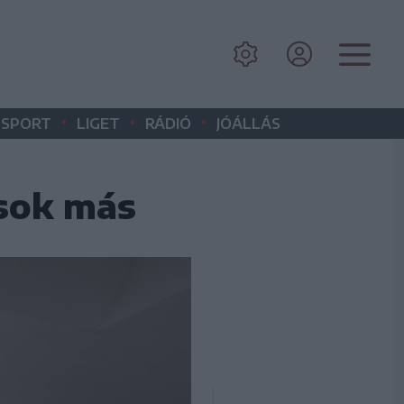
•
•
•
SPORT
LIGET
RÁDIÓ
JÓÁLLÁS
 sok más