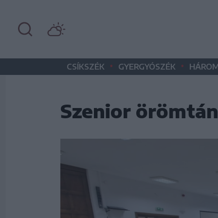
•
•
CSÍKSZÉK
GYERGYÓSZÉK
HÁROM
Szenior örömtán