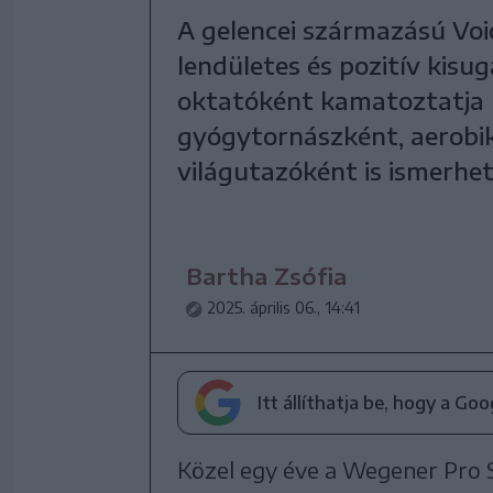
A gelencei származású Voi
lendületes és pozitív kisu
oktatóként kamatoztatja 
gyógytornászként, aerobi
világutazóként is ismerhet
Bartha Zsófia
2025. április 06., 14:41
Itt állíthatja be, hogy a Go
Közel egy éve a Wegener Pro 