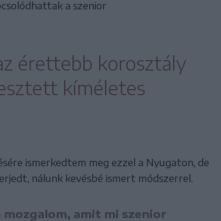
pcsolódhattak a szenior
z érettebb korosztály
esztett kíméletes
érésére ismerkedtem meg ezzel a Nyugaton, de
rjedt, nálunk kevésbé ismert módszerrel.
 a mozgalom, amit mi szenior