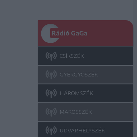
Rádió GaGa
CSÍKSZÉK
GYERGYÓSZÉK
HÁROMSZÉK
MAROSSZÉK
UDVARHELYSZÉK