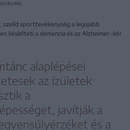
 ARCHÍVUMA
, szelíd sporttevékenység a legújabb
n késlelteti a demencia és az Alzheimer-kór
mtánc alaplépései
letesek az ízületek
sztik a
épességet, javítják a
egyensúlyérzéket és a