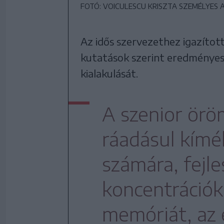
FOTÓ: VOICULESCU KRISZTA SZEMÉLYES
Az idős szervezethez igazított
kutatások szerint eredményese
kialakulását.
A szenior örö
ráadásul kímé
számára, fejle
koncentrációk
memóriát, az 