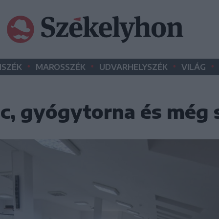
•
•
•
•
SZÉK
MAROSSZÉK
UDVARHELYSZÉK
VILÁG
c, gyógytorna és még