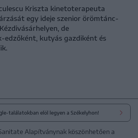
culescu Kriszta kinetoterapeuta
gárzását egy ideje szenior örömtánc-
Kézdivásárhelyen, de
k-edzőként, kutyás gazdiként és
ik.
ogle-találatokban elöl legyen a Székelyhon!
Sanitate Alapítványnak köszönhetően a