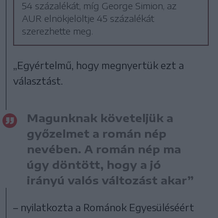
54 százalékát, míg George Simion, az
AUR elnökjelöltje 45 százalékát
szerezhette meg.
„Egyértelmű, hogy megnyertük ezt a
választást.
Magunknak követeljük a
győzelmet a román nép
nevében. A román nép ma
úgy döntött, hogy a jó
irányú valós változást akar”
– nyilatkozta a Románok Egyesüléséért