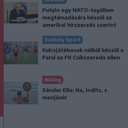
Putyin egy NATO-tagállam
megtámadására készül az
amerikai hírszerzés szerint
Székely Sport
Kulcsjátékosok nélkül készül a
Farul az FK Csíkszereda ellen
Nőileg
Sándor Ella: Na, indíts, s
menjünk!