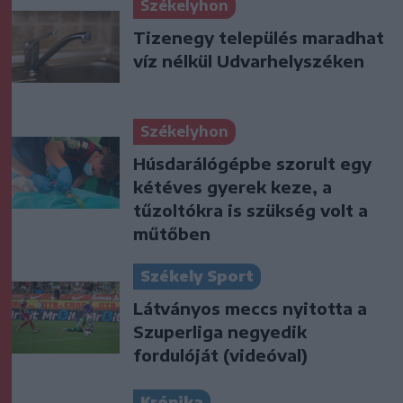
Székelyhon
Tizenegy település maradhat
víz nélkül Udvarhelyszéken
Székelyhon
Húsdarálógépbe szorult egy
kétéves gyerek keze, a
tűzoltókra is szükség volt a
műtőben
Székely Sport
Látványos meccs nyitotta a
Szuperliga negyedik
fordulóját (videóval)
Krónika