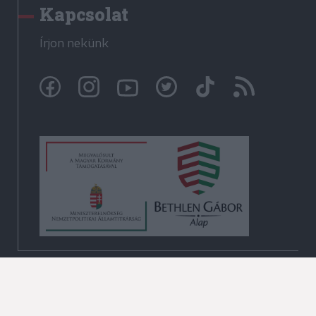
Kapcsolat
Írjon nekünk
© Székelyhon.ro 2009-2026
Minden jog fenntartva!