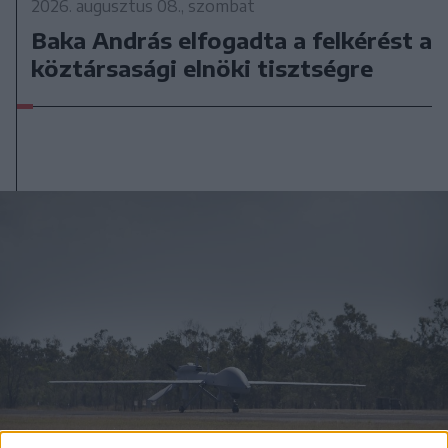
2026. augusztus 08., szombat
Baka András elfogadta a felkérést a
köztársasági elnöki tisztségre