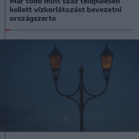
Már több mint száz településen
kellett vízkorlátozást bevezetni
országszerte