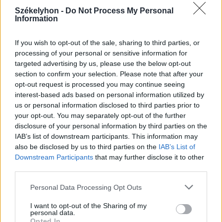
Székelyhon -
Do Not Process My Personal
Information
2026. augusztus 08., szombat
If you wish to opt-out of the sale, sharing to third parties, or
Románia irányából érkező ukrán
processing of your personal or sensitive information for
targeted advertising by us, please use the below opt-out
csalidrón robbant fel Bulgáriában –
section to confirm your selection. Please note that after your
frissítve
opt-out request is processed you may continue seeing
interest-based ads based on personal information utilized by
us or personal information disclosed to third parties prior to
your opt-out. You may separately opt-out of the further
disclosure of your personal information by third parties on the
IAB’s list of downstream participants. This information may
also be disclosed by us to third parties on the
IAB’s List of
Downstream Participants
that may further disclose it to other
third parties.
Personal Data Processing Opt Outs
I want to opt-out of the Sharing of my
personal data.
Opted In