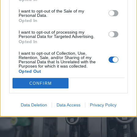
I want to opt-out of the Sale of my
Personal Data.
Opted In
I want to opt-out of processing my
2026. augusztus 08., szombat
Personal Data for Targeted Advertising.
Opted In
Vaddisznó szaladt le a budapesti
I want to opt-out of Collection, Use,
metróba, felszállt az egyik kocsira,
Retention, Sale, and/or Sharing of my
Personal Data that Is Unrelated with the
majd kilőtték – videóval
Purposes for which it was collected.
Opted Out
CONFIRM
Data Deletion
Data Access
Privacy Policy