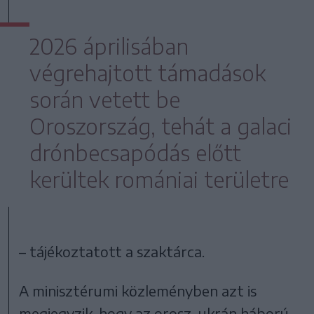
2026 áprilisában
végrehajtott támadások
során vetett be
Oroszország, tehát a galaci
drónbecsapódás előtt
kerültek romániai területre
– tájékoztatott a szaktárca.
A minisztérumi közleményben azt is
megjegyzik, hogy az orosz-ukrán háború