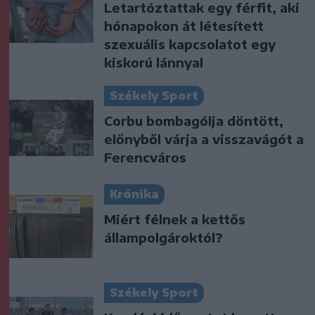
Letartóztattak egy férfit, aki
hónapokon át létesített
szexuális kapcsolatot egy
kiskorú lánnyal
Székely Sport
Corbu bombagólja döntött,
előnyből várja a visszavágót a
Ferencváros
Krónika
Miért félnek a kettős
állampolgároktól?
Székely Sport