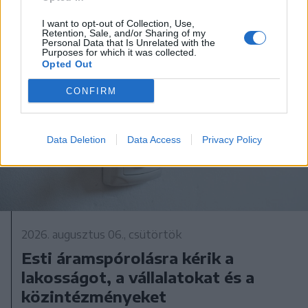
I want to opt-out of Collection, Use,
Retention, Sale, and/or Sharing of my
Personal Data that Is Unrelated with the
Purposes for which it was collected.
Opted Out
CONFIRM
Data Deletion
Data Access
Privacy Policy
2026. augusztus 06., csütörtök
Esti áramspórolásra kérik a
lakosságot, a vállalatokat és a
közintézményeket