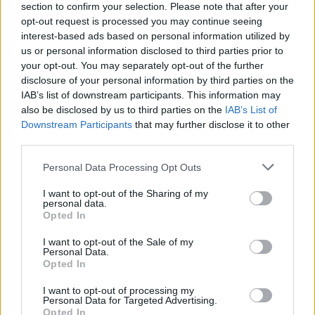
section to confirm your selection. Please note that after your
opt-out request is processed you may continue seeing
interest-based ads based on personal information utilized by
us or personal information disclosed to third parties prior to
your opt-out. You may separately opt-out of the further
disclosure of your personal information by third parties on the
IAB’s list of downstream participants. This information may
also be disclosed by us to third parties on the
IAB’s List of
Downstream Participants
that may further disclose it to other
third parties.
Personal Data Processing Opt Outs
I want to opt-out of the Sharing of my
personal data.
2026. augusztus 06., csütörtök
Opted In
Kezdődhet Călin Georgescu és
I want to opt-out of the Sale of my
Horațiu Potra perének érdemi
Personal Data.
Opted In
tárgyalása
I want to opt-out of processing my
Personal Data for Targeted Advertising.
Opted In