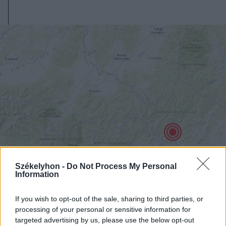
2026. augusztus 06., csütörtök
Székelyhon -
Do Not Process My Personal
Information
3,4-es erősségű földrengés volt
csütörtök délután
If you wish to opt-out of the sale, sharing to third parties, or
processing of your personal or sensitive information for
targeted advertising by us, please use the below opt-out