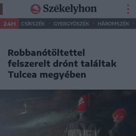
•
•
•
24H
CSÍKSZÉK
GYERGYÓSZÉK
HÁROMSZÉK
Robbanótöltettel
felszerelt drónt találtak
Tulcea megyében