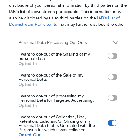
disclosure of your personal information by third parties on the
IAB’s list of downstream participants. This information may
also be disclosed by us to third parties on the
IAB’s List of
Downstream Participants
that may further disclose it to other
third parties.
2026. augusztus 09., vasárnap
Aratókalákával idézték fel a múltat
Personal Data Processing Opt Outs
Csíkszentkirályon
I want to opt-out of the Sharing of my
personal data.
Opted In
I want to opt-out of the Sale of my
Personal Data.
Opted In
I want to opt-out of processing my
Personal Data for Targeted Advertising.
Opted In
I want to opt-out of Collection, Use,
Retention, Sale, and/or Sharing of my
Personal Data that Is Unrelated with the
Purposes for which it was collected.
Opted Out