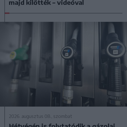
majd kilőtték – videóval
2026. augusztus 08., szombat
Hétvégén is folytatódik a gázolaj