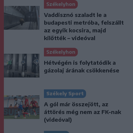
Székelyhon
Vaddisznó szaladt le a
budapesti metróba, felszállt
az egyik kocsira, majd
kilőtték – videóval
Székelyhon
Hétvégén is folytatódik a
gázolaj árának csökkenése
Székely Sport
A gól már összejött, az
áttörés még nem az FK-nak
(videóval)