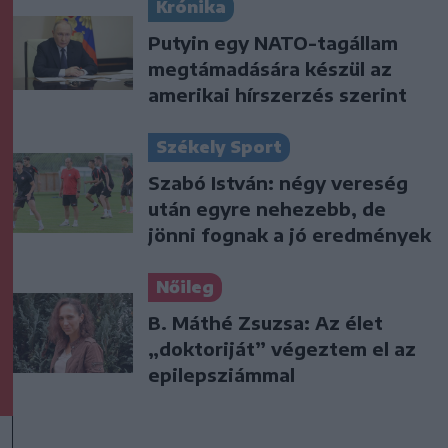
Krónika
Putyin egy NATO-tagállam
megtámadására készül az
amerikai hírszerzés szerint
Székely Sport
Szabó István: négy vereség
után egyre nehezebb, de
jönni fognak a jó eredmények
Nőileg
B. Máthé Zsuzsa: Az élet
„doktoriját” végeztem el az
epilepsziámmal