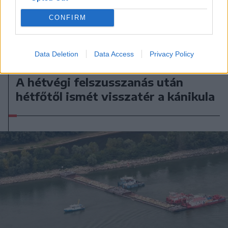
CONFIRM
Data Deletion
Data Access
Privacy Policy
2026. augusztus 09., vasárnap
A hétvégi felszusszanás után
hétfőtől ismét visszatér a kánikula