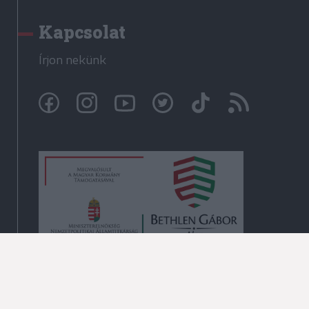
Kapcsolat
Írjon nekünk
© Székelyhon.ro 2009-2026
Minden jog fenntartva!