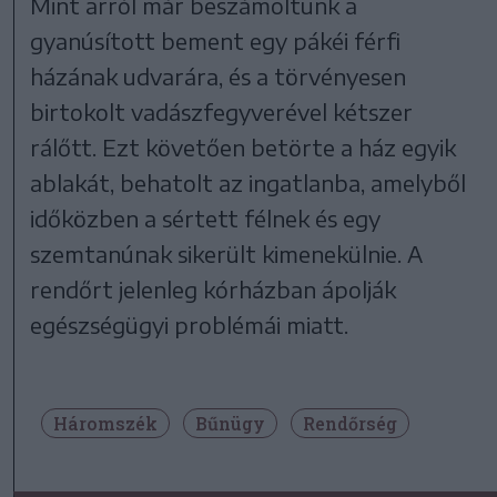
Mint arról már beszámoltunk a
gyanúsított bement egy pákéi férfi
házának udvarára, és a törvényesen
birtokolt vadászfegyverével kétszer
rálőtt. Ezt követően betörte a ház egyik
ablakát, behatolt az ingatlanba, amelyből
időközben a sértett félnek és egy
szemtanúnak sikerült kimenekülnie. A
rendőrt jelenleg kórházban ápolják
egészségügyi problémái miatt.
Háromszék
Bűnügy
Rendőrség