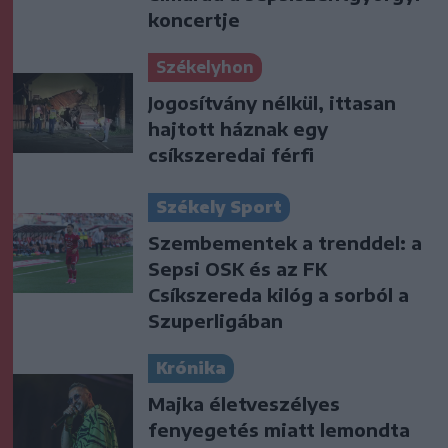
koncertje
Székelyhon
Jogosítvány nélkül, ittasan
hajtott háznak egy
csíkszeredai férfi
Székely Sport
Szembementek a trenddel: a
Sepsi OSK és az FK
Csíkszereda kilóg a sorból a
Szuperligában
Krónika
Majka életveszélyes
fenyegetés miatt lemondta