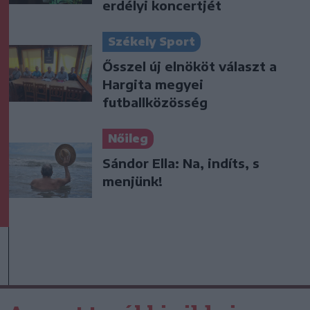
erdélyi koncertjét
Székely Sport
Ősszel új elnököt választ a
Hargita megyei
futballközösség
Nőileg
Sándor Ella: Na, indíts, s
menjünk!