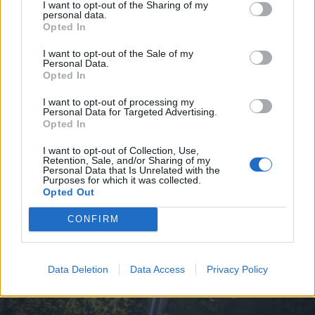
I want to opt-out of the Sharing of my
personal data.
2026. augusztus 05., szerda
Opted In
Kedden választhatják meg
I want to opt-out of the Sale of my
Magyarország új köztársasági
Personal Data.
Opted In
elnökét
I want to opt-out of processing my
Personal Data for Targeted Advertising.
Opted In
I want to opt-out of Collection, Use,
Retention, Sale, and/or Sharing of my
Personal Data that Is Unrelated with the
Purposes for which it was collected.
Opted Out
CONFIRM
Data Deletion
Data Access
Privacy Policy