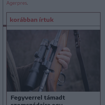
Agerpres
.
korábban írtuk
Fegyverrel támadt
szomszédaira egy