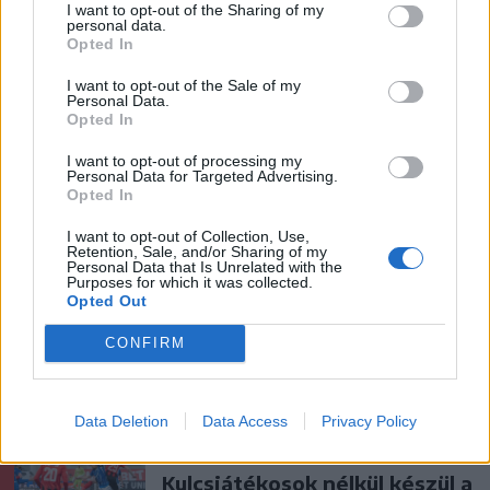
Húsdarálógépbe szorult egy
I want to opt-out of the Sharing of my
personal data.
kétéves gyerek keze, a
Opted In
tűzoltókra is szükség volt a
műtőben
I want to opt-out of the Sale of my
Personal Data.
Opted In
Székely Sport
I want to opt-out of processing my
Aranyérmek sokaságával tért
Personal Data for Targeted Advertising.
Opted In
haza Kőszegről a Godako
I want to opt-out of Collection, Use,
Retention, Sale, and/or Sharing of my
Personal Data that Is Unrelated with the
Purposes for which it was collected.
Krónika
Opted Out
Putyin egy NATO-tagállam
CONFIRM
megtámadására készül az
amerikai hírszerzés szerint
Data Deletion
Data Access
Privacy Policy
Székely Sport
Kulcsjátékosok nélkül készül a