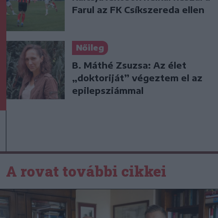
Farul az FK Csíkszereda ellen
Nőileg
B. Máthé Zsuzsa: Az élet
„doktoriját” végeztem el az
epilepsziámmal
A rovat további cikkei