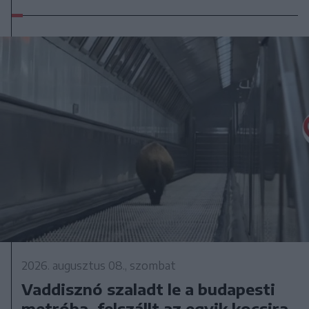
2026. augusztus 08., szombat
Vaddisznó szaladt le a budapesti
metróba, felszállt az egyik kocsira,