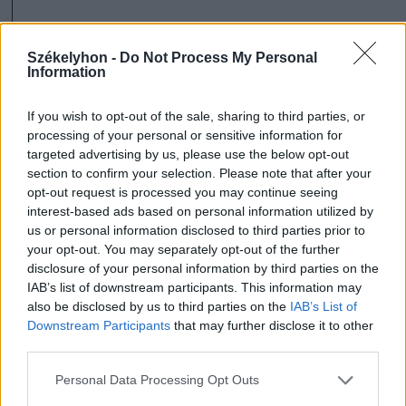
Székelyhon -
Do Not Process My Personal
Information
szóljon hozzá!
If you wish to opt-out of the sale, sharing to third parties, or
processing of your personal or sensitive information for
targeted advertising by us, please use the below opt-out
section to confirm your selection. Please note that after your
Ezek is érdekelhetik
opt-out request is processed you may continue seeing
interest-based ads based on personal information utilized by
us or personal information disclosed to third parties prior to
Székelyhon
your opt-out. You may separately opt-out of the further
disclosure of your personal information by third parties on the
Tizenegy település maradhat
IAB’s list of downstream participants. This information may
víz nélkül Udvarhelyszéken
also be disclosed by us to third parties on the
IAB’s List of
Downstream Participants
that may further disclose it to other
third parties.
Székelyhon
Personal Data Processing Opt Outs