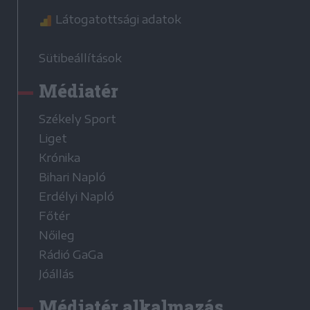
Látogatottsági adatok
Sütibeállítások
Médiatér
Székely Sport
Liget
Krónika
Bihari Napló
Erdélyi Napló
Főtér
Nőileg
Rádió GaGa
Jóállás
Médiatér alkalmazás