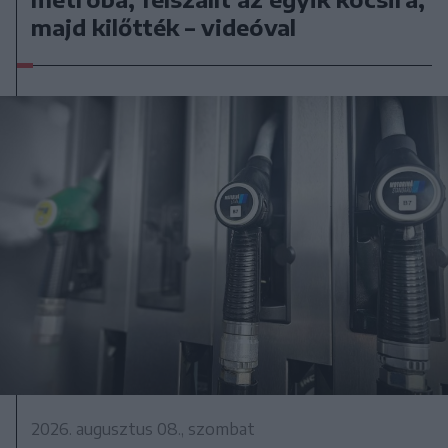
majd kilőtték – videóval
2026. augusztus 08., szombat