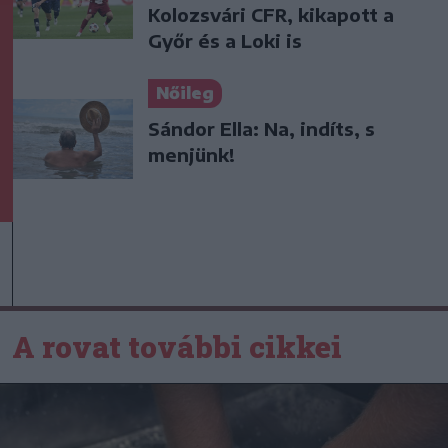
Kolozsvári CFR, kikapott a
Győr és a Loki is
Nőileg
Sándor Ella: Na, indíts, s
menjünk!
A rovat további cikkei