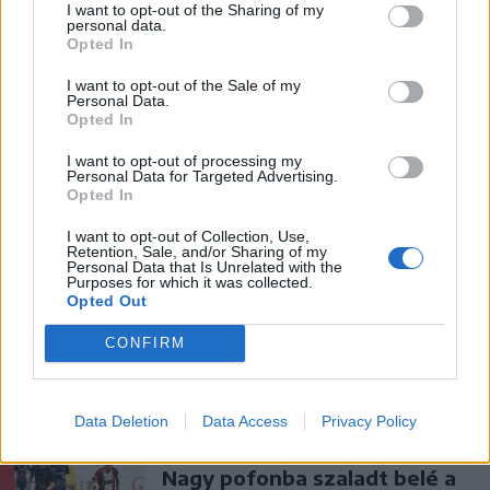
akiket villámcsapás ért a
I want to opt-out of the Sharing of my
personal data.
Maros partján – frissítve
Opted In
Székely Sport
I want to opt-out of the Sale of my
Personal Data.
Opted In
Corbu góljától hangos a
román és a magyar sajtó,
I want to opt-out of processing my
Personal Data for Targeted Advertising.
válogatott meghívót
Opted In
sürgetnek
I want to opt-out of Collection, Use,
Retention, Sale, and/or Sharing of my
Krónika
Personal Data that Is Unrelated with the
Purposes for which it was collected.
Büntetőfeljelentést tett
Opted Out
Majka ügyvédje a romániai
CONFIRM
telefonszámról érkezett
fenyegetés miatt
Data Deletion
Data Access
Privacy Policy
Székely Sport
Nagy pofonba szaladt belé a