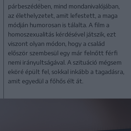
párbeszédében, mind mondanivalójában,
az élethelyzetet, amit lefestett, a maga
módján humorosan is tálalta. A film a
homoszexualitás kérdésével játszik, ezt
viszont olyan módon, hogy a család
először szembesül egy már felnőtt férfi
nemi irányultságával. A szituáció mégsem
eköré épült fel, sokkal inkább a tagadásra,
amit egyedül a főhős élt át.