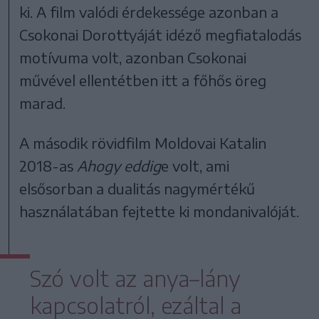
ki. A film valódi érdekessége azonban a
Csokonai Dorottyáját idéző megfiatalodás
motívuma volt, azonban Csokonai
művével ellentétben itt a főhős öreg
marad.
A második rövidfilm Moldovai Katalin
2018-as
Ahogy eddig
e volt, ami
elsősorban a dualitás nagymértékű
használatában fejtette ki mondanivalóját.
Szó volt az anya–lány
kapcsolatról, ezáltal a