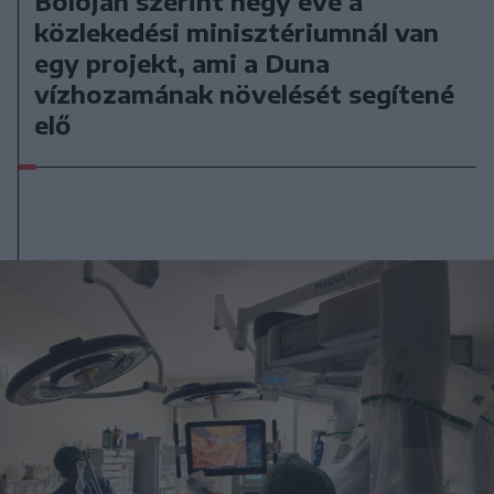
Bolojan szerint négy éve a
közlekedési minisztériumnál van
egy projekt, ami a Duna
vízhozamának növelését segítené
elő