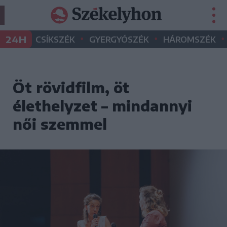
•
•
•
24H
CSÍKSZÉK
GYERGYÓSZÉK
HÁROMSZÉK
Öt rövidfilm, öt
élethelyzet – mindannyi
női szemmel