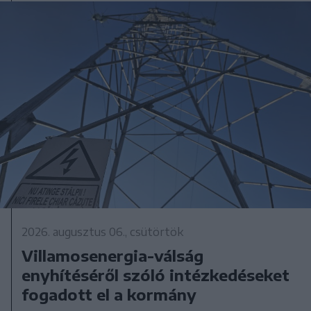
2026. augusztus 06., csütörtök
Villamosenergia-válság
enyhítéséről szóló intézkedéseket
fogadott el a kormány