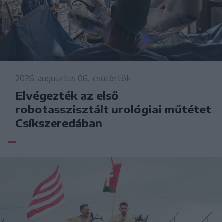
2026. augusztus 06., csütörtök
Elvégezték az első
robotasszisztált urológiai műtétet
Csíkszeredában