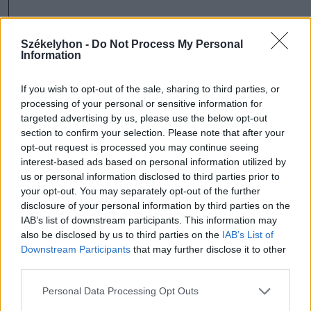
Székelyhon -
Do Not Process My Personal
szóljon hozzá!
Information
If you wish to opt-out of the sale, sharing to third parties, or
processing of your personal or sensitive information for
targeted advertising by us, please use the below opt-out
Ezek is érdekelhetik
section to confirm your selection. Please note that after your
opt-out request is processed you may continue seeing
interest-based ads based on personal information utilized by
Székelyhon
us or personal information disclosed to third parties prior to
your opt-out. You may separately opt-out of the further
Tömegverekedés lett a szűk
disclosure of your personal information by third parties on the
mezőgazdasági úti vitából
IAB’s list of downstream participants. This information may
Csatószegen
also be disclosed by us to third parties on the
IAB’s List of
Downstream Participants
that may further disclose it to other
third parties.
Székelyhon
Personal Data Processing Opt Outs
Életét vesztette két halász,