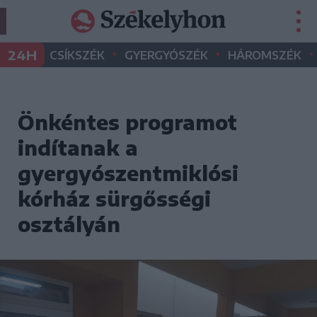
•
•
•
24H
CSÍKSZÉK
GYERGYÓSZÉK
HÁROMSZÉK
Önkéntes programot
indítanak a
gyergyószentmiklósi
kórház sürgősségi
osztályán