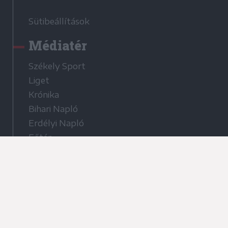
Sütibeállítások
Médiatér
Székely Sport
Liget
Krónika
Bihari Napló
Erdélyi Napló
Főtér
Nőileg
Rádió GaGa
Jóállás
Médiatér alkalmazás