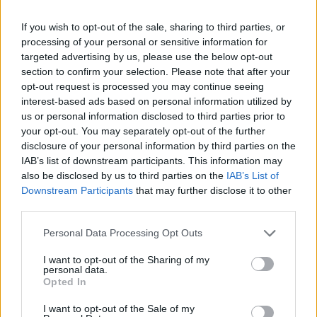
Steaua sem tudott nyerni
If you wish to opt-out of the sale, sharing to third parties, or
Nőileg
processing of your personal or sensitive information for
targeted advertising by us, please use the below opt-out
B. Máthé Zsuzsa: Az élet
section to confirm your selection. Please note that after your
„doktoriját” végeztem el az
opt-out request is processed you may continue seeing
epilepsziámmal
interest-based ads based on personal information utilized by
us or personal information disclosed to third parties prior to
your opt-out. You may separately opt-out of the further
disclosure of your personal information by third parties on the
IAB’s list of downstream participants. This information may
also be disclosed by us to third parties on the
IAB’s List of
Downstream Participants
that may further disclose it to other
third parties.
A rovat további cikkei
Personal Data Processing Opt Outs
I want to opt-out of the Sharing of my
personal data.
Opted In
I want to opt-out of the Sale of my