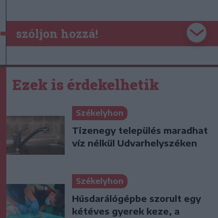
szóljon hozzá!
Ezek is érdekelhetik
Székelyhon
Tizenegy település maradhat
víz nélkül Udvarhelyszéken
Székelyhon
Húsdarálógépbe szorult egy
kétéves gyerek keze, a