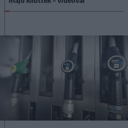
majd kilőtték – videóval