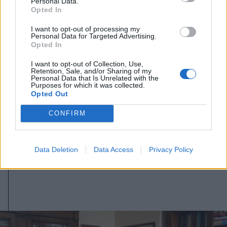
Personal Data.
Opted In
I want to opt-out of processing my
Personal Data for Targeted Advertising.
Opted In
I want to opt-out of Collection, Use,
Retention, Sale, and/or Sharing of my
Personal Data that Is Unrelated with the
Purposes for which it was collected.
Opted Out
CONFIRM
2026. augusztus 09., vasárnap
Magyar előadók Sziget-koncertjei
lesznek láthatók az M1-en
Data Deletion
Data Access
Privacy Policy