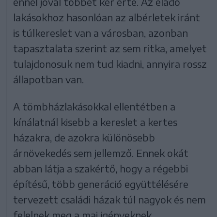
ennél jóval többet kér érte. Az eladó
lakásokhoz hasonlóan az albérletek iránt
is túlkereslet van a városban, azonban
tapasztalata szerint az sem ritka, amelyet
tulajdonosuk nem tud kiadni, annyira rossz
állapotban van.
A tömbházlakásokkal ellentétben a
kínálatnál kisebb a kereslet a kertes
házakra, de azokra különösebb
árnövekedés sem jellemző. Ennek okát
abban látja a szakértő, hogy a régebbi
építésű, több generáció együttélésére
tervezett családi házak túl nagyok és nem
felelnek meg a mai igényeknek.