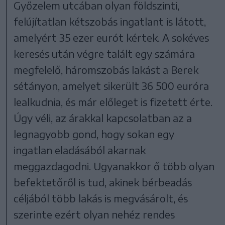
Győzelem utcában olyan földszinti,
felújítatlan kétszobás ingatlant is látott,
amelyért 35 ezer eurót kértek. A sokéves
keresés után végre talált egy számára
megfelelő, háromszobás lakást a Berek
sétányon, amelyet sikerült 36 500 euróra
lealkudnia, és már előleget is fizetett érte.
Úgy véli, az árakkal kapcsolatban az a
legnagyobb gond, hogy sokan egy
ingatlan eladásából akarnak
meggazdagodni. Ugyanakkor ő több olyan
befektetőről is tud, akinek bérbeadás
céljából több lakás is megvásárolt, és
szerinte ezért olyan nehéz rendes