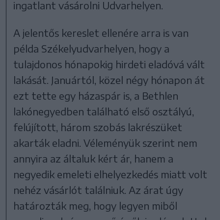
ingatlant vásárolni Udvarhelyen.
A jelentős kereslet ellenére arra is van
példa Székelyudvarhelyen, hogy a
tulajdonos hónapokig hirdeti eladóvá vált
lakását. Januártól, közel négy hónapon át
ezt tette egy házaspár is, a Bethlen
lakónegyedben található első osztályú,
felújított, három szobás lakrészüket
akarták eladni. Véleményük szerint nem
annyira az általuk kért ár, hanem a
negyedik emeleti elhelyezkedés miatt volt
nehéz vásárlót találniuk. Az árat úgy
határozták meg, hogy legyen miből