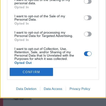
Győr és a Loki is
personal data.
Opted In
Krónika
I want to opt-out of the Sale of my
Personal Data.
A Majka-ügy csak a jéghegy
Opted In
csúcsa, be kellene fejezni a
I want to opt-out of processing my
magyar–magyar acsarkodást
Personal Data for Targeted Advertising.
Opted In
Székely Sport
I want to opt-out of Collection, Use,
Retention, Sale, and/or Sharing of my
Egy újonc jelentkezett, több
Personal Data that Is Unrelated with the
Purposes for which it was collected.
átsorolás a Csík körzeti
Opted Out
focibajnokság új idényében
CONFIRM
Nőileg
Sándor Ella: Na, indíts, s
Data Deletion
Data Access
Privacy Policy
menjünk!