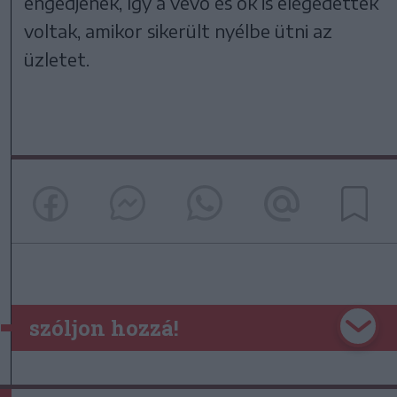
engedjenek, így a vevő és ők is elégedettek
voltak, amikor sikerült nyélbe ütni az
üzletet.
szóljon hozzá!