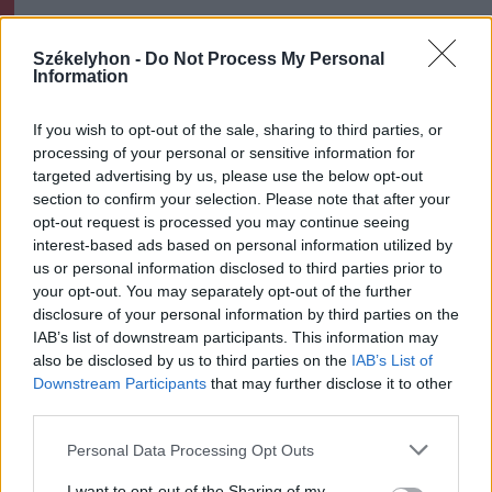
Ezek is érdekelhetik
Székelyhon -
Do Not Process My Personal
Information
Székelyhon
Mentőhelikopterrel vitték
If you wish to opt-out of the sale, sharing to third parties, or
processing of your personal or sensitive information for
kórházba, miután kiemelték a
targeted advertising by us, please use the below opt-out
Marosból – frissítve
section to confirm your selection. Please note that after your
opt-out request is processed you may continue seeing
interest-based ads based on personal information utilized by
Székelyhon
us or personal information disclosed to third parties prior to
Székelykeresztúri üzleteknél
your opt-out. You may separately opt-out of the further
és cégeknél razziáztak a
disclosure of your personal information by third parties on the
IAB’s list of downstream participants. This information may
hatóságok
also be disclosed by us to third parties on the
IAB’s List of
Downstream Participants
that may further disclose it to other
Székely Sport
third parties.
Nagy pofonba szaladt belé a
Personal Data Processing Opt Outs
Kolozsvári CFR, kikapott a
I want to opt-out of the Sharing of my