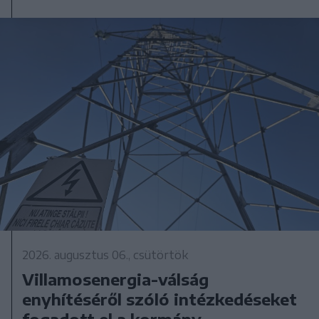
2026. augusztus 06., csütörtök
Villamosenergia-válság
enyhítéséről szóló intézkedéseket
fogadott el a kormány