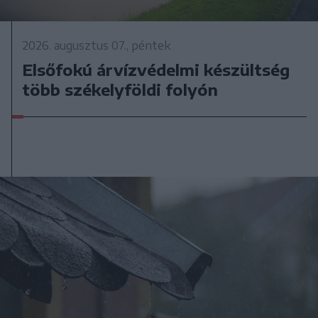
2026. augusztus 07., péntek
Elsőfokú árvízvédelmi készültség
több székelyföldi folyón