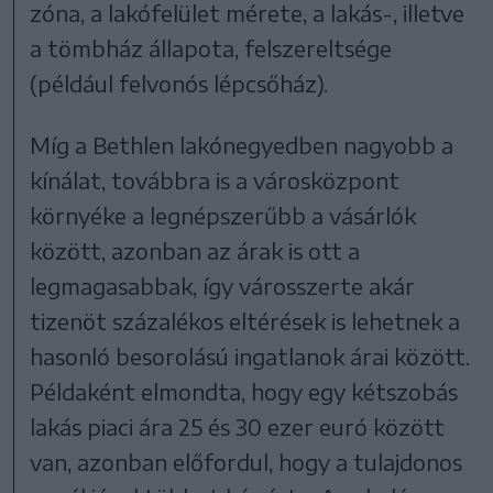
zóna, a lakófelület mérete, a lakás-, illetve
a tömbház állapota, felszereltsége
(például felvonós lépcsőház).
Míg a Bethlen lakónegyedben nagyobb a
kínálat, továbbra is a városközpont
környéke a legnépszerűbb a vásárlók
között, azonban az árak is ott a
legmagasabbak, így városszerte akár
tizenöt százalékos eltérések is lehetnek a
hasonló besorolású ingatlanok árai között.
Példaként elmondta, hogy egy kétszobás
lakás piaci ára 25 és 30 ezer euró között
van, azonban előfordul, hogy a tulajdonos