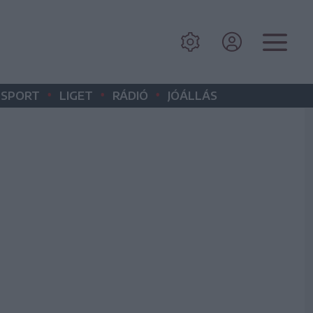
•
•
•
SPORT
LIGET
RÁDIÓ
JÓÁLLÁS