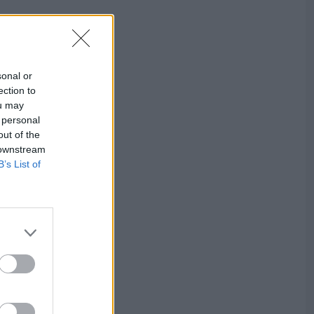
sonal or
ection to
ou may
 personal
out of the
 downstream
B’s List of