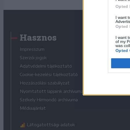
Opted 
I want 
Advertis
Opted 
Hasznos
I want t
of my P
was col
Impresszum
Opted 
Szerzői jogok
Adatvédelmi tájékoztató
Cookie-kezelési tájékoztató
Hozzászólási szabályzat
Nyomtatott lapjaink archívuma
Székely Hírmondó archívuma
Médiaajánlat
Látogatottsági adatok