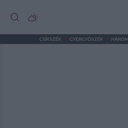
•
•
CSÍKSZÉK
GYERGYÓSZÉK
HÁROM