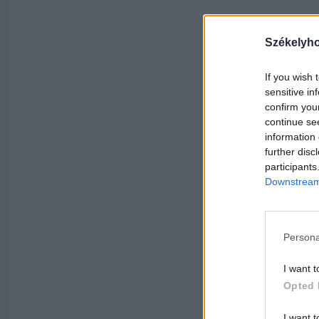
Székelyh
If you wish 
sensitive in
confirm you
continue se
information 
further disc
participants
Downstream 
Persona
I want t
Opted 
I want t