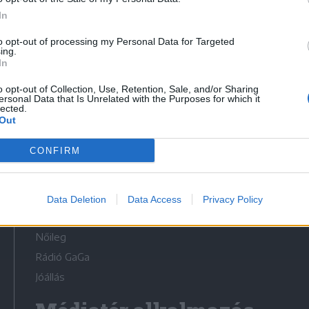
In
to opt-out of processing my Personal Data for Targeted
ing.
In
Médiatér
o opt-out of Collection, Use, Retention, Sale, and/or Sharing
ersonal Data that Is Unrelated with the Purposes for which it
lected.
Székely Sport
Out
Liget
CONFIRM
Krónika
Bihari Napló
Erdélyi Napló
Data Deletion
Data Access
Privacy Policy
Főtér
Nőileg
Rádió GaGa
Jóállás