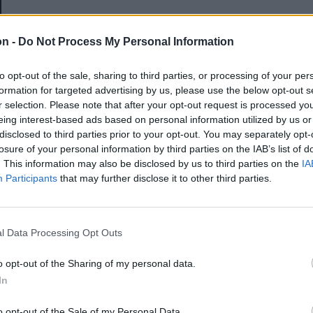
E-mail-cím
on -
Do Not Process My Personal Information
to opt-out of the sale, sharing to third parties, or processing of your per
Jelszó
formation for targeted advertising by us, please use the below opt-out s
r selection. Please note that after your opt-out request is processed y
eing interest-based ads based on personal information utilized by us or
disclosed to third parties prior to your opt-out. You may separately opt-
Elfelejtette a jelszavát?
losure of your personal information by third parties on the IAB’s list of
. This information may also be disclosed by us to third parties on the
IA
Participants
that may further disclose it to other third parties.
BEJELENTKEZÉS
Regisztráció
l Data Processing Opt Outs
o opt-out of the Sharing of my personal data.
In
o opt-out of the Sale of my Personal Data.