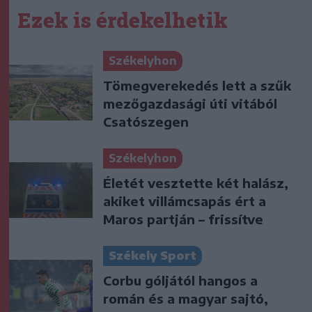
Ezek is érdekelhetik
Székelyhon
Tömegverekedés lett a szűk
mezőgazdasági úti vitából
Csatószegen
Székelyhon
Életét vesztette két halász,
akiket villámcsapás ért a
Maros partján – frissítve
Székely Sport
Corbu góljától hangos a
román és a magyar sajtó,