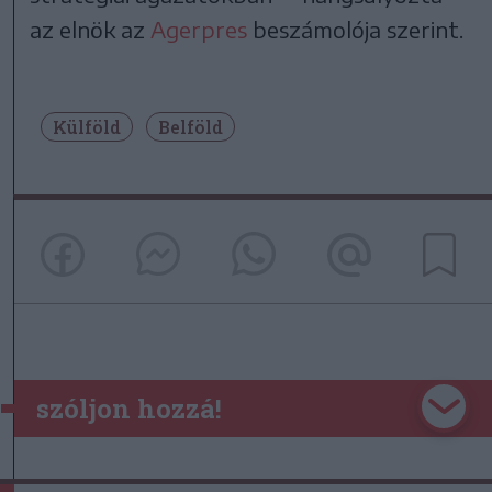
az elnök az
Agerpres
beszámolója szerint.
Külföld
Belföld
szóljon hozzá!