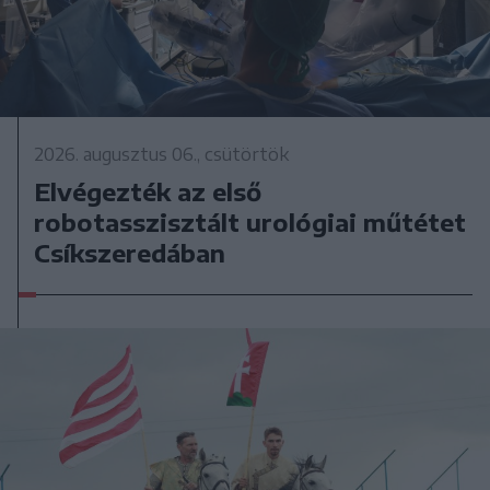
2026. augusztus 06., csütörtök
Elvégezték az első
robotasszisztált urológiai műtétet
Csíkszeredában