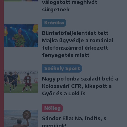
válogatott meghívót
sürgetnek
Krónika
Büntetőfeljelentést tett
Majka ügyvédje a romániai
telefonszámról érkezett
fenyegetés miatt
Székely Sport
Nagy pofonba szaladt belé a
Kolozsvári CFR, kikapott a
Győr és a Loki is
Nőileg
Sándor Ella: Na, indíts, s
menjünk!